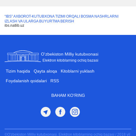
журналистика соҳасида
таҳсил олаётган
“IBS” AXBOROT-KUTUBXONA TIZIMI ORQALI BOSMA NASHRLARNI
талабалар, ҳаваскор
IZLASH VA ULARGA BUYURTMA BERISH
ижодкорлар ва барча
ibs.natlib.uz
кизикувчиларга
мўлжалланган.
O'zbekiston Milliy kutubxonasi
Elektron kitoblarning ochiq bazasi
Tizim haqida
Qayta aloqa
Kitoblarni yuklash
Foydalanish qoidalari
RSS
BAHAM KO'RING
©O'zbekiston Milliy kutubxonasi. Elektron kitoblarning ochiq bazasi / 2018 yil