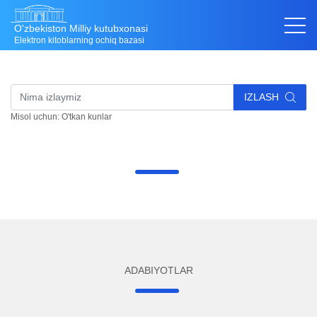
O'zbekiston Milliy kutubxonasi
Elektron kitoblarning ochiq bazasi
IZLASH
Misol uchun: O'tkan kunlar
ADABIYOTLAR