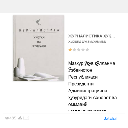
ЖУРНАЛИСТИКА ҲУҚУҚИ ВA ЭТИКАСИ
Хуршид Дўстмуҳаммад
Мазкур ўқув қўлланма
Ўзбекистон
Республикаси
Президенти
Администрацияси
ҳузуридаги Ахборот ва
оммавий
коммуникациялар
485
112
агентлиги томонидан
Batafsil
нашр этилган 10