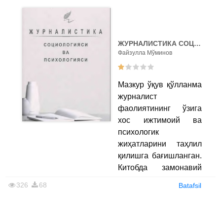
жилдлик
«Журналистика»
туркумига кирувчи
китоблардан биридир.
ЖУРНАЛИСТИКА СОЦИОЛОГИЯСИ ВA ПСИХОЛОГИЯСИ
Файзулла Мўминов
Қўлланмада
Мазкур ўқув қўлланма
замонавий медиа
журналист
муҳитда журналистлик
фаолиятининг ўзига
фаолиятининг ҳуқуқий
хос ижтимоий ва
асослари, соҳага оид
психологик
қонунчилик
жиҳатларини таҳлил
меъёрлари ҳамда касб
қилишга бағишланган.
этикаси тамойиллари
Китобда замонавий
атрофлича ёритилган.
медиа маконда
Китобда ахборот
326
68
Batafsil
ахборот тўплаш, уни
эркинлиги,
қайта ишлаш ва
журналистнинг ҳуқуқ
аудиторияга етказиб
ва мажбуриятлари,