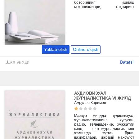
бозорининг ишлаш
механизмлари, таҳририят
фаолиятини самарали ташкил
этиш (менежмент) ва ОАВ
маҳсулотларини аудиторияга
етказиш ҳамда даромад
келтириш усуллари (маркетинг)
илмий ва амалий жиҳатдан
ёритилган.
Yuklab olish
Online o'qish
Batafsil
66
240
АУДИОВИЗУАЛ
ЖУРНАЛИСТИКА VI ЖИЛД
Амрулло Каримов
Мазкур жилдда аудиовизуал
журналистиканинг, хусусан,
радио, телевидение, хужжатли
кино, фотожурналистиканинг
жамиягда тутган ўрни,
вазифалари, ижодий махсулот