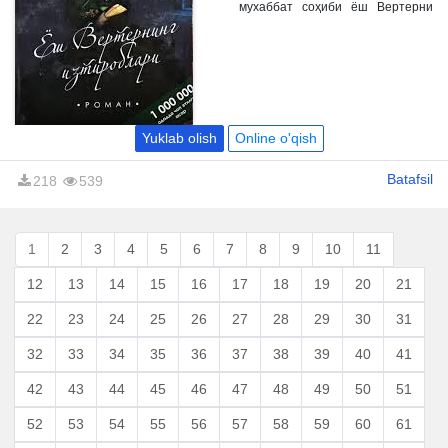
мухаббат соҳиби ёш Вертерни
хазон килади. Ҳар сатри севги
билан лиммо-лим бўлган,
изтиробдан яралган мактублар
шаклида роман кўнглингиз
тўридан жой олиши аник. Шунинг
учун ҳам бу асар Гётенинг шоҳ
асарларидан бирига айланган.
Ҳамон китобхонларнинг севимли
асари бўлмиш севги киссаси
Yuklab olish
Online o'qish
мутолааси сизга муборак бўлсин!
Batafsil
218
539
1
2
3
4
5
6
7
8
9
10
11
12
13
14
15
16
17
18
19
20
21
22
23
24
25
26
27
28
29
30
31
32
33
34
35
36
37
38
39
40
41
42
43
44
45
46
47
48
49
50
51
52
53
54
55
56
57
58
59
60
61