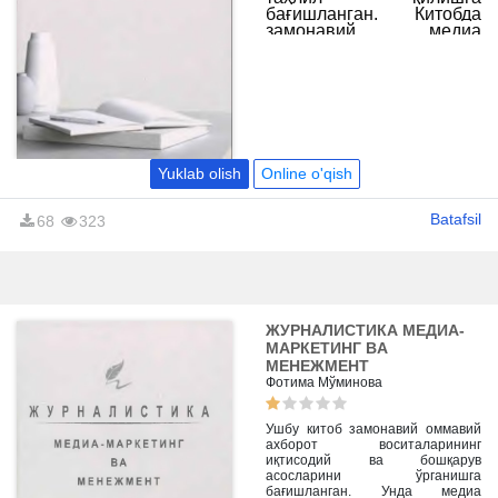
бағишланган. Китобда
замонавий медиа
маконда ахборот тўплаш,
уни қайта ишлаш ва
аудиторияга етказиб
бериш жараёнидаги
социологик қонуниятлар
ҳамда журналист
маҳоратининг психологик
асослари батафсил
Yuklab olish
Online o'qish
ёритилган.
Batafsil
68
323
ЖУРНАЛИСТИКА МЕДИА-
МАРКЕТИНГ ВA
МЕНЕЖМЕНТ
Фотима Мўминова
Ушбу китоб замонавий оммавий
ахборот воситаларининг
иқтисодий ва бошқарув
асосларини ўрганишга
бағишланган. Унда медиа