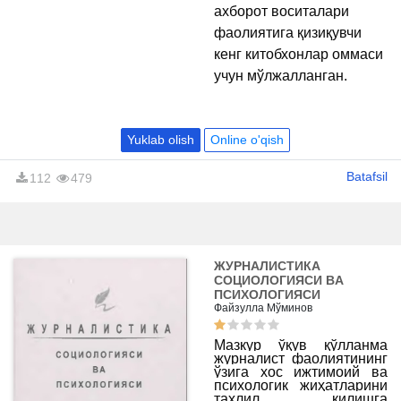
ахборот воситалари
фаолиятига қизиқувчи
кенг китобхонлар оммаси
учун мўлжалланган.
Yuklab olish
Online o'qish
Batafsil
112
479
ЖУРНАЛИСТИКА
СОЦИОЛОГИЯСИ ВA
ПСИХОЛОГИЯСИ
Файзулла Мўминов
Мазкур ўқув қўлланма
журналист фаолиятининг
ўзига хос ижтимоий ва
психологик жиҳатларини
таҳлил қилишга