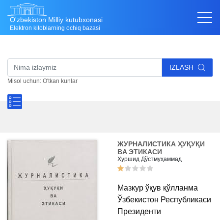
O'zbekiston Milliy kutubxonasi
Elektron kitoblarning ochiq bazasi
IZLASH
Misol uchun: O'tkan kunlar
ЖУРНАЛИСТИКА ҲУҚУҚИ
ВA ЭТИКАСИ
Хуршид Дўстмуҳаммад
Мазкур ўқув қўлланма
Ўзбекистон Республикаси
Президенти