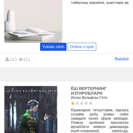
тайёрлаш жараёни, шартлари ва
бошкалар хакида сўз боради.
Китоб журналистика соҳасида
таҳсил олаётган талабалар,
ҳаваскор ижодкорлар ва барча
кизикувчиларга мўлжалланган.
Yuklab olish
Online o'qish
Batafsil
153
511
ЁШ ВЕРТЕРНИНГ
ИЗТИРОБЛАРИ
Иоган Вольфган Гёте
Юракларни титратгувчи, ларзага
солувчи ушбу роман севги
хакидаги хазин қўшик кабидир.
Покиза қалбнинг яраланган
мухаббати хижрон дамларида
ёниб-оловланиб, окибатда,