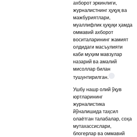
ахборот эркинлиги,
журналистнинг ҳуқуқ ва
мажбуриятлари,
муаллифлик ҳуқуқи ҳамда
оммавий ахборот
воситаларининг жамият
олдидаги масъулияти
каби муҳим мавзулар
назарий ва амалий
мисоллар билан
тушунтирилган.
Ушбу нашр олий ўқув
юртларининг
журналистика
йўналишида таҳсил
олаётган талабалар, соҳа
мутахассислари,
блогерлар ва оммавий