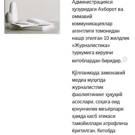
Администрацияси
ҳузуридаги Ахборот ва
оммавий
коммуникациялар
агентлиги томонидан
нашр этилган 10 жилдлик
«Журналистика»
туркумига кирувчи
китоблардан биридир.
Қўлланмада замонавий
медиа муҳитда
журналистлик
фаолиятининг ҳуқуқий
асослари, соҳага оид
қонунчилик меъёрлари
ҳамда касб этикаси
тамойиллари атрофлича
ёритилган. Китобда