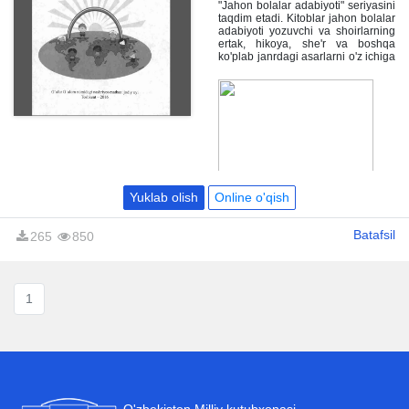
"Jahon bolalar adabiyoti" seriyasini
taqdim etadi. Kitoblar jahon bolalar
adabiyoti yozuvchi va shoirlarning
ertak, hikoya, she'r va boshqa
ko'plab janrdagi asarlarni o'z ichiga
qamrab olgan. Qo'lingizdagi ushbu
birinchi jildda siz Angliya bolalar
adabiyoti bilan yaqindan
tanishasiz.
Yuklab olish
Online o'qish
Batafsil
265
850
1