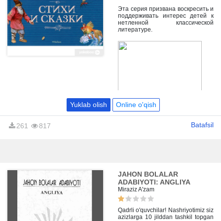
слово. Произведения Пушкина -
это образец безупречного слога,
Эта серия призвана воскресить и
сочетание простоты и
поддерживать интерес детей к
сложности, прозрачности и
нетленной классической
глубины в стихах и прозе.
литературе.
Yuklab olish
Online o'qish
Batafsil
261
817
JAHON BOLALAR
ADABIYOTI: ANGLIYA
Miraziz A'zam
Qadrli o'quvchilar! Nashriyotimiz siz
azizlarga 10 jilddan tashkil topgan