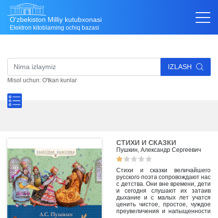
O'zbekiston Milliy kutubxonasi
Elektron kitoblarning ochiq bazasi
IZLASH
Misol uchun: O'tkan kunlar
СТИХИ И СКАЗКИ
Пушкин, Александр Сергеевич
Стихи и сказки величайшего
русского поэта сопровождают нас
с детства. Они вне времени, дети
и сегодня слушают их затаив
дыхание и с малых лет учатся
ценить чистое, простое, чуждое
преувеличения и напыщенности