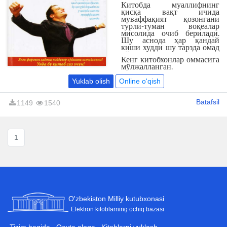
одам ўз вақтида ишсиз
Китобда муаллифнинг
қолган, умидсизликка
қисқа вақт ичида
тушган, азият чеккан, ҳатто
муваффақият қозонгани
ўз жонига қасд қилишга
турли-туман воқеалар
уринган. Хўш, у
мисолида очиб берилади.
чорасизлик, йўқчилик
Шу аснода ҳар қандай
комидан қай тарзда чиқиб
киши худди шу тарзда омад
кетди? Қайси тамойиллар
чўққисига чиқиши
омадга эришишига омил
Кенг китобхонлар оммасига
мумкинлиги уқтирилади.
бўлди?
мўлжалланган.
Yuklab olish
Online o'qish
Batafsil
1149
1540
1
O'zbekiston Milliy kutubxonasi
Elektron kitoblarning ochiq bazasi