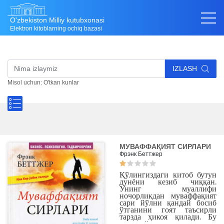
O'zbekiston Milliy kutubxonasi
Elektron kitoblarning ochiq bazasi
IZLASH
Misol uchun: O'tkan kunlar
МУВАФФАҚИЯТ СИРЛАРИ
Фрэнк Беттжер
Қўлингиздаги китоб бутун
дунёни кезиб чиққан.
Унинг муаллифи
ночорликдан муваффақият
сари йўлни қандай босиб
ўтганини гоят таъсирли
тарзда ҳикоя қилади. Бу