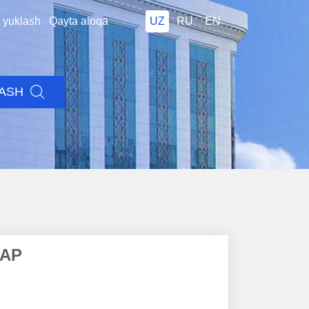
i yuklash
Qayta aloqa
UZ
RU
EN
LASH
ЛАР