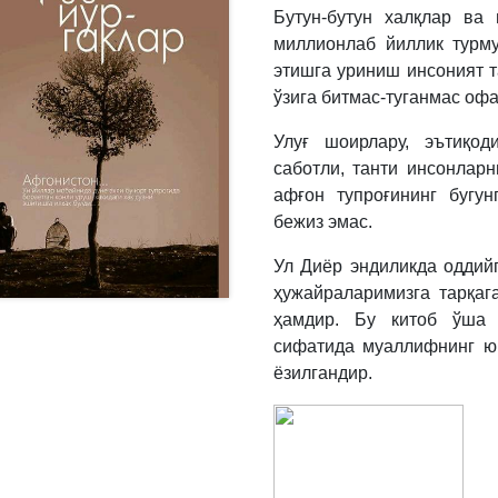
Бутун-бутун халқлар ва 
миллионлаб йиллик турм
этишга уриниш инсоният 
ўзига битмас-туганмас офа
Улуғ шоирлару, эътиқод
саботли, танти инсонларн
афғон тупроғининг бугун
бежиз эмас.
Ул Диёр эндиликда оддийг
ҳужайраларимизга тарқаг
ҳамдир. Бу китоб ўша 
сифатида муаллифнинг юр
ёзилгандир.