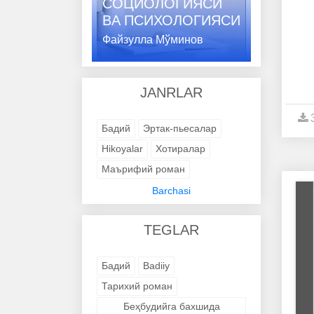
СОЦИОЛОГИЯСИ
ВA ПСИХОЛОГИЯСИ
Файзулла Мўминов
JANRLAR
Бадий
Эртак-пьесалар
Hikoyalar
Хотиралар
Маърифий роман
Адабий-бадиий
Barchasi
Trening kitob
Avtobiografik
TEGLAR
Avtobiografik
Avtobiografik
Avtobiografik
Avtobiografik
Бадий
Badiiy
Avtobiografik
Avtobiografik
Тарихий роман
Avtobiografik
Avtobiografik
Беҳбудийга бахшида
Avtobiografik
Badiiy