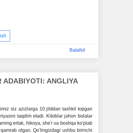
ish
Batafsil
 ADABIYOTI: ANGLIYA
timiz siz azizlarga 10 jilddan tashkil topgan
riyasini taqdim etadi. Kitoblar jahon bolalar
arning ertak, hikoya, she'r va boshqa ko'plab
a qamrab olgan. Qo'lingizdagi ushbu birinchi