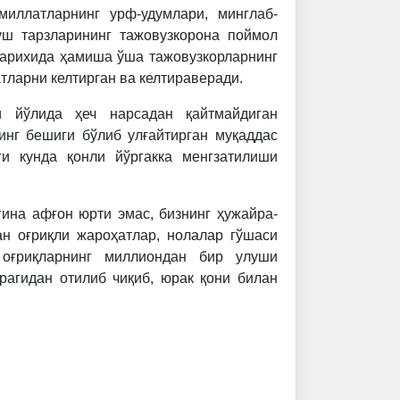
миллатларнинг урф-удумлари, минглаб-
уш тарзларининг тажовузкорона поймол
тарихида ҳамиша ўша тажовузкорларнинг
тларни келтирган ва келтираверади.
и йўлида ҳеч нарсадан қайтмайдиган
инг бешиги бўлиб улғайтирган муқаддас
ги кунда қонли йўргакка менгзатилиши
ина афғон юрти эмас, бизнинг ҳужайра-
ан оғриқли жароҳатлар, нолалар гўшаси
оғриқларнинг миллиондан бир улуши
агидан отилиб чиқиб, юрак қони билан