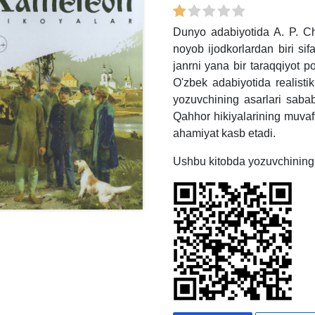
Dunyo adabiyotida A. P. Ch
noyob ijodkorlardan biri sif
janrni yana bir taraqqiyot 
O'zbek adabiyotida realist
yozuvchining asarlari sabab
Qahhor hikiyalarining muvaf
ahamiyat kasb etadi.
Ushbu kitobda yozuvchining 