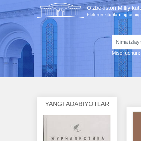
O'zbekiston Milliy ku
Elektron kitoblarning ochiq
Misol uchun: 
YANGI ADABIYOTLAR