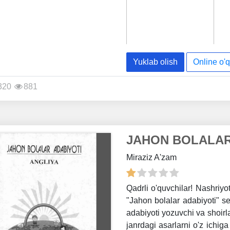
Yuklab olish
Online o'q
320
881
JAHON BOLALAR
Miraziz A'zam
Qadrli o'quvchilar! Nashriyo
"Jahon bolalar adabiyoti" se
adabiyoti yozuvchi va shoirl
janrdagi asarlarni o'z ichig