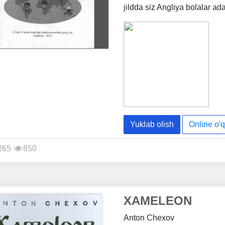
jildda siz Angliya bolalar ad
Yuklab olish
Online o'q
265
850
XAMELEON
Anton Chexov