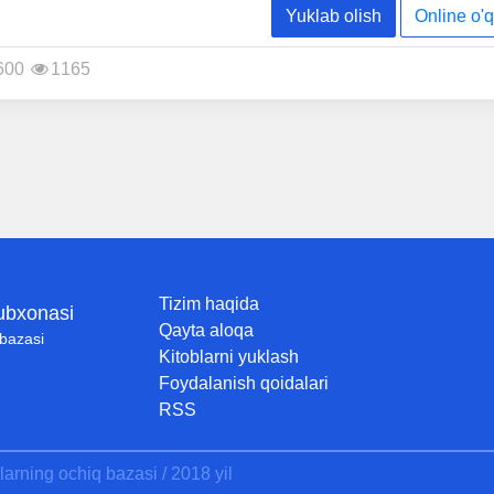
Yuklab olish
Online o'q
600
1165
Tizim haqida
tubxonasi
Qayta aloqa
 bazasi
Kitoblarni yuklash
Foydalanish qoidalari
RSS
larning ochiq bazasi / 2018 yil