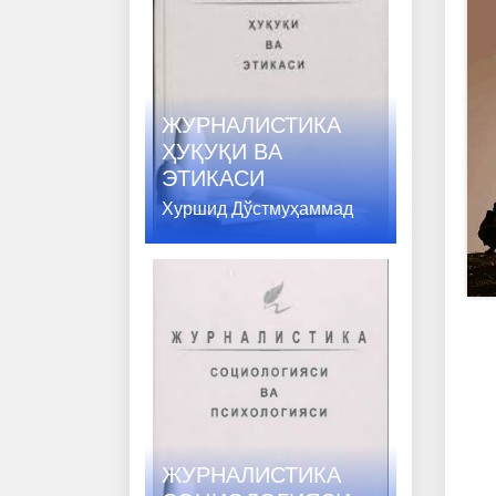
ЖУРНАЛИСТИКА
ҲУҚУҚИ ВA
ЭТИКАСИ
Хуршид Дўстмуҳаммад
ЖУРНАЛИСТИКА