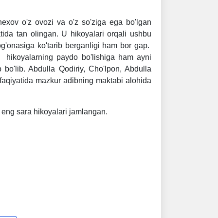
exov o'z ovozi va o'z so'ziga ega bo'lgan
atida tan olingan. U hikoyalari orqali ushbu
pog'onasiga ko'tarib berganligi ham bor gap.
ik hikoyalarning paydo bo'lishiga ham ayni
 bo'lib. Abdulla Qodiriy, Cho'lpon, Abdulla
faqiyatida mazkur adibning maktabi alohida
eng sara hikoyalari jamlangan.