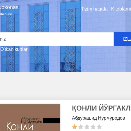
tubxonasi
Tizim haqida
Kitoblarn
 bazasi
IZ
O'tkan kunlar
ҚОНЛИ ЙЎРГАК
Абдурашид Нурмуродов