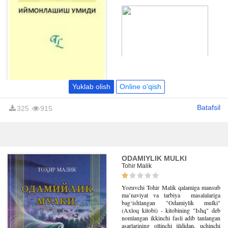
bog‘larida sayr qilishi yaxshi niyat
va amallari bilan ekanligini bilishi
ham bir baxtdir.
Yuklab olish
Online o'qish
Batafsil
325
915
ODAMIYLIK MULKI
Tohir Malik
Yozuvchi Tohir Malik qalamiga mansub
ma’naviyat va tarbiya masalalariga
bag‘ishlangan "Odamiylik mulki"
(Axloq kitobi) - kitobining "Ishq" deb
nomlangan ikkinchi fasli adib tanlangan
asarlarining oltinchi jildidan, uchinchi