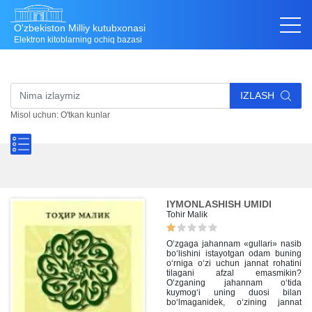
O'zbekiston Milliy kutubxonasi
Elektron kitoblarning ochiq bazasi
IZLASH
Misol uchun: O'tkan kunlar
IYMONLASHISH UMIDI
Tohir Malik
O‘zgaga jahannam «gullari» nasib
bo‘lishini istayotgan odam buning
o‘rniga o‘zi uchun jannat rohatini
tilagani afzal emasmikin?
O‘zganing jahannam o‘tida
kuymog‘i uning duosi bilan
bo‘lmaganidek, o‘zining jannat