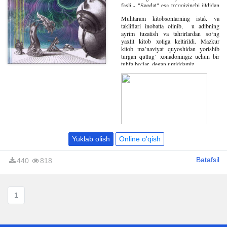
fasli - "Saodat" esa to‘qqizinchi jildidan
(Husnu xulq) joy olgan edi.
Muhtaram kitobxonlarning istak va
takliflari inobatta olinib, u adibning
ayrim tuzatish va tahrirlardan so‘ng
yaxlit kitob xoliga keltirildi. Mazkur
kitob ma’naviyat quyoshidan yorishib
turgan qutlug‘ xonadoningiz uchun bir
tuhfa bo‘lar, degan umiddamiz.
Yuklab olish
Online o'qish
Batafsil
440
818
1