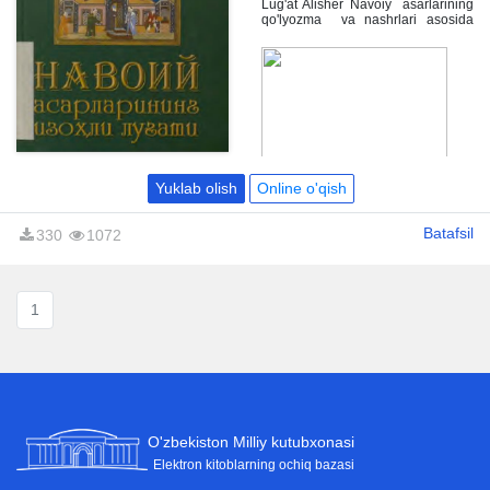
Lug'at Alisher Navoiy asarlarining
qo'lyozma va nashrlari asosida
tuzildi. Unda Navoiy ijodiyotining
muhim qirrasi bo'lgan leksik
xususiyatlar, ma'nosi tushunilishi
qiyin yangi aniqlangan so'z va
iboralar ilk bor aniqlanib izohlandi.
Yuklab olish
Online o'qish
Batafsil
330
1072
1
O'zbekiston Milliy kutubxonasi
Elektron kitoblarning ochiq bazasi