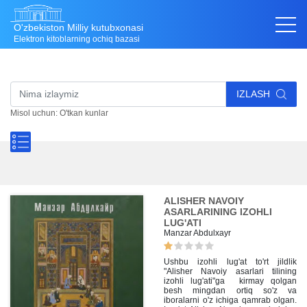
O'zbekiston Milliy kutubxonasi
Elektron kitoblarning ochiq bazasi
IZLASH
Misol uchun: O'tkan kunlar
ALISHER NAVOIY
ASARLARINING IZOHLI
LUG'ATI
Manzar Abdulxayr
Ushbu izohli lug'at to'rt jildlik
"Alisher Navoiy asarlari tilining
izohli lug'ati"ga kirmay qolgan
besh mingdan ortiq so'z va
iboralarni o'z ichiga qamrab olgan.