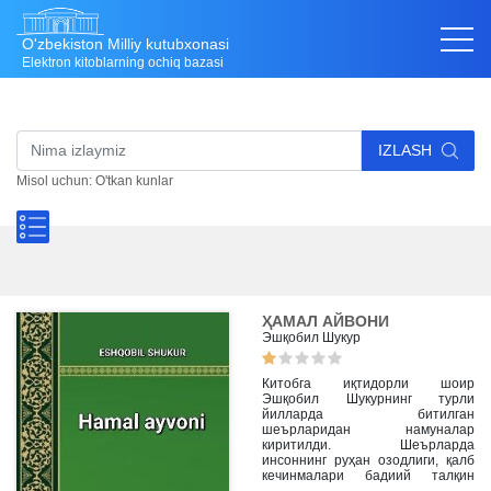
O'zbekiston Milliy kutubxonasi
Elektron kitoblarning ochiq bazasi
IZLASH
Misol uchun: O'tkan kunlar
ҲАМАЛ АЙВОНИ
Эшқобил Шукур
Китобга иқтидорли шоир
Эшқобил Шукурнинг турли
йилларда битилган
шеърларидан намуналар
киритилди. Шеърларда
инсоннинг руҳан озодлиги, қалб
кечинмалари бадиий талқин