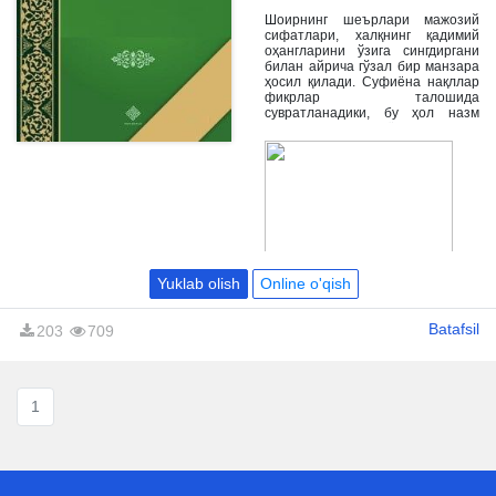
этилади.
Шоирнинг шеърлари мажозий
сифатлари, халқнинг қадимий
оҳангларини ўзига сингдиргани
билан айрича гўзал бир манзара
ҳосил қилади. Суфиёна нақллар
фикрлар талошида
сувратланадики, бу ҳол назм
ҳамиша илоҳиётдан сув
ичажагига ботинда яна бир карра
ишонч уйғотади.
Yuklab olish
Online o'qish
Batafsil
203
709
1