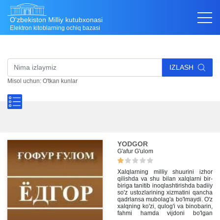
O'zbekiston Milliy kutubxonasi
Elektron kitoblarning ochiq bazasi
IZLASH
Misol uchun: O'tkan kunlar
YODGOR
G'afur G'ulom
Xalqlarning milliy shuurini izhor
qilishda va shu bilan xalqlarni bir-
biriga tanitib inoqlashtirishda badiiy
so'z ustozlarining xizmatini qancha
qadrlansa mubolag'a bo'lmaydi. O'z
xalqning ko'zi, qulog'i va binobarin,
fahmi hamda vijdoni bo'lgan