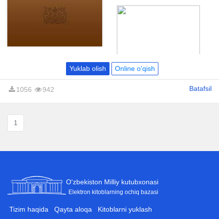
zabardast shoirlar, ayni zamonda
internasional tuyg'u va fikrlarning
ham tarona sozidirlar.
Yuklab olish
Online o'qish
Batafsil
1056
942
1
O'zbekiston Milliy kutubxonasi
Elektron kitoblarning ochiq bazasi
Tizim haqida
Qayta aloqa
Kitoblarni yuklash