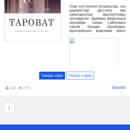
тўпламида муаллифнинг турли
йилларда матбуотда эълон
Улар хоҳ бугунги ўзгаришлар, хоҳ
қилинган мақолалари жамланган.
адабиётлар дўстлиги ёки
замондошлар фаолиятидан
сўзламасин, ўқувчини фикрлашга
чорлайди, таниш туйғуларга
туртки беради. Шунингдек,
муаллифнинг воқеликка фаол
муносабати ҳам диққатга
сазовор.
Yuklab olish
Online o'qish
Batafsil
245
879
1