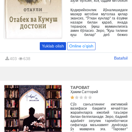
аҳли бўлсин, хоҳ оддий китобхон
бўлсин, ҳар биримизнинг
қалбимиздан чуқур жой олган.
Қодирийхонлик йўналишидаги
мазкур китобни мутолаа қилар
экансиз, "Ўткан кунлар" га ёзувчи
назари билан қараб, янада
теранроқ ўқиш мумкинлигига
амин бўласиз. Зеро, "Қуш тилини
қуш билар" деб бежиз
айтилмаган.
Yuklab olish
Online o'qish
Batafsil
403
638
ТАРОВАТ
Ҳаким Сатторий
Сўз санъатининг ижтимоий
вазифаси бақамти кечаётган
жараёнларга ижобий таъсири
билан белгиланади. Зеро, бадиий
адабиёт эзгулик тарғиботчиси
сифатида маънавият дунёсида
ўз мавқеига эга. "Тароват"