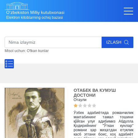
O'zbekiston Milliy kutubxonasi
Elektron kitoblarning ochiq bazasi
IZLASH
Misol uchun: O'tkan kunlar
ОТАБЕК ВА КУМУШ
ДОСТОНИ
Отаули
Ўзбек адабиётида романчилик
мактабининг тамал тошини
қўйган улуғ адибимиз Абдулла
Қодирийнинг "Ўткан кунлар”
романи ҳар жиҳатдан етуклик
касб этгани боис, хоҳ адабиёт