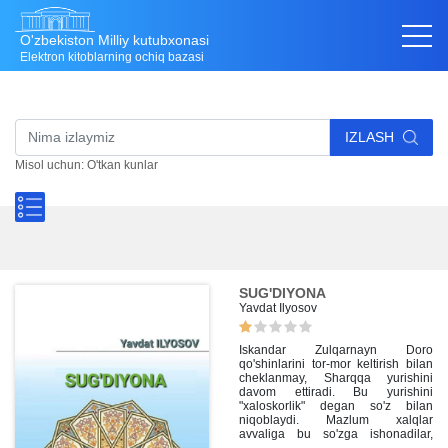
O'zbekiston Milliy kutubxonasi
Elektron kitoblarning ochiq bazasi
IZLASH
Misol uchun: O'tkan kunlar
SUG'DIYONA
Yavdat Ilyosov
Iskandar Zulqarnayn Doro
qo'shinlarini tor-mor keltirish bilan
cheklanmay, Sharqqa yurishini
davom ettiradi. Bu yurishini
"xaloskorlik" degan so'z bilan
niqoblaydi. Mazlum xalqlar
avvaliga bu so'zga ishonadilar,