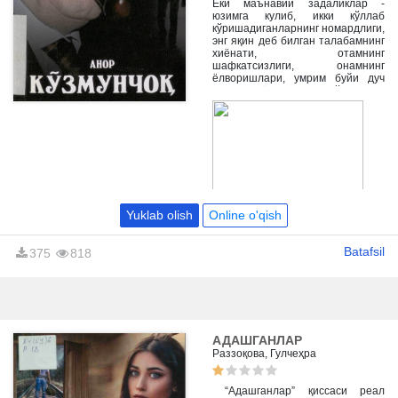
Ёки маънавий задаликлар -
юзимга кулиб, икки кўллаб
кўришадиганларнинг номардлиги,
энг яқин деб билган талабамнинг
хиёнати, отамнинг
шафкатсизлиги, онамнинг
ёлворишлари, умрим буйи дуч
келган ёлгонлар, бўҳтонлар,
умримни қисқартирган
ноҳакликлар, хар куни конимга
қатра-қатра берилгаи захарлар...
буларнинг хаммасининг
бадалини олишим керак
эмасми?..”.
Yuklab olish
Online o'qish
Batafsil
375
818
АДАШГАНЛАР
Раззоқова, Гулчеҳра
“Адашганлар” қиссаси реал