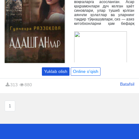
воқеаларга асосланган. Асар
қаҳрамонлари дуч келган ҳаёт
синовлари, улар тушиб қолган
аянчли ҳолатлар ва уларнинг
тақдир тўқнашувлари, сиз — азиз
китобхонларни ҳам бефарқ
қолдирмаслигига ишонамиз.
Yuklab olish
Online o'qish
Batafsil
313
880
1