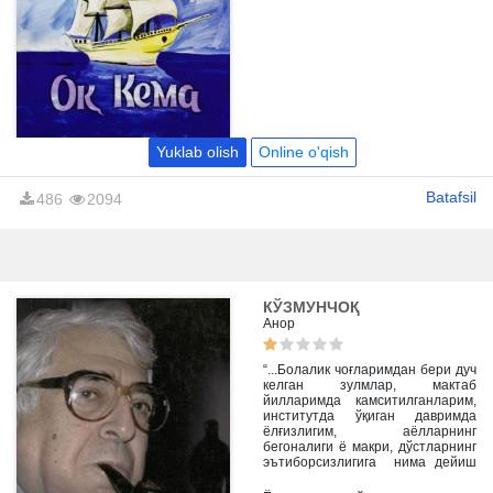
Шу туфайли ҳам қисса аввал
Европада сўнгра бошқа
давлатларда тез орада машҳур
бўлиб кетган.
Yuklab olish
Online o'qish
Batafsil
486
2094
КЎЗМУНЧОҚ
Анор
“...Болалик чоғларимдан бери дуч
келган зулмлар, мактаб
йилларимда камситилганларим,
институтда ўқиган давримда
ёлғизлигим, аёлларнинг
бегоналиги ё макри, дўстларнинг
эътиборсизлигига нима дейиш
керак?