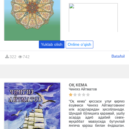
biroq niqob yirtiladi. Sug'diyona
xalqi bahodir yo'lboshchi
Spantama’no atrofiga uyushib,
vatan ozodligi uchun chel el
bosqinchilariga qarshi
qahramonlarcha kurash
boshlaydilar...
Yuklab olish
Online o'qish
Batafsil
322
742
ОҚ КЕМА
Чингиз Айтматов
“Оқ кема” қиссаси улуғ қирғиз
ёзувчиси Чингиз Айтматовнинг
илк асарларидан ҳисобланади.
Шундай бўлишига қарамай, ушбу
асарда адиб адабий севги-
муҳаббат мавзусида бутунлай
янгича қараш билан ёндашган.