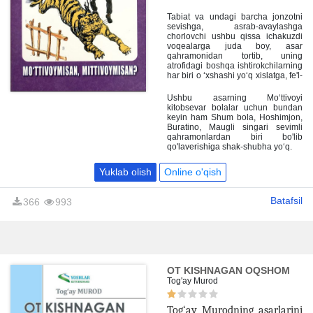
Tabiat va undagi barcha jonzotni
sevishga, asrab-avaylashga
chorlovchi ushbu qissa ichakuzdi
voqealarga juda boy, asar
qahramonidan tortib, uning
atrofidagi boshqa ishtirokchilarning
har biri o ‘xshashi yo‘q xislatga, fe'l-
atvorga ega va shunisi bilan
o‘quvchining yodiga mustahkam
Ushbu asarning Mo‘ttivoyi
o'rnasha oladi.
kitobsevar bolalar uchun bundan
keyin ham Shum bola, Hoshimjon,
Buratino, Maugli singari sevimli
qahramonlardan biri bo'lib
qo'laverishiga shak-shubha yo‘q.
Yuklab olish
Online o'qish
Batafsil
366
993
OT KISHNAGAN OQSHOM
Tog'ay Murod
Tog‘ay Murodning asarlarini