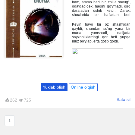
ham, ammo bari bir, chilla sovug'i,
odatdagidek, haqini qo'ymadi, qirq
darajadan oshib ketdi. Daraxt
shoxlarida bir haftadan beri
yopishib yotgan bulduruq eridi-yu,
o'rmon batamom karaxt bo'lib qoldi,
Keyin havo bir oz shashtidan
yerdagi qor g'ozini yo'qotib, salga
qaytdi, shundan so'ng yana bir
g'archillar, uqalanib ketar,
marta yumshadi, natijada
ertalablari chirsillab turgan sovus
sayxonliklardagi qor beti yupqa
havoda nafas olish qiyin bo'lardi.
muz bo'ylab, erta qotib qoldi.
Yuklab olish
Online o'qish
Batafsil
262
725
1