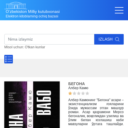
O'zbekiston Milliy kutubxonasi
Elektron kitoblarning ochiq bazasi
IZLASH
Misol uchun: O'tkan kunlar
БЕГОНА
Албер Камю
Албер Камюнинг "Бегона" асари –
экзистенциализм ғояларини
ўзида мужассам этган машҳур
роман. Асар қаҳрамони Мерсо
бегоналик, воқеликдан узилиш ва
ўлим билан юзлашиш каби
мавзуларни ўртага ташлайди.