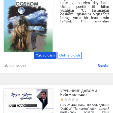
nasrdagi poeziya deyishadi.
Uning poetik til bilan
yozilgan “Ot kishnagan
oqshom” qissasini o‘qisangiz
bunga yana bir bora amin
bo‘lasiz. Ular she’rday
o‘qiladi, katta bir asardek
taassurot qoldiradi. “Oti bor
odamning qanoti bor” deydi
yozuvchi. Yozuvchining
badiiy mahorati, jonivor
bilan o‘zaro suhbatlashuv
uslubi asar oxirigacha sizni
o‘zidan uzoqlashtirmaydi.
Yuklab olish
Online o'qish
Batafsil
284
593
УРУШНИНГ ДАВОМИ
Наби Жалолиддин
Сиз ёзувчи Наби Жалолиддинни
“Хайём”, “Тегирмон” каби тарихий
романлари оркали яхши