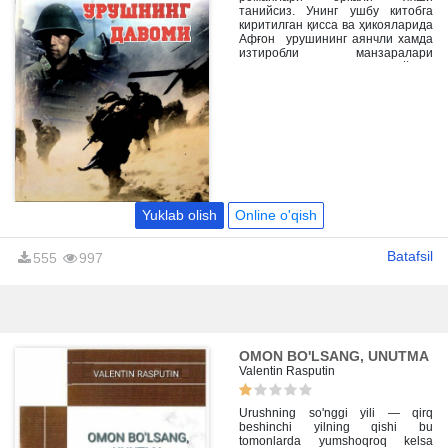
танийсиз. Унинг ушбу китобга
киритилган қисса ва ҳикояларида
Афғон урушининг аянчли хамда
изтиробли манзаралари
тасвирланади. Шунингдек, ўзига
хос услуб ва шаклда ёзилган
“Курб” романи ҳам сизни бефарқ
қолдирмайди, деб ўйлаймиз, азиз
ўкувчи!
Yuklab olish
Online o'qish
Batafsil
555
997
OMON BO'LSANG, UNUTMA
Valentin Rasputin
Urushning so'nggi yili — qirq
beshinchi yilning qishi bu
tomonlarda yumshoqroq kelsa