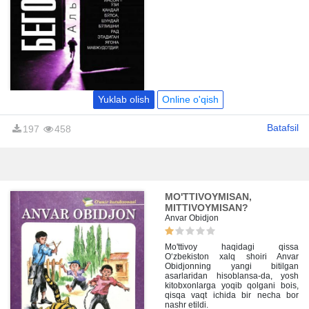
Мерсонинг хатти-ҳаракатлари ва
жамиятга мослаша олмаслиги
уни бегона қилиб кўрсатади.
Асарда воқеалар Мерсонинг
онаси вафотидан кейин содир
бўладиган воқеаларни
тасвирлайди. У онасининг дафн
маросимида ҳам, кейинги
ҳаётида ҳам ўзини бегона ҳис
қилади. Охир-оқибат, у
тасодифан одам ўлдиради ва
Yuklab olish
Online o'qish
қатл этилишга ҳукм қилинади.
Мерсо ўзининг бегоналигини,
ҳаётнинг маъносизлигини ва
Batafsil
197
458
ўлимнинг муқаррарлигини
тушунади. Асар, инсоннинг ўз
мавжудлигини англашдаги
курашини ва жамият билан
бўладиган зиддиятларини акс
эттиради.
MO'TTIVOYMISAN,
MITTIVOYMISAN?
Anvar Obidjon
Mo'ttivoy haqidagi qissa
O‘zbekiston xalq shoiri Anvar
Obidjonning yangi bitilgan
asarlaridan hisoblansa-da, yosh
kitobxonlarga yoqib qolgani bois,
qisqa vaqt ichida bir necha bor
nashr etildi.