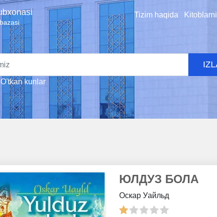
tubxonasi
Tizim haqida
Kitoblarn
 bazasi
IZ
O'tkan kunlar
ЮЛДУЗ БОЛА
Оскар Уайльд