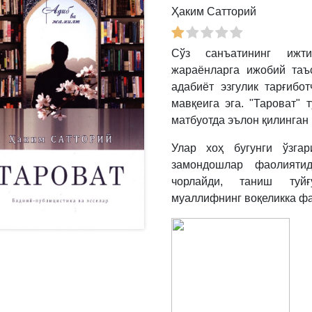
Ҳаким Сатторий
Сўз санъатининг ижти
жараёнларга ижобий таъ
адабиёт эзгулик тарғибо
мавқеига эга. "Тароват"
матбуотда эълон қилинган
Улар хоҳ бугунги ўзгар
замондошлар фаолиятид
чорлайди, таниш туйғ
муаллифнинг воқеликка фа