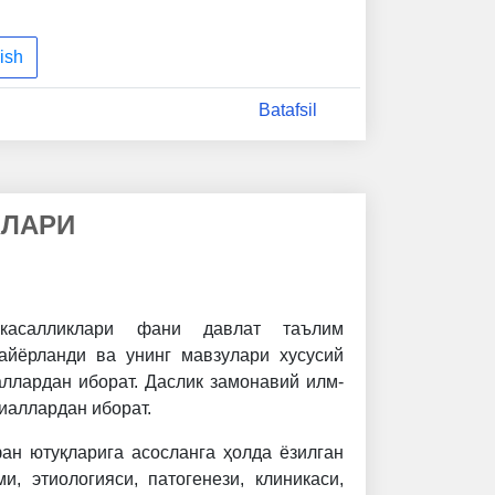
ish
Batafsil
КЛАРИ
касалликлари фани давлат таълим
тайёрланди ва унинг мавзулари хусусий
ллардан иборат. Даслик замонавий илм-
иаллардан иборат.
ан ютуқларига асосланга ҳолда ёзилган
и, этиологияси, патогенези, клиникаси,