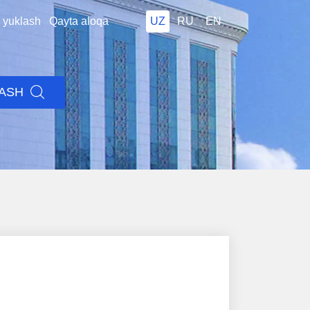
i yuklash
Qayta aloqa
UZ
RU
EN
LASH