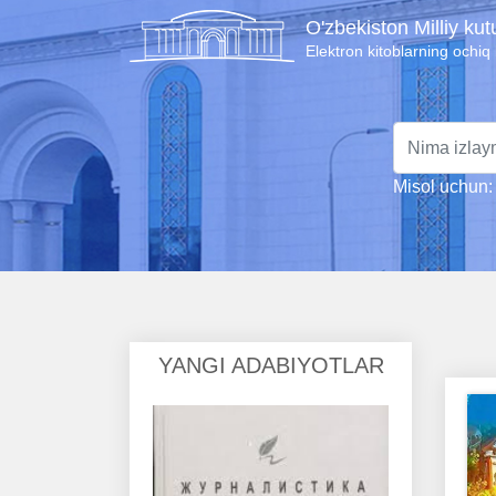
O'zbekiston Milliy ku
Elektron kitoblarning ochiq
Misol uchun: 
YANGI ADABIYOTLAR