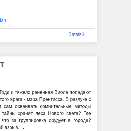
ish
Batafsil
Т
 Тодд и тяжело раненная Виола попадают
того врага - мэра Прентисса. В разлуке с
 сам осваивать сомнительные методы
 тайны хранят леса Нового света? Где
что за группировка орудует в городе?
 взрыв. . .