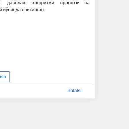
с, даволаш алгоритми, прогнози ва
 йўсинда ёритилган.
ish
Batafsil