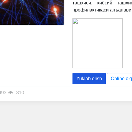
ташхиси, қиёсий ташхи
профилактикаси анъанавий
Yuklab olish
Online o'q
493
1310