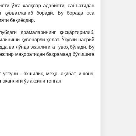
яти ўзга халқлар адабиёти, санъатидан
 қувватланиб боради. Бу борада эса
яти беқиёсдир.
убдаги драмаларининг қисқартирилиб,
илиниши қувонарли ҳолат. Ўкувчи насрий
дда ва лўнда эканлигига гувоҳ бўлади. Бу
експир маҳоратидан баҳраманд бўлишига
 устуни - яхшилик, меҳр- оқибат, ишонч,
 эканлиги ўз аксини топган.