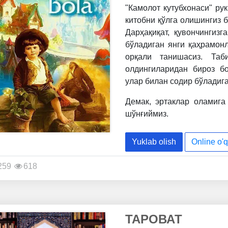
"Камолот кутубхонаси" ру
китобни қўлга олишингиз б
Дарҳақиқат, қувончингизг
бўладиган янги қаҳрамон
орқали танишасиз. Таб
олдингиларидан бироз бо
улар билан содир бўладиг
Демак, эртаклар оламига
шўнғиймиз.
Yuklab olish
Online o'q
259
618
ТАРОВАТ