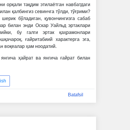
кни орқали тақдим этилаётган навбатдаги
илан қалбингиз севинчга тўлди, тўғрими?
а шерик бўладиган, қувончингизга сабаб
лар билан энди Оскар Уайльд эртаклари
иийки, бу галги эртак қаҳрамонлари
шқачароқ, ғайритабиий характерга эга,
ан воқеалар ҳам ноодатий.
 янгича ҳайрат ва янгича ғайрат билан
ish
Batafsil