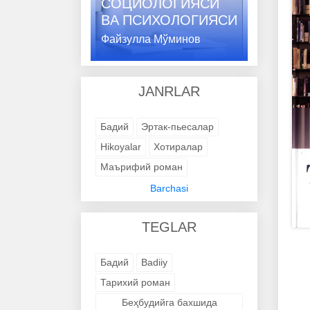
СОЦИОЛОГИЯСИ
ВA ПСИХОЛОГИЯСИ
Файзулла Мўминов
JANRLAR
Бадий
Эртак-пьесалар
Hikoyalar
Хотиралар
Маърифий роман
Адабий-бадиий
Barchasi
Trening kitob
Avtobiografik
TEGLAR
Avtobiografik
Avtobiografik
Avtobiografik
Avtobiografik
Бадий
Badiiy
Avtobiografik
Avtobiografik
Тарихий роман
Avtobiografik
Avtobiografik
Беҳбудийга бахшида
Avtobiografik
Badiiy