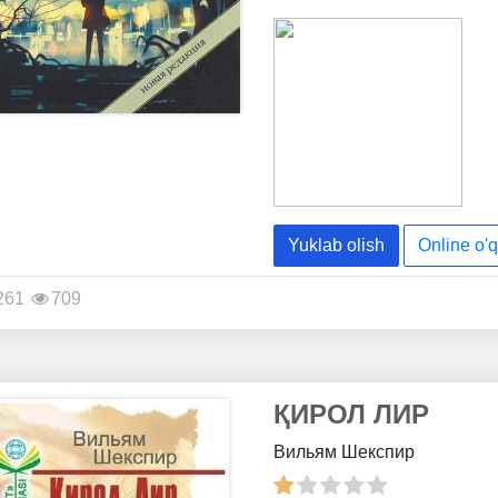
Yuklab olish
Online o'q
261
709
ҚИРОЛ ЛИР
Вильям Шекспир