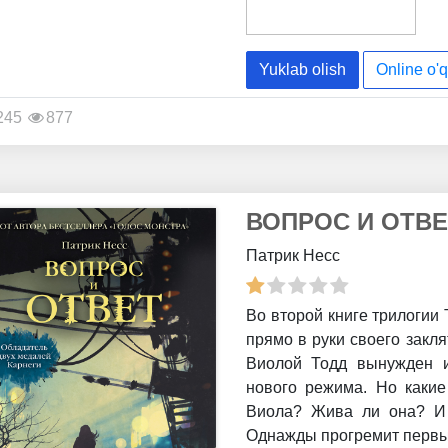
Yuklab olish
Online o'q
245
877
ВОПРОС И ОТВЕ
Патрик Несс
Во второй книге трилогии
прямо в руки своего закля
Виолой Тодд вынужден и
нового режима. Но какие
Виола? Жива ли она? И 
Однажды прогремит первый