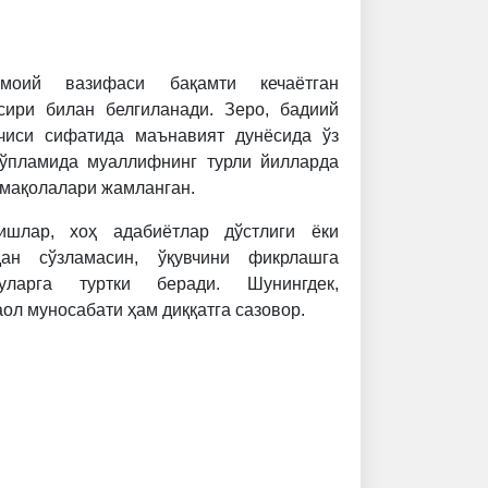
моий вазифаси бақамти кечаётган
сири билан белгиланади. Зеро, бадиий
тчиси сифатида маънавият дунёсида ўз
 тўпламида муаллифнинг турли йилларда
 мақолалари жамланган.
ишлар, хоҳ адабиётлар дўстлиги ёки
ан сўзламасин, ўқувчини фикрлашга
уларга туртки беради. Шунингдек,
ол муносабати ҳам диққатга сазовор.