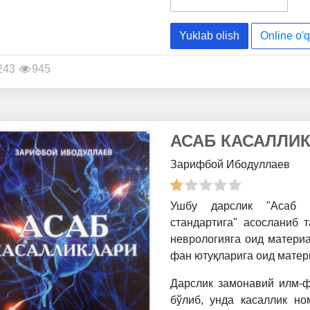
Yuklab olish
Online o'q
243
945
АСАБ КАСАЛЛИ
Зарифбой Ибодуллаев
Ушбу дарслик "Асаб 
стандартига" асосланиб 
неврологияга оид материа
фан ютуқларига оид матер
Дарслик замонавий илм-ф
бўлиб, унда касаллик ном