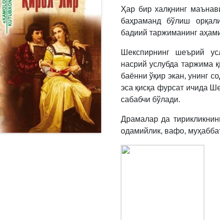
Ҳар бир халқнинг маънави
баҳраманд бўлиш орқали
бадиий таржиманинг аҳами
Шекспирнинг шеърий усл
насрий услубда таржима қ
баённи ўқир экан, унинг со
эса қисқа фурсат ичида Ш
сабабчи бўлади.
Драмалар да тирикликнинг
одамийлик, вафо, муҳаббат