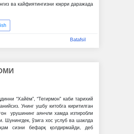
нгиз ва кайфиятингизни юқори даражада
ish
Batafsil
ОМИ
инни “Хайём”, “Тегирмон” каби тарихий
нийсиз. Унинг ушбу китобга киритилган
ғон урушининг аянчли хамда изтиробли
. Шунингдек, ўзига хос услуб ва шаклда
 ҳам сизни бефарқ қолдирмайди, деб