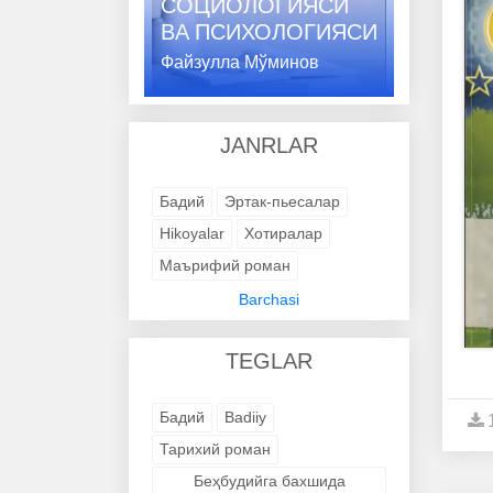
СОЦИОЛОГИЯСИ
ВA ПСИХОЛОГИЯСИ
Файзулла Мўминов
JANRLAR
Бадий
Эртак-пьесалар
Hikoyalar
Хотиралар
Маърифий роман
Адабий-бадиий
Barchasi
Trening kitob
Avtobiografik
TEGLAR
Avtobiografik
Avtobiografik
Avtobiografik
Avtobiografik
Бадий
Badiiy
Avtobiografik
Avtobiografik
Тарихий роман
Avtobiografik
Avtobiografik
Беҳбудийга бахшида
Avtobiografik
Badiiy