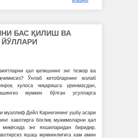
Batafsil
НИ БАС ҚИЛИШ ВА
 ЙЎЛЛАРИ
зиятларни ҳал қилишнинг энг тезкор ва
қчимисиз? Ўнлаб китобларнинг юзлаб
инроқ хулоса чиқаришга уринмасдан,
ашингиз мумкин бўлган усулларга
и муаллиф Дейл Карнегининг ушбу асари
нинг хавотирга боғлиқ муаммоларни ҳал
 миқёсида энг яхшиларидан биридир.
авотирсиз яшаш мумкинлигига хам амин