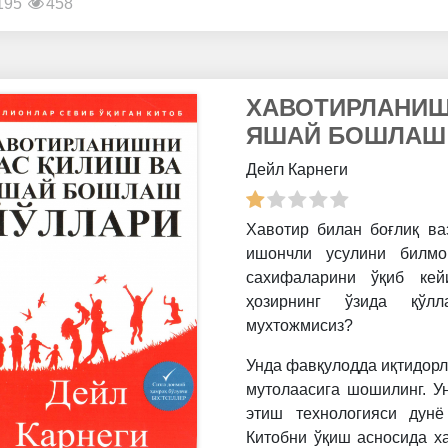
195
458
ХАВОТИРЛАНИШ
ЯШАЙ БОШЛАШ
Дейл Карнеги
Хавотир билан боғлиқ ва
ишончли усулини билмо
сахифаларини ўқиб кей
ҳозирнинг ўзида қўлл
мухтожмисиз?
Унда фавқулодда иқтидорл
мутолаасига шошилинг. У
этиш технологияси дунё
Китобни ўқиш асносида х