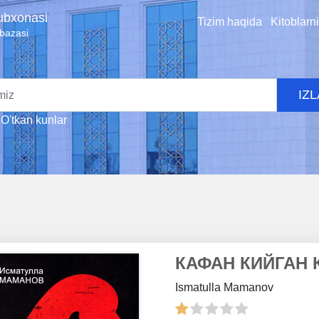
tubxonasi
Tizim haqida
Kitoblarn
 bazasi
IZ
O'tkan kunlar
КАФАН КИЙГАН 
Ismatulla Mamanov