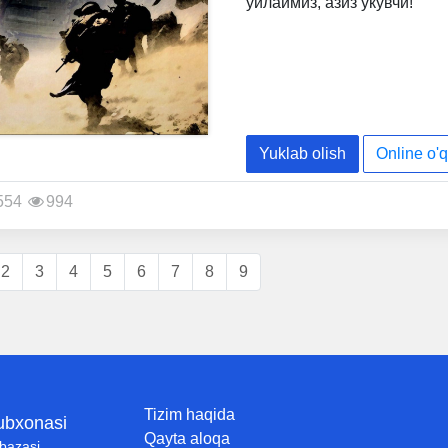
ўйлаймиз, азиз ўкувчи!
Yuklab olish
Online o'q
554
994
2
3
4
5
6
7
8
9
Tizim haqida
tubxonasi
Qayta aloqa
 bazasi