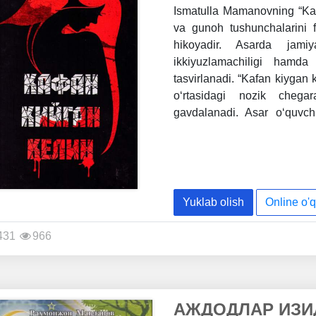
Ismatulla Mamanovning “Kafa
va gunoh tushunchalarini fa
hikoyadir. Asarda jamiy
ikkiyuzlamachiligi hamda
tasvirlanadi. “Kafan kiygan 
o‘rtasidagi nozik chegar
gavdalanadi. Asar o‘quvchi
haqida chuqur o‘ylashga un
Yuklab olish
Online o'q
431
966
АЖДОДЛАР ИЗИ