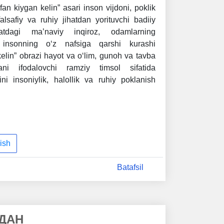
n kiygan kelin” asari inson vijdoni, poklik
lsafiy va ruhiy jihatdan yorituvchi badiiy
atdagi ma’naviy inqiroz, odamlarning
 insonning o‘z nafsiga qarshi kurashi
kelin” obrazi hayot va o‘lim, gunoh va tavba
ani ifodalovchi ramziy timsol sifatida
ni insoniylik, halollik va ruhiy poklanish
daydi.
ish
Batafsil
ДАН