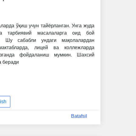
ларда ўқиш учун тайёрланган. Унга жуда
а тарбиявий масалаларга оид бой
н. Шу сабабли ундаги мақолалардан
мактабларда, лицей ва коллежларда
азганда фойдаланиш мумкин. Шахсий
а беради
ish
Batafsil