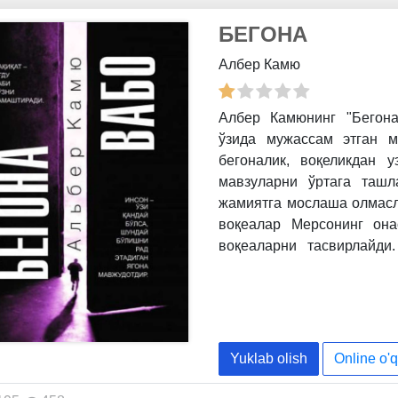
БЕГОНА
Албер Камю
Албер Камюнинг "Бегона
ўзида мужассам этган 
бегоналик, воқеликдан
мавзуларни ўртага ташл
жамиятга мослаша олмасли
воқеалар Мерсонинг она
воқеаларни тасвирлайди
кейинги ҳаётида ҳам ўзи
тасодифан одам ўлдиради 
ўзининг бегоналигини, 
муқаррарлигини тушунад
англашдаги курашини ва 
Yuklab olish
Online o'q
акс эттиради.