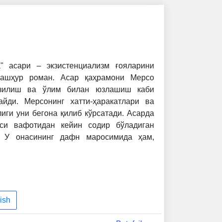
" асари – экзистенциализм ғояларини
машҳур роман. Асар қаҳрамони Мерсо
 узилиш ва ўлим билан юзлашиш каби
айди. Мерсонинг хатти-ҳаракатлари ва
ги уни бегона қилиб кўрсатади. Асарда
си вафотидан кейин содир бўладиган
. У онасининг дафн маросимида ҳам,
ни бегона ҳис қилади. Охир-оқибат, у
ва қатл этилишга ҳукм қилинади. Мерсо
ҳаётнинг маъносизлигини ва ўлимнинг
и. Асар, инсоннинг ўз мавжудлигини
жамият билан бўладиган зиддиятларини
ish