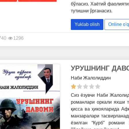
бўласиз. Хаётий фаолияти
тутишни ўрганасиз.
Yuklab olish
Online o'q
740
1296
УРУШНИНГ ДАВ
Наби Жалолиддин
Сиз ёзувчи Наби Жалолидд
романлари оркали яхши та
қисса ва ҳикояларида Аф
манзаралари тасвирланади
ёзилган “Курб” романи