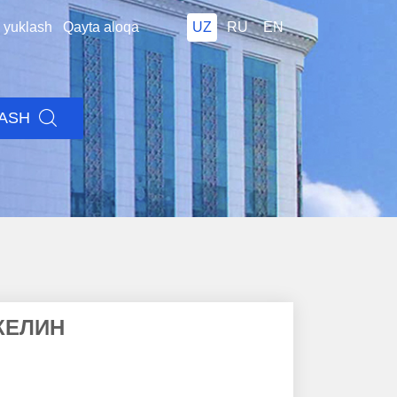
i yuklash
Qayta aloqa
UZ
RU
EN
LASH
КЕЛИН