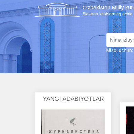
O'zbekiston Milliy ku
Elektron kitoblarning ochiq
Misol uchun: 
YANGI ADABIYOTLAR