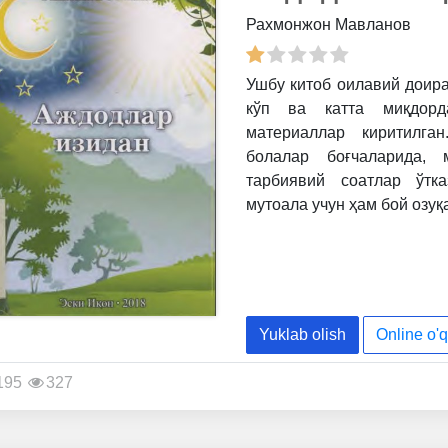
Рахмонжон Мавланов
Ушбу китоб оилавий доира
кўп ва катта миқдорд
материаллар киритилга
болалар боғчаларида, 
тарбиявий соатлар ўтк
мутоала учун ҳам бой озуқ
Yuklab olish
Online o'q
195
327