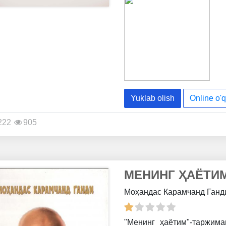
историей своей любви и ра
научились – на собствен
Каждая глава этой книги 
любви: зарождение отнош
семьи, укрепление уз,
преодолеть любые пр
удивительной пары будут
поиске своей второй полови
Yuklab olish
Online o'q
222
905
МЕНИНГ ҲАЁТИ
Моҳандас Карамчанд Ган
"Менинг ҳаётим"-таржим