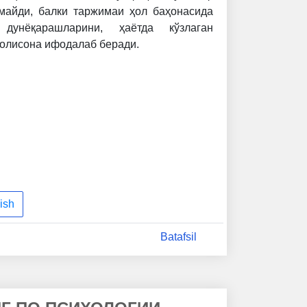
рмайди, балки таржимаи ҳол баҳонасида
дунёқарашларини, ҳаётда кўзлаган
холисона ифодалаб беради.
ish
Batafsil