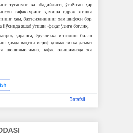
инг туганмас ва абадийлиги, ўтаётган ҳар
 инсон тафаккурини ҳамиша идрок этишга
хтнинг ҳам, бахтсизликнинг ҳам шифоси бор.
 йўсинда яшаб ўтиши -фақат ўзига боғлиқ.
ранроқ қарашга, ёруғликка интилиш билан
иш ҳамда вақтни исроф қилмасликка даъват
га шошилмоғимиз, нафас олишимизда эса
ish
Batafsil
ODASI