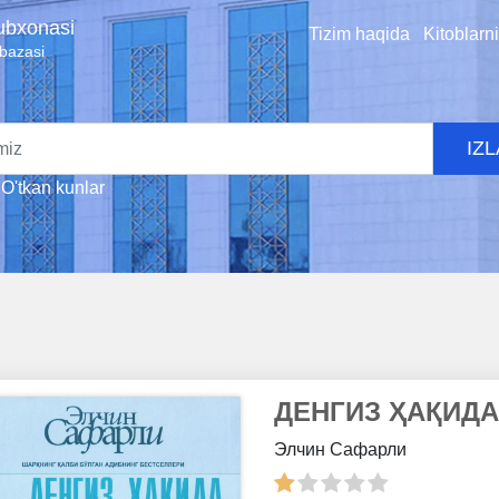
tubxonasi
Tizim haqida
Kitoblarn
 bazasi
IZ
O'tkan kunlar
ДЕНГИЗ ҲАҚИДА
Элчин Сафарли