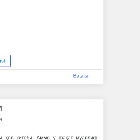
ссказывают о том, что они узнали и чему
ных ошибках и благодаря другим людям.
посвящена определенному аспекту поиска
ений, шаги к браку, свадьба, создание
 соединяющих супругов и помогающих
облемы и трудности. Советы этой
 полезны всем: и тем, кто находится в
нки, и тем, кто ее уже нашел.
ish
Batafsil
М
ди
аи ҳол китоби. Аммо у фақат муаллиф