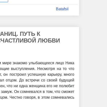
Batafsil
АНИЦ. ПУТЬ К
ЧАСТЛИВОЙ ЛЮБВИ
м мире знакомо улыбающееся лицо Ника
ющие выступления. Несмотря на то что
г, он построил успешную карьеру, много
тал отцом. До встречи со своей будущей
ен, что ни одна женщина его не полюбит
о замуж. Он сомневался в том, что сможет
цом. Честно говоря, в этом сомневались
 книге Ник и Канаэ делятся с читателями