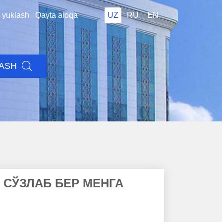
i yuklash
Qayta aloqa
UZ
RU
EN
LASH
 СЎЗЛАБ БЕР МЕНГА