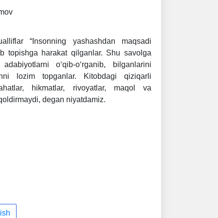
imov
ualliflar “Insonning yashashdan maqsadi
 topishga harakat qilganlar. Shu savolga
dabiyotlarni o‘qib-o‘rganib, bilganlarini
hni lozim topganlar. Kitobdagi qiziqarli
ahatlar, hikmatlar, rivoyatlar, maqol va
qoldirmaydi, degan niyatdamiz.
ish