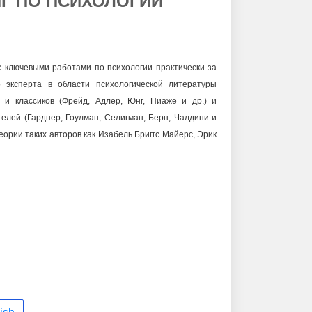
ИГ ПО ПСИХОЛОГИИ
 ключевыми работами по психологии практически за
о эксперта в области психологической литературы
 и классиков (Фрейд, Адлер, Юнг, Пиаже и др.) и
елей (Гарднер, Гоулман, Селигман, Берн, Чалдини и
еории таких авторов как Изабель Бриггс Майерс, Эрик