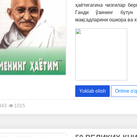
ҳаётигагина чизгилар бе
Ганди ўзининг бутун 
мақсадларини ошкора ва 
Yuklab olish
Online o'q
343
1015