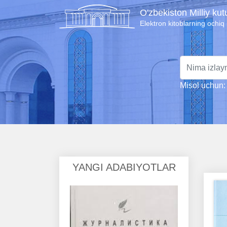
O'zbekiston Milliy ku
Elektron kitoblarning ochiq
Misol uchun: 
YANGI ADABIYOTLAR