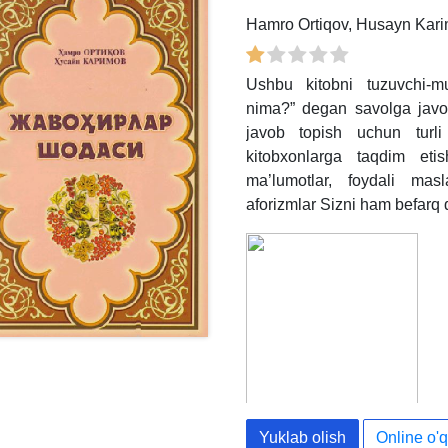
Hamro Ortiqov, Husayn Kar
Ushbu kitobni tuzuvchi-m
nima?” degan savolga javob
javob topish uchun turli a
kitobxonlarga taqdim etis
ma’lumotlar, foydali masl
aforizmlar Sizni ham befarq 
Yuklab olish
Online o'q