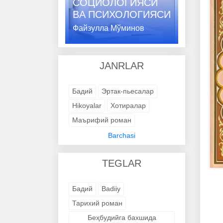
СОЦИОЛОГИЯСИ
ВA ПСИХОЛОГИЯСИ
Файзулла Мўминов
JANRLAR
Бадий
Эртак-пьесалар
Hikoyalar
Хотиралар
Маърифий роман
Адабий-бадиий
Barchasi
Trening kitob
Avtobiografik
TEGLAR
Avtobiografik
Avtobiografik
Avtobiografik
Avtobiografik
Бадий
Badiiy
Avtobiografik
Avtobiografik
Тарихий роман
Avtobiografik
Avtobiografik
Беҳбудийга бахшида
Avtobiografik
Badiiy