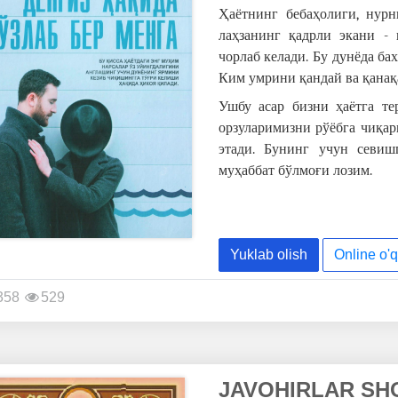
Ҳаётнинг бебаҳолиги, нурн
лаҳзанинг қадрли экани -
чорлаб келади. Бу дунёда ба
Ким умрини қандай ва қанақа
Ушбу асар бизни ҳаётга те
орзуларимизни рўёбга чиқар
этади. Бунинг учун севиш
муҳаббат бўлмоғи лозим.
Yuklab olish
Online o'q
358
529
JAVOHIRLAR SH