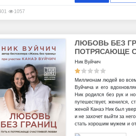
401
1057
ЛЮБОВЬ БЕЗ ГР
ПОТРЯСАЮЩЕ С
Ник Вуйчич
Миллионам людей во все
Вуйчича и его вдохновля
Ник родился без рук и но
путешествует, женился, с
женой Канаэ Ник был увер
и не захочет выйти за нег
стать хорошим мужем и от
даже его близкие. В этой