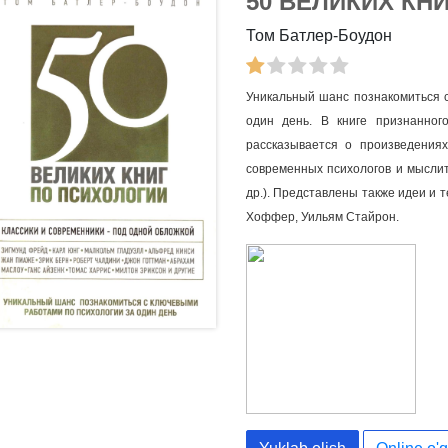
50 ВЕЛИКИХ КН
Том Батлер-Боудон
Уникальный шанс познакомиться с
один день. В книге признанног
рассказывается о произведениях
современных психологов и мыслит
др.). Представлены также идеи и т
Хоффер, Уильям Стайрон.