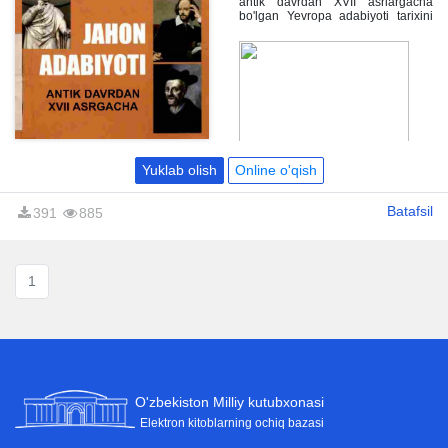
antik davrdan XVII asrlargacha
bo'lgan Yevropa adabiyoti tarixini
o'z ichiga oladi.
Yuklab olish
Online o'qish
Batafsil
391
885
1
O'zbekiston Milliy kutubxonasi
Elektron kitoblarning ochiq bazasi