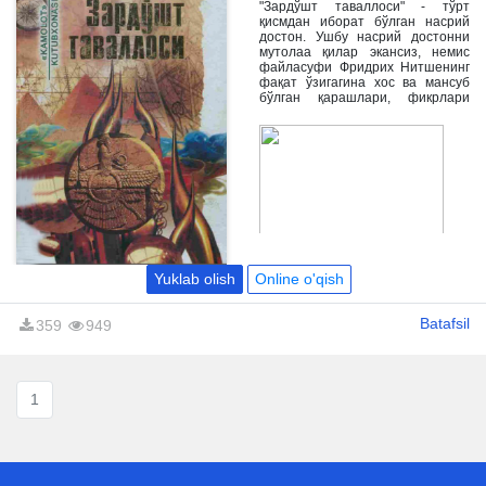
"Зардўшт таваллоси" - тўрт
қисмдан иборат бўлган насрий
достон. Ушбу насрий достонни
мутолаа қилар экансиз, немис
файласуфи Фридрих Нитшенинг
фақат ўзигагина хос ва мансуб
бўлган қарашлари, фикрлари
билан танишасиз, ҳеч кимникига
ўҳшамайдиган ва ҳеч кимни
такрорламайдиган оламидан
воқиф бўласиз.
Yuklab olish
Online o'qish
Batafsil
359
949
1