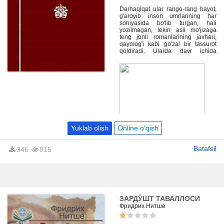
adabiyot, mumtoz siymolar, mumtoz
tarix yilidagi badialari, hikoyalari
Darhaqiqat ular rango-rang hayot,
kiritilgan. Muallif o'z mo'jaz lirik
g'aroyib inson umrlarining har
asarlarini - "Mening romanlarim"
soniyasida bo'lib turgan, hali
deb ataydi.
yozilmagan, lekin asli mo'jizaga
teng jonli romanlarining javhari,
qaymog'i kabi go'zal bir tassurot
qoldiradi. Ularda davr ichida
o'rtanayotgan, tinimsiz boy
kechinmalar ichida yashayotgan,
Insonliqning asl ma'nosini
qidirayotgan zamondoshimiz
gavdalanadi.
Yuklab olish
Online o'qish
Batafsil
346
815
ЗАРДЎШТ ТАВАЛЛОСИ
Фридрих Нитше