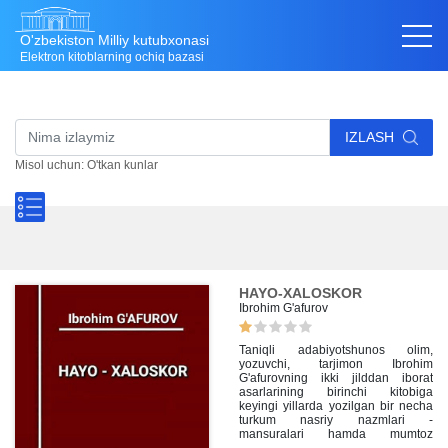
O'zbekiston Milliy kutubxonasi
Elektron kitoblarning ochiq bazasi
IZLASH
Misol uchun: O'tkan kunlar
HAYO-XALOSKOR
Ibrohim G'afurov
Taniqli adabiyotshunos olim,
yozuvchi, tarjimon Ibrohim
G'afurovning ikki jilddan iborat
asarlarining birinchi kitobiga
keyingi yillarda yozilgan bir necha
turkum nasriy nazmlari -
mansuralari hamda mumtoz