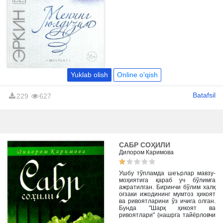
Yuklab olish
Online o'qish
Batafsil
229
627
САБР СОҲИЛИ
Дилором Каримова
Ушбу тўпламда шеърлар мавзу-
моҳиятига қараб уч бўлимга
ажратилган. Биринчи бўлим халқ
оғзаки ижодининг мумтоз ҳикоят
ва ривоятларини ўз ичига олган.
Бунда "Шарқ ҳикоят ва
ривоятлари" (нашрга тайёрловчи
Эргаш Очилов), "Дурратул-