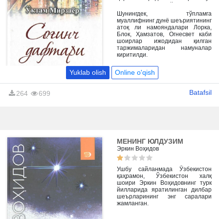
қарашларини, ўзи топган
хулосаларни беришга интилган.
Шунингдек, тўпламга
Ўзи англаган дунёни кўрсатиб
муаллифнинг дунё шеъриятининг
бера олган.
атоқ ли намояндалари Лорка,
Блок, Ҳамзатов, Огнесвет каби
шоирлар ижодидан қилган
таржималаридан намуналар
киритилди.
Yuklab olish
Online o'qish
Batafsil
264
699
МЕНИНГ ЮЛДУЗИМ
Эркин Воҳидов
Ушбу сайланмада Ўзбекистон
қаҳрамон, Ўзбекистон халқ
шоири Эркин Воҳидовнинг турк
йилларида яратилинган дилбар
шеърларининг энг саралари
жамланган.