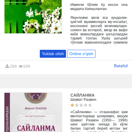
ваъизин" (Салим Бухорий) каби
Иккинчи бўлим бу инсон она
манбалар асос бўлиб хизмат
мадҳига бағишланган.
қилган.
Якунловчи қисм эса кундалик-
ҳаётий муаммоларга му-носабат,
инсоннинг ҳиссий кечинмалари:
соғинч ва изтироб, меҳр ва вафо
каби мавзулардаги шеърлардан
таркиб топган. Ушбу шеърий
тўплам жавонингиздаги севимли
китоблар қаторидан жой олса
ажаб эмас.
Yuklab olish
Online o'qish
Batafsil
288
699
САЙЛАНМА
Шавкат Раҳмон
«Сайланма» — оташнафас ҳам
миллатпарвар шоиримиз, маҳум
Шавкат Раҳмон (1950— 1996)
нинг ҳаётлик чоғида ўз кўли
билан тартиб бериб кетган энг