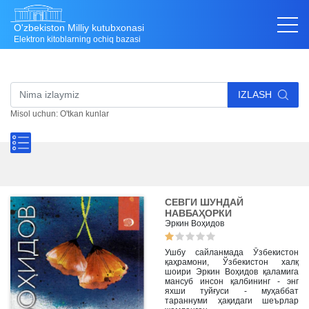
O'zbekiston Milliy kutubxonasi
Elektron kitoblarning ochiq bazasi
IZLASH
Misol uchun: O'tkan kunlar
СЕВГИ ШУНДАЙ
НАВБАҲОРКИ
Эркин Воҳидов
Ушбу сайланмада Ўзбекистон
қаҳрамони, Ўзбекистон халқ
шоири Эркин Воҳидов қаламига
мансуб инсон қалбининг - энг
яхши туйғуси - муҳаббат
тараннуми ҳақидаги шеърлар