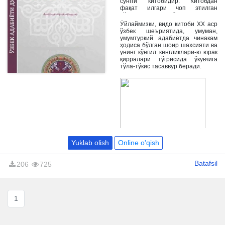
сўнгги китобидир. Китобдан
фақат илгари чоп этилган
тўпламлардан сайланган лирик-
фалсафий шеърларгина эмас,
Ўйлаймизки, видо китоби XX аср
балки Ўзбекистан мустакиллиги
ўзбек шеъриятида, умуман,
арафасида ва ундан кейин, ўлим
умумтуркий адабиётда чинакам
тўшагида қоғозга туширилган
ҳодиса бўлган шоир шахсияти ва
(шундан баъзилари илк бора
унинг кўнгил кенгликлари-ю юрак
эълон қилинмокда) бадиий
қирралари тўгрисида ўкувчига
мўъжизалар ҳам ўрин олган.
тўла-тўкис тасаввур беради.
Yuklab olish
Online o'qish
Batafsil
206
725
1