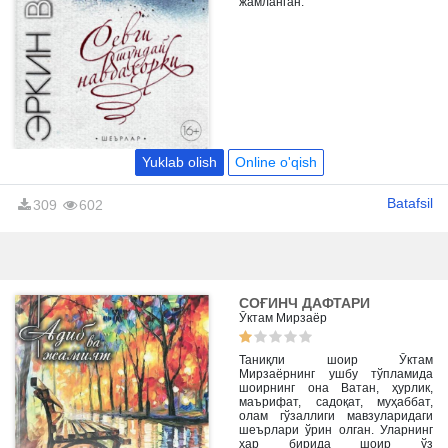
жамланган.
Yuklab olish
Online o'qish
Batafsil
309
602
СОҒИНЧ ДАФТАРИ
Ўктам Мирзаёр
Таниқли шоир Ўктам
Мирзаёрнинг ушбу тўпламида
шоирнинг она Ватан, ҳурлик,
маърифат, садоқат, муҳаббат,
олам гўзаллиги мавзуларидаги
шеърлари ўрин олган. Уларнинг
ҳар бирида шоир ўз