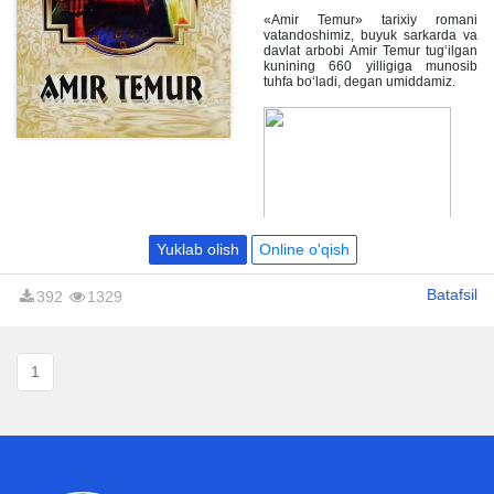
O‘zbekistondagina emas, xorijiy
ellarda ham mashhur. Bo‘riboy
«Amir Temur» tarixiy romani
Ahmedov uzoq yillik izlanishlardan
vatandoshimiz, buyuk sarkarda va
so‘ng ulug‘ bobomiz Amir Temurga
davlat arbobi Amir Temur tug‘ilgan
bag‘ishlangan asarini yozib
kunining 660 yilligiga munosib
tamomladi.
tuhfa bo‘ladi, degan umiddamiz.
Yuklab olish
Online o'qish
Batafsil
392
1329
1