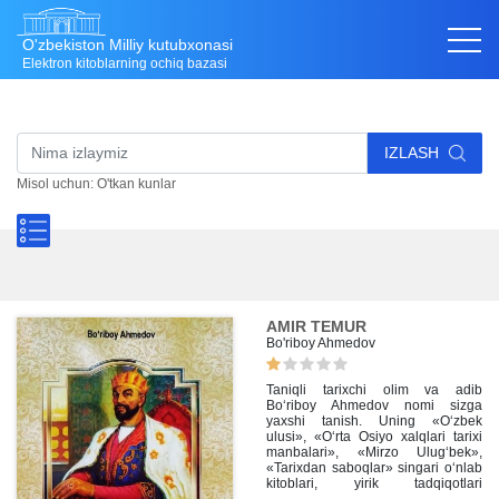
O'zbekiston Milliy kutubxonasi
Elektron kitoblarning ochiq bazasi
IZLASH
Misol uchun: O'tkan kunlar
AMIR TEMUR
Bo'riboy Ahmedov
Taniqli tarixchi olim va adib
Bo‘riboy Ahmedov nomi sizga
yaxshi tanish. Uning «O‘zbek
ulusi», «O‘rta Osiyo xalqlari tarixi
manbalari», «Mirzo Ulug‘bek»,
«Tarixdan saboqlar» singari o‘nlab
kitoblari, yirik tadqiqotlari