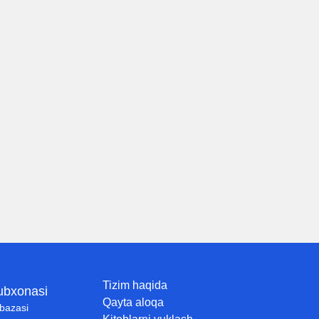
Tizim haqida
tubxonasi
Qayta aloqa
 bazasi