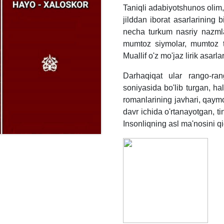
Taniqli adabiyotshunos olim,
jilddan iborat asarlarining b
necha turkum nasriy nazml
mumtoz siymolar, mumtoz tari
Muallif o'z mo'jaz lirik asarl
Darhaqiqat ular rango-ran
soniyasida bo'lib turgan, hal
romanlarining javhari, qaymog
davr ichida o'rtanayotgan, 
Insonliqning asl ma'nosini 