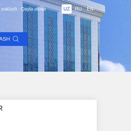
i yuklash
Qayta aloqa
UZ
RU
EN
LASH
R