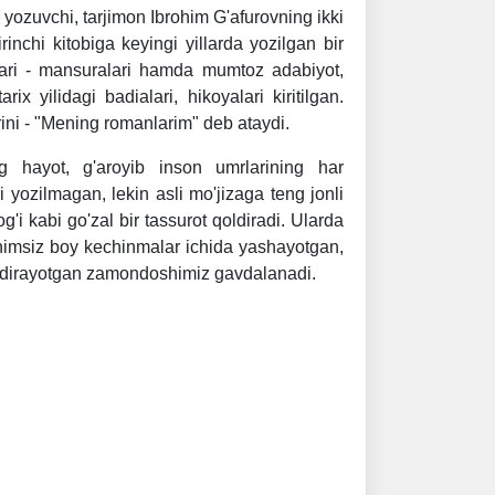
 yozuvchi, tarjimon Ibrohim G'afurovning ikki
irinchi kitobiga keyingi yillarda yozilgan bir
ari - mansuralari hamda mumtoz adabiyot,
x yilidagi badialari, hikoyalari kiritilgan.
arini - "Mening romanlarim" deb ataydi.
g hayot, g'aroyib inson umrlarining har
i yozilmagan, lekin asli mo'jizaga teng jonli
'i kabi go'zal bir tassurot qoldiradi. Ularda
tinimsiz boy kechinmalar ichida yashayotgan,
qidirayotgan zamondoshimiz gavdalanadi.