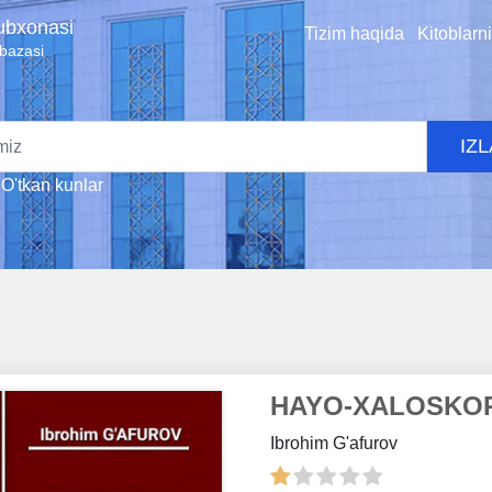
tubxonasi
Tizim haqida
Kitoblarn
 bazasi
IZ
O'tkan kunlar
HAYO-XALOSKO
Ibrohim G'afurov