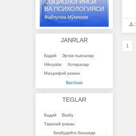
СОЦИОЛОГИЯСИ
ВA ПСИХОЛОГИЯСИ
Файзулла Мўминов
JANRLAR
1
Бадий
Эртак-пьесалар
Hikoyalar
Хотиралар
Маърифий роман
Адабий-бадиий
Barchasi
Trening kitob
Avtobiografik
TEGLAR
Avtobiografik
Avtobiografik
Avtobiografik
Avtobiografik
Бадий
Badiiy
Avtobiografik
Avtobiografik
Тарихий роман
Avtobiografik
Avtobiografik
Беҳбудийга бахшида
Avtobiografik
Badiiy