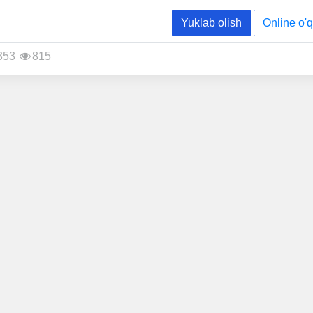
Yuklab olish
Online o'q
353
815