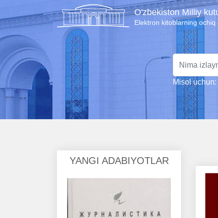
O'zbekiston Milliy ku
Elektron kitoblarning ochiq
Misol uchun: 
YANGI ADABIYOTLAR