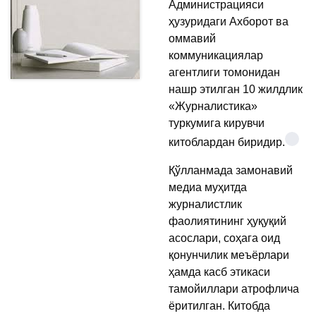
Администрацияси
ҳузуридаги Ахборот ва
оммавий
коммуникациялар
агентлиги томонидан
нашр этилган 10 жилдлик
«Журналистика»
туркумига кирувчи
китоблардан биридир.
Қўлланмада замонавий
медиа муҳитда
журналистлик
фаолиятининг ҳуқуқий
асослари, соҳага оид
қонунчилик меъёрлари
ҳамда касб этикаси
тамойиллари атрофлича
ёритилган. Китобда