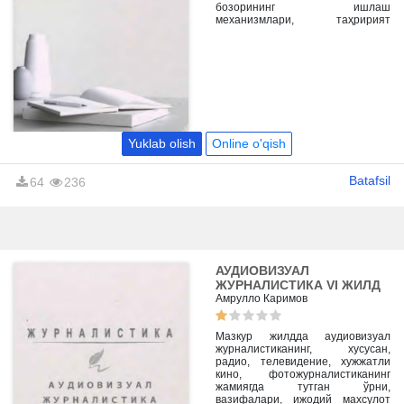
бозорининг ишлаш
механизмлари, таҳририят
фаолиятини самарали ташкил
этиш (менежмент) ва ОАВ
маҳсулотларини аудиторияга
етказиш ҳамда даромад
келтириш усуллари (маркетинг)
илмий ва амалий жиҳатдан
ёритилган.
Yuklab olish
Online o'qish
Batafsil
64
236
АУДИОВИЗУАЛ
ЖУРНАЛИСТИКА VI ЖИЛД
Амрулло Каримов
Мазкур жилдда аудиовизуал
журналистиканинг, хусусан,
радио, телевидение, хужжатли
кино, фотожурналистиканинг
жамиягда тутган ўрни,
вазифалари, ижодий махсулот