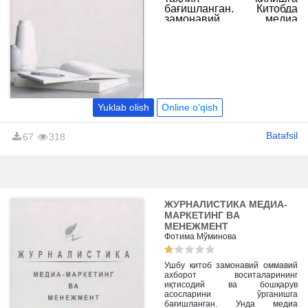
бағишланган. Китобда
замонавий медиа
маконда ахборот тўплаш,
уни қайта ишлаш ва
аудиторияга етказиб
бериш жараёнидаги
социологик қонуниятлар
ҳамда журналист
маҳоратининг психологик
асослари батафсил
Yuklab olish
Online o'qish
ёритилган.
Batafsil
67
318
ЖУРНАЛИСТИКА МЕДИА-
МАРКЕТИНГ ВA
МЕНЕЖМЕНТ
Фотима Мўминова
Ушбу китоб замонавий оммавий
ахборот воситаларининг
иқтисодий ва бошқарув
асосларини ўрганишга
бағишланган. Унда медиа