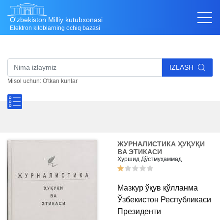
O'zbekiston Milliy kutubxonasi
Elektron kitoblarning ochiq bazasi
IZLASH
Misol uchun: O'tkan kunlar
ЖУРНАЛИСТИКА ҲУҚУҚИ
ВA ЭТИКАСИ
Хуршид Дўстмуҳаммад
Мазкур ўқув қўлланма
Ўзбекистон Республикаси
Президенти