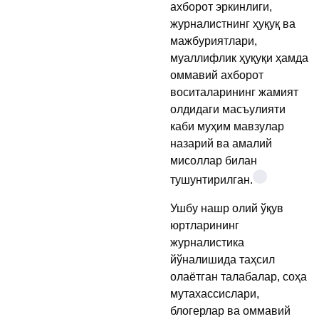
ахборот эркинлиги,
журналистнинг ҳуқуқ ва
мажбуриятлари,
муаллифлик ҳуқуқи ҳамда
оммавий ахборот
воситаларининг жамият
олдидаги масъулияти
каби муҳим мавзулар
назарий ва амалий
мисоллар билан
тушунтирилган.
Ушбу нашр олий ўқув
юртларининг
журналистика
йўналишида таҳсил
олаётган талабалар, соҳа
мутахассислари,
блогерлар ва оммавий