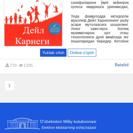
сахифаларини ўқиб кейинроқ
хулоса чиқаришга уринмасдан,
ҳозирнинг ўзида қўллашингиз
мумкин бўлган усулларга
Унда фавқулодда иқтидорли
мухтожмисиз?
муаллиф Дейл Карнегининг ушбу
асари мутолаасига шошилинг.
Унинг хавотирга боғлиқ
муаммоларни ҳал этиш
технологияси дунё миқёсида энг
яхшиларидан биридир. Китобни
ўқиш асносида хавотирсиз яшаш
мумкинлигига хам амин бўласиз.
Yuklab olish
Online o'qish
Хаётий фаолиятингиз ва
кайфиятингизни юқори даражада
тутишни ўрганасиз.
Batafsil
739
1295
1
O'zbekiston Milliy kutubxonasi
Elektron kitoblarning ochiq bazasi