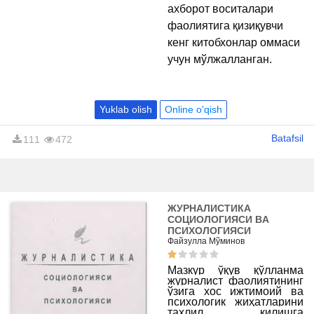
ахборот воситалари
фаолиятига қизиқувчи
кенг китобхонлар оммаси
учун мўлжалланган.
Yuklab olish
Online o'qish
Batafsil
111
472
ЖУРНАЛИСТИКА
СОЦИОЛОГИЯСИ ВA
ПСИХОЛОГИЯСИ
Файзулла Мўминов
Мазкур ўқув қўлланма
журналист фаолиятининг
ўзига хос ижтимоий ва
психологик жиҳатларини
таҳлил қилишга