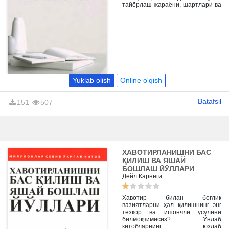
тайёрлаш жараёни, шартлари ва
бошкалар хакида сўз боради.
Китоб журналистика соҳасида
таҳсил олаётган талабалар,
ҳаваскор ижодкорлар ва барча
кизикувчиларга мўлжалланган.
Yuklab olish
Online o'qish
Batafsil
151
507
ХАВОТИРЛАНИШНИ БАС
ҚИЛИШ ВА ЯШАЙ
БОШЛАШ ЙЎЛЛАРИ
Дейл Карнеги
Хавотир билан боғлиқ
вазиятларни ҳал қилишнинг энг
тезкор ва ишончли усулини
билмоқчимисиз? Ўнлаб
китобларнинг юзлаб