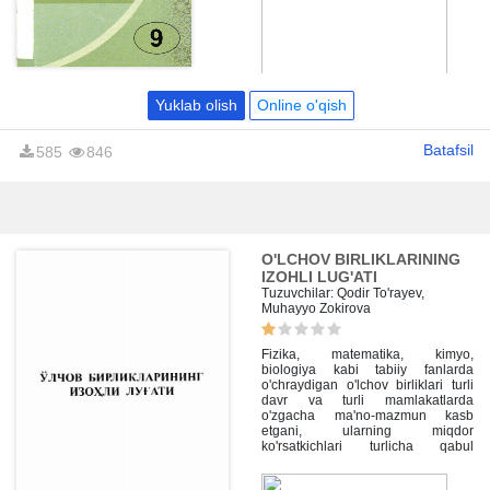
Yuklab olish
Online o'qish
Batafsil
585
846
O'LCHOV BIRLIKLARINING
IZOHLI LUG'ATI
Tuzuvchilar: Qodir To'rayev,
Muhayyo Zokirova
Fizika, matematika, kimyo,
biologiya kabi tabiiy fanlarda
o'chraydigan o'lchov birliklari turli
davr va turli mamlakatlarda
o'zgacha ma'no-mazmun kasb
etgani, ularning miqdor
ko'rsatkichlari turlicha qabul
qilinganligi, bu birliklarning kelib
chiqishi tarixi, muomalaga kiritilishi