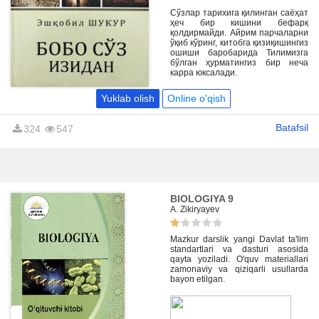
бўлган катта муҳаббат туфайли,
уни асраб қолишдек эзгу ният
Сўзлар тарихига қилинган саёҳат
самараси ўлароқ дунёга келган.
ҳеч бир кишини бефарқ
қолдирмайди. Айрим парчаларни
ўқиб кўринг, китобга қизиқишингиз
ошиши баробарида Тилимизга
бўлган ҳурматингиз бир неча
карра юксалади.
Yuklab olish
Online o'qish
Batafsil
324
547
BIOLOGIYA 9
A. Zikiryayev
Mazkur darslik yangi Davlat ta'lim
standartlari va dasturi asosida
qayta yoziladi. O'quv materiallari
zamonaviy va qiziqarli usullarda
bayon etilgan.