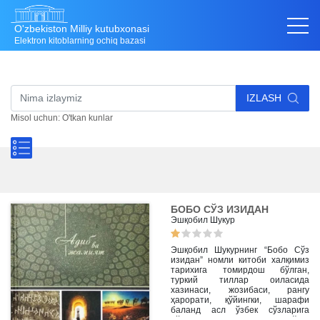
O'zbekiston Milliy kutubxonasi
Elektron kitoblarning ochiq bazasi
IZLASH
Misol uchun: O'tkan kunlar
БОБО СЎЗ ИЗИДАН
Эшқобил Шукур
Эшқобил Шукурнинг “Бобо Сўз
изидан” номли китоби халқимиз
тарихига томирдош бўлган,
туркий тиллар оиласида
хазинаси, жозибаси, рангу
ҳарорати, қўйингки, шарафи
баланд асл ўзбек сўзларига