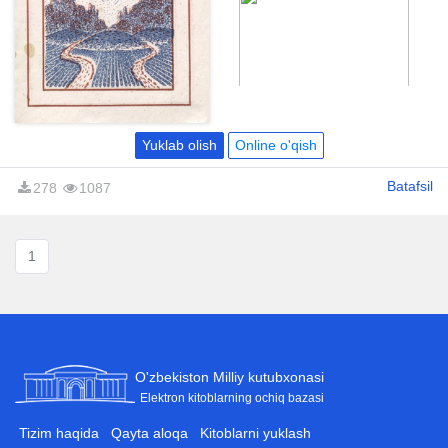
асарларидан тузилган
ушбу китоб азиз
ўқуачиларга доимий
ҳамроҳ бўлади деган
умиддамиз.
Yuklab olish
Online o'qish
Batafsil
278
1087
1
O'zbekiston Milliy kutubxonasi
Elektron kitoblarning ochiq bazasi
Tizim haqida
Qayta aloqa
Kitoblarni yuklash