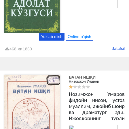
Yuklab olish
Online o'qish
Batafsil
468
1860
ВАТАН ИШҚИ
Низомжон Умаров
Нозимжон Умаров
фидойи инсон, устоз
муаллим, ажойиб шоир
ва драматург эди.
Ижодкорнинг турли
мавзу, турли жанрдаги