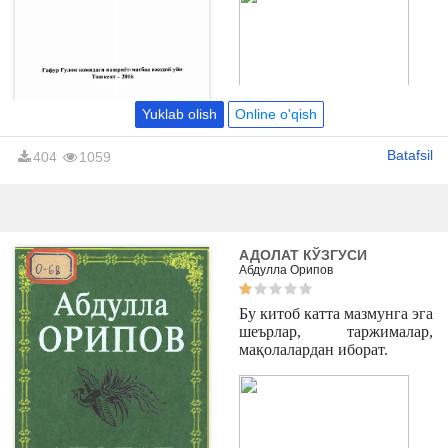
mo'jizalarga qorishgan qiziqarli bir
olam.
Yuklab olish
Online o'qish
Batafsil
404
1059
АДОЛАТ КЎЗГУСИ
Абдулла Орипов
Бу китоб катта мазмунга эга
шеърлар, таржималар,
мақолалардан иборат.