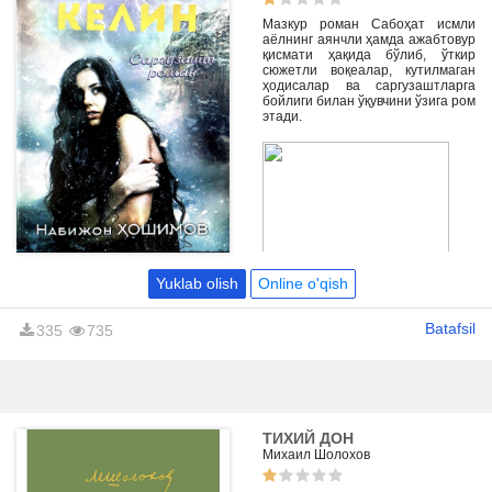
Мазкур роман Сабоҳат исмли
аёлнинг аянчли ҳамда ажабтовур
қисмати ҳақида бўлиб, ўткир
сюжетли воқеалар, кутилмаган
ҳодисалар ва саргузаштларга
бойлиги билан ўқувчини ўзига ром
этади.
Yuklab olish
Online o'qish
Batafsil
335
735
ТИХИЙ ДОН
Михаил Шолохов