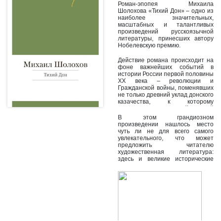
Роман-эпопея Михаила
Шолохова «Тихий Дон» – одно из
наиболее значительных,
масштабных и талантливых
произведений русскоязычной
литературы, принесших автору
Нобелевскую премию.
Действие романа происходит на
фоне важнейших событий в
истории России первой половины
ХХ века – революции и
Гражданской войны, поменявших
не только древний уклад донского
казачества, к которому
принадлежит главный герой
Григорий Мелехов, но и судьбу, и
В этом грандиозном
облик всей страны.
произведении нашлось место
чуть ли не для всего самого
увлекательного, что может
предложить читателю
художественная литература:
здесь и великие исторические
реалии, и любовные интриги, и
описания давно исчезнувших
укладов жизни, многочисленные
героические и трагические
события, созданные с большой
художественной силой и
мастерством, тем более
поразительными, что Михаилу