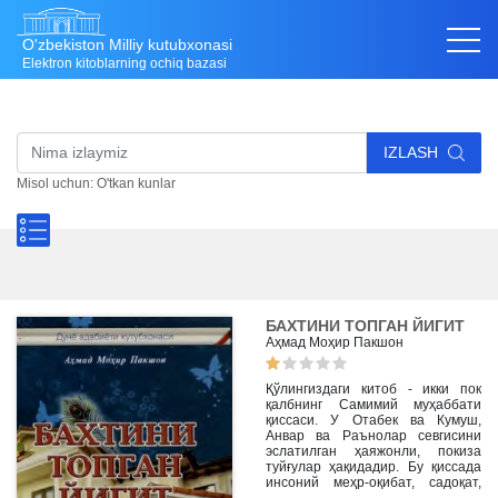
O'zbekiston Milliy kutubxonasi
Elektron kitoblarning ochiq bazasi
IZLASH
Misol uchun: O'tkan kunlar
БАХТИНИ ТОПГАН ЙИГИТ
Аҳмад Моҳир Пакшон
Қўлингиздаги китоб - икки пок
қалбнинг Самимий муҳаббати
қиссаси. У Отабек ва Кумуш,
Анвар ва Раънолар севгисини
эслатилган ҳаяжонли, покиза
туйғулар ҳақидадир. Бу қиссада
инсоний меҳр-оқибат, садоқат,