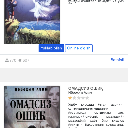
қандай азиятлар чекади? Ўз умр
йўлини англаб мудом олға
интилиб яшаш осонми? Китоб шу
хусусида. У ўқувчини руҳ
оламининг ёруғ йўлларига
етаклайди.
Yuklab olish
Online o'qish
Batafsil
770
607
ОМАДСИЗ ОШИҚ
Иброҳим Азим
Ушбу қиссада ўтган асрнинг
олтмишинчи-етмишинчи
йилларида юртимизга хос
ижтимоий-сиёсий, маънавий-
маърифий ҳаёт бир қишлоқ
йигити - Баҳромнинг соддагина,