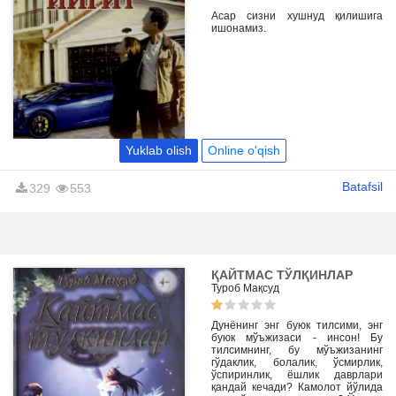
комилликка интилиш улуғланади.
Асар сизни хушнуд қилишига
ишонамиз.
Yuklab olish
Online o'qish
Batafsil
329
553
ҚАЙТМАС ТЎЛҚИНЛАР
Туроб Мақсуд
Дунёнинг энг буюк тилсими, энг
буюк мўъжизаси - инсон! Бу
тилсимнинг, бу мўъжизанинг
гўдаклик, болалик, ўсмирлик,
ўспиринлик, ёшлик даврлари
қандай кечади? Камолот йўлида