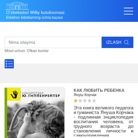
O'zbekiston Milliy kutubxonasi
Elektron kitoblarning ochiq bazasi
IZLASH
Misol uchun: O'tkan kunlar
КАК ЛЮБИТЬ РЕБЕНКА
Януш Корчак
Эта книга великого педагога
и гуманиста Януша Корчака
- подлинная энциклопедия
воспитания человека, от
грудного возраста до
становления личности и
самоуправления