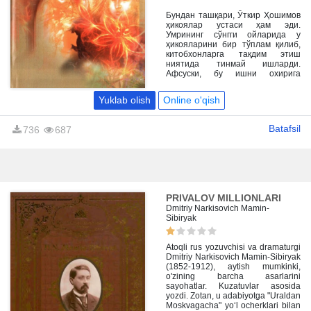
2013 йил, 24 майда вафот этган
эди. У 71 йиллик умри давомида
Бундан ташқари, Ўткир Ҳошимов
китобхонларга ажойиб романлар,
ҳикоялар устаси ҳам эди.
қиссалар, драматик асарлар,
Умрининг сўнгги ойларида у
саёҳатномалар, публицистик
ҳикояларини бир тўплам қилиб,
мақолалар қолдирди.
китобхонларга тақдим этиш
ниятида тинмай ишларди.
Афсуски, бу ишни охирига
етказишга умри бевафолик
қилди. Нашриётимиз унинг ана
Yuklab olish
Online o'qish
шу бошлаган ишини давом
эттириб, адиб ҳикояларини бир
муқовага жамлади. Бизга бу ишда
Batafsil
736
687
адибнинг рафиқаси,
адабиётшунос Ўлмасхон
Ҳошимова яқиндан ёрдам берди.
PRIVALOV MILLIONLARI
Dmitriy Narkisovich Mamin-
Sibiryak
Atoqli rus yozuvchisi va dramaturgi
Dmitriy Narkisovich Mamin-Sibiryak
(1852-1912), aytish mumkinki,
o'zining barcha asarlarini
sayohatlar. Kuzatuvlar asosida
yozdi. Zotan, u adabiyotga "Uraldan
Moskvagacha" yo‘l ocherklari bilan