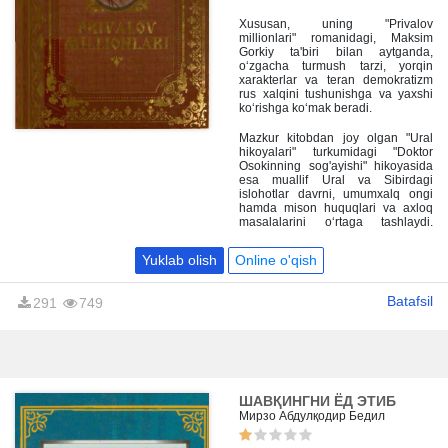
kirib kelgan edi. Mamin-
Sibiryakning qahramonlari oddiy
Xususan, uning "Privalov
xalq, o'z kunini o‘zi ko‘ruvchi, sodda
millionlari" romanidagi, Maksim
va jaydari insonlardir.
Gorkiy ta'biri bilan aytganda,
o‘zgacha turmush tarzi, yorqin
xarakterlar va teran demokratizm
rus xalqini tushunishga va yaxshi
ko‘rishga ko‘mak beradi.
Mazkur kitobdan joy olgan "Ural
hikoyalari" turkumidagi "Doktor
Osokinning sog'ayishi" hikoyasida
esa muallif Ural va Sibirdagi
islohotlar davrni, umumxalq ongi
hamda mison huquqlari va axloq
masalalarini o‘rtaga tashlaydi.
Ushbu kitob keng kitobxonlar
auditoriyasiga mo'ljallangan.
Yuklab olish
Online o'qish
Batafsil
291
749
ШАВҚИНГНИ ЁД ЭТИБ
Мирзо Абдулқодир Бедил