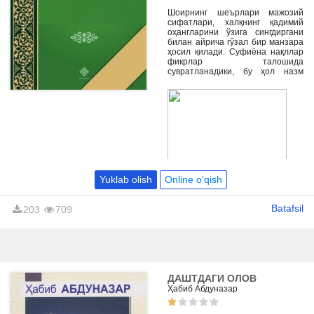
этилади.
Шоирнинг шеърлари мажозий
сифатлари, халқнинг қадимий
оҳангларини ўзига сингдиргани
билан айрича гўзал бир манзара
ҳосил қилади. Суфиёна нақллар
фикрлар талошида
сувратланадики, бу ҳол назм
ҳамиша илоҳиётдан сув
ичажагига ботинда яна бир карра
ишонч уйғотади.
Yuklab olish
Online o'qish
Batafsil
203
709
ДАШТДАГИ ОЛОВ
Ҳабиб Абдуназар