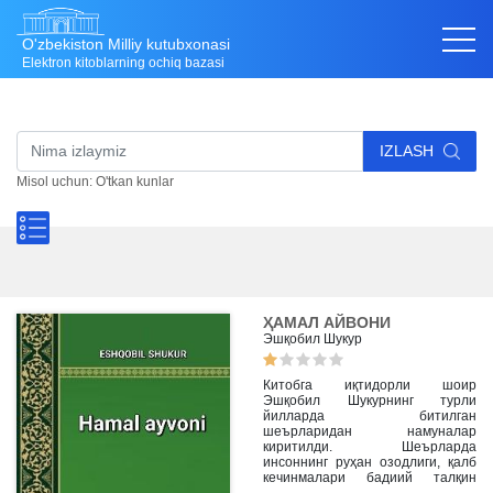
O'zbekiston Milliy kutubxonasi
Elektron kitoblarning ochiq bazasi
IZLASH
Misol uchun: O'tkan kunlar
ҲАМАЛ АЙВОНИ
Эшқобил Шукур
Китобга иқтидорли шоир
Эшқобил Шукурнинг турли
йилларда битилган
шеърларидан намуналар
киритилди. Шеърларда
инсоннинг руҳан озодлиги, қалб
кечинмалари бадиий талқин