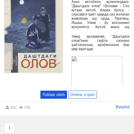
Азиз китобхон, кулингиздаги
"Даштдаги олов" тўплами - Сиз
куткан китоб. Керак булса, -
серсавол ҳаёт ҳақида сиз излаган
жавоблар шу ерда. Туғилиш,
Яшаш, Улим - бу инсоннинг
қонунияти. Китоб мана шу
қонуниятларнинг моҳияти, сабаб
ва оқибат ҳақида.
Умид қиламизки, "Даштдаги
олов"нинг тафти сизнинг
ҳаётингизни, калбингизни бир
умр ёритади.
Yuklab olish
Online o'qish
Batafsil
306
786
1