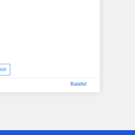
неют просто на глазах: столько в ней
ий, которые люди передают из поколения
ет.
ish
Batafsil