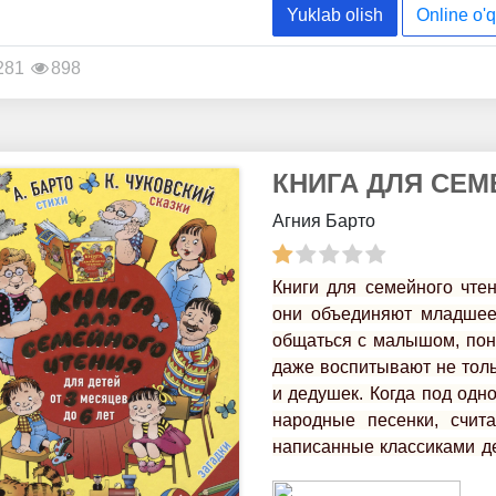
Yuklab olish
Online o'q
281
898
КНИГА ДЛЯ СЕМ
Агния Барто
Книги для семейного чтен
они объединяют младшее
общаться с малышом, пони
даже воспитывают не толь
и дедушек. Когда под одн
народные песенки, счита
написанные классиками де
Корней Чуковский или А