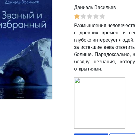
Даниэль Васильев
Размышления человечеств
с древних времен, и сег
глубоко интересует людей.
за истекшие века ответит
болише. Парадоксально, н
бездну незнания, кото
открытиями.