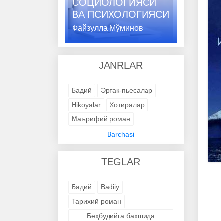
СОЦИОЛОГИЯСИ
ВA ПСИХОЛОГИЯСИ
Файзулла Мўминов
JANRLAR
Бадий
Эртак-пьесалар
Hikoyalar
Хотиралар
Маърифий роман
Адабий-бадиий
Barchasi
Trening kitob
Avtobiografik
TEGLAR
Avtobiografik
Avtobiografik
Avtobiografik
Avtobiografik
Бадий
Badiiy
Avtobiografik
Avtobiografik
Тарихий роман
Avtobiografik
Avtobiografik
Беҳбудийга бахшида
Avtobiografik
Badiiy