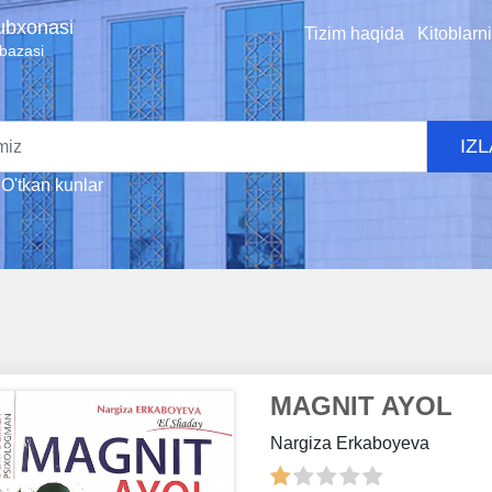
tubxonasi
Tizim haqida
Kitoblarn
 bazasi
IZ
O'tkan kunlar
MAGNIT AYOL
Nargiza Erkaboyeva