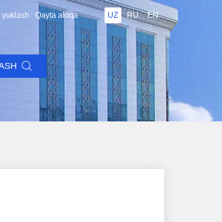
i yuklash
Qayta aloqa
UZ
RU
EN
LASH