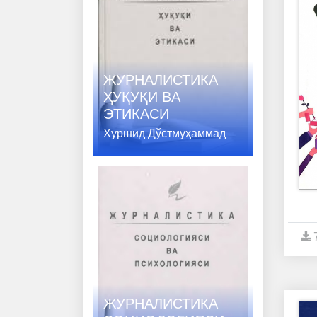
ЖУРНАЛИСТИКА
ҲУҚУҚИ ВA
ЭТИКАСИ
Хуршид Дўстмуҳаммад
ЖУРНАЛИСТИКА