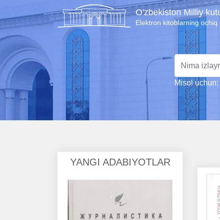
O'zbekiston Milliy ku
Elektron kitoblarning ochiq
Misol uchun: 
YANGI ADABIYOTLAR