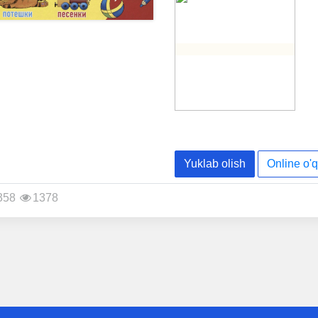
эффект – её читатели ум
мудрости, придумки, знан
в поколение много-много л
Yuklab olish
Online o'q
358
1378