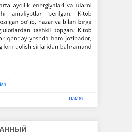
rta ayollik energiyalari va ularni
chi amaliyotlar berilgan. Kitob
ozilgan bo'lib, nazariya bilan birga
'ulotlardan tashkil topgan.
Kitob
 har qanday yoshda ham jozibador,
g'lom qolish sirlaridan bahramand
gi amaliyotlar orqali siz ayollik
ydalanib sevgiga, sovg'alarga,
ish
Batafsil
РАННЫЙ