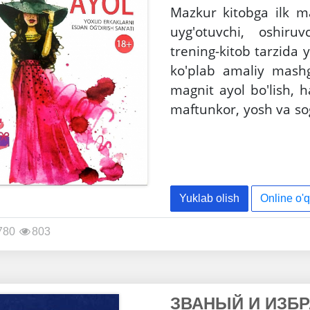
Mazkur kitobga ilk ma
uyg'otuvchi, oshiruv
trening-kitob tarzida y
ko'plab amaliy mashg
magnit ayol bo'lish,
maftunkor, yosh va so
etadi. Mazkur kitobda
energiyangizdan fo
sayohatlarga ochadi.
Yuklab olish
Online o'q
780
803
ЗВАНЫЙ И ИЗБ