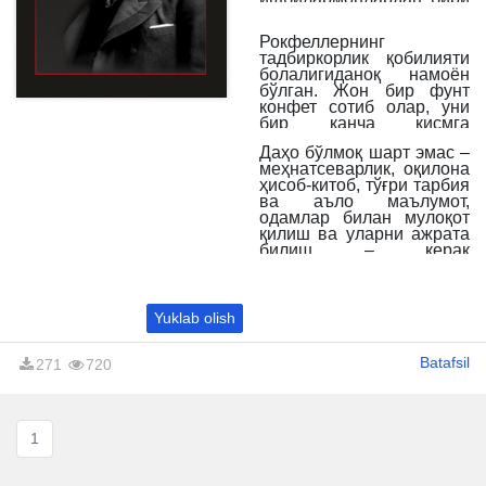
– Жон Дэвисон
Рокфеллер шундай
Рокфеллернинг
ҳисоблаган.
тадбиркорлик қобилияти
Агар бойиб кетишни
болалигиданоқ намоён
хоҳласангизу лекинига
бўлган. Жон бир фунт
илк сармояни қандай
конфет сотиб олар, уни
ишлаб топишни
бир қанча қисмга
билмасангиз –
ажратиб, ўз сингилларига
Рокфеллернинг ўзи
Даҳо бўлмоқ шарт эмас –
нархини ошириб
ҳақида ёзган таржимаи
меҳнатсеварлик, оқилона
пулларди. Бу инсоннинг
ҳоли бизнес бошлашга
ҳисоб-китоб, тўғри тарбия
заковати ва тажрибаси
ёрдам беради.
Ушбу
ва аъло маълумот,
молиявий мустақиллик
китобда жамланган
одамлар билан мулоқот
учун замин яратади,
маслаҳат ва тавсиялар
қилиш ва уларни ажрата
ижодий тафаккурни
кундалик ҳаётда
билиш – керак
ривожлантириб,
асқотиши тайин.
нарсаларнинг ҳаммаси
вазифаларни
шудир.
муваффақиятли ҳал
этишга имкон беради.
Yuklab olish
Batafsil
271
720
1