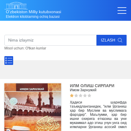
O'zbekiston Milliy kutubxonasi
Elektron kitoblarning ochiq bazasi
IZLASH
Misol uchun: O'tkan kunlar
ИЛМ ОЛИШ СИРЛАРИ
Имом Зарнужий
Ҳадиси шарифда
таъкидланганидек, "илм ўрганиш
ҳар бир Муслим ва муслимага
фарздир". Маълумки, ҳар бир
ишни охирига етказиш ва уни
мукаммал адо этиш учун унга оид
илмларни ўрганиш асосий омил