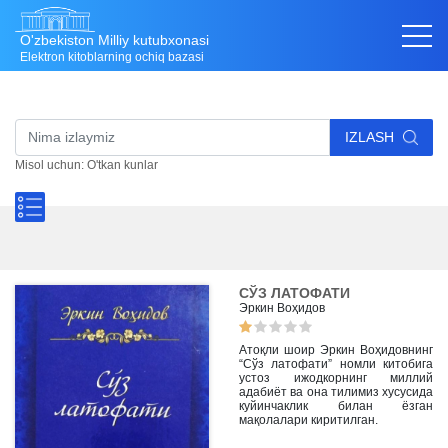
O'zbekiston Milliy kutubxonasi
Elektron kitoblarning ochiq bazasi
IZLASH
Misol uchun: O'tkan kunlar
СЎЗ ЛАТОФАТИ
Эркин Воҳидов
Атоқли шоир Эркин Воҳидовнинг
“Сўз латофати” номли китобига
устоз ижодкорнинг миллий
адабиёт ва она тилимиз хусусида
куйинчаклик билан ёзган
мақолалари киритилган.