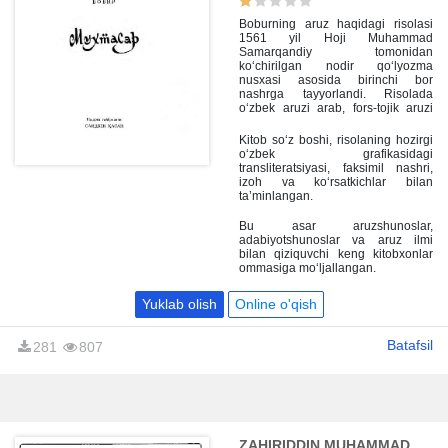
Boburning aruz haqidagi risolasi
1561 yil Hoji Muhammad
Samarqandiy tomonidan
ko‘chirilgan nodir qo‘lyozma
nusxasi asosida birinchi bor
nashrga tayyorlandi. Risolada
o‘zbek aruzi arab, fors-tojik aruzi
sistemasi bilan qiyosiy bayon
qilingan. Shuningdek, asarda XIV—
Kitob so‘z boshi, risolaning hozirgi
XVI asrlarda ijod qilgan qator
o‘zbek grafikasidagi
shoirlarning nodir asarlaridan
transliteratsiyasi, faksimil nashri,
misollar keltirilgan. Ushbu risola
izoh va ko‘rsatkichlar bilan
o‘zbek va boshqa tukiy xalqlarning
ta’minlangan.
she’riyat nazariyasi va tarixini
o‘rganishda muhim manba va
Bu asar aruzshunoslar,
qo‘llanma bo‘lib xizmat qiladi.
adabiyotshunoslar va aruz ilmi
bilan qiziquvchi keng kitobxonlar
ommasiga mo‘ljallangan.
Yuklab olish
Online o'qish
Batafsil
281
807
ZAHIRIDDIN MUHAMMAD