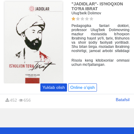
"JADIDLAR"- IS'HOQXON
TO'RA IBRAT
Ulug'belk Dolimov
Pedagogika fanlari doktori,
professor Ulug'bek Dolimovning
mazkur risolasida Is'hoqxon
Ibratning hayot yo'li, tarix, tilshunos
va shoir ijodiy faoliyati yoritiladi.
Shu bilan birga. risoladan Ibratning
noshirligi, jamoat arbobi sifatidagi
faoliyati haqida e'tiroflar hamda
uning hikmatli so'zlari o'rin olgan.
Risola keng kitobxonlar ommasi
uchun mo'ljallangan.
Yuklab olish
Online o'qish
Batafsil
452
656