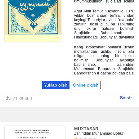
umummusulmon sulolalari ichida
eng uzoq umr ko'rgan, katta tarixiy
davrni qamrab olgan sulola
Agar Amir Temur hukmronligi 1370
hisoblanadi.
yildan boshlangan bo'lsa, undan
keyingi Temuriylar avlodi "ota-bola"
zanjirini hosil qilib, bu zanjirning
eng oxirgi halqasi bo‘lmish
Sirojiddin Bahodirshoh II
Hindistondagi Boburiylar davlatida
1857 yilda inglizlar tomonidan
taxtdan chetlatilgan. Bir so‘z bilan
Keng kitobxonlar ommasi uchun
aytganda, bu sulola salkam 500 yil
mo‘ljallangan ushbu risola zikr
hukmronlik qilgan.
etilgan sulolaning bir qismi
bo‘lmish Boburiylar avlodiga
bag‘ishlanib, Zahiriddin
Muhammad Boburdan Sirojiddin
Bahodirshoh II gacha bo‘lgan ba’zi
tarixiy voqealarni qamrab olgan.
Yuklab olish
Online o'qish
Batafsil
371
688
MUXTASAR
Zahiriddin Muhammad Bobur