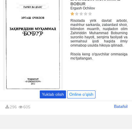
BOBUR
Ergash Ochilov
Risolada yirik davlat arbobi,
mashhur sarkarda, zabardast shoir,
bilimdon muarrih, nuqtadon olim
Zahiriddin Muhammad Boburning
suronlio hayoti, serqirra faoliyati va
sermahsul ijodi haqida ilmiy
ommabop usulda hikoya qilinadi.
Risola keng o'quvchilar ommasiga
mo'ljallangan.
Yuklab olish
Online o'qish
Batafsil
296
605