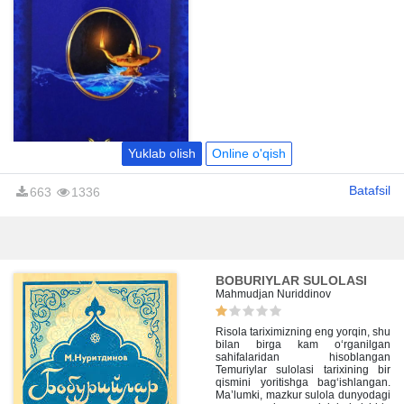
Yuklab olish
Online o'qish
Batafsil
663
1336
BOBURIYLAR SULOLASI
Mahmudjan Nuriddinov
Risola tariximizning eng yorqin, shu
bilan birga kam o‘rganilgan
sahifalaridan hisoblangan
Temuriylar sulolasi tarixining bir
qismini yoritishga bag‘ishlangan.
Ma’lumki, mazkur sulola dunyodagi