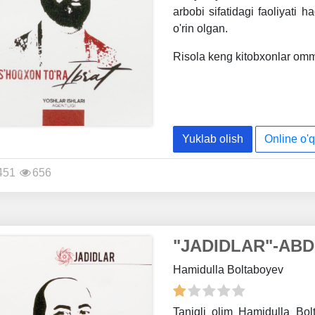
arbobi sifatidagi faoliyati h
o'rin olgan.
Risola keng kitobxonlar omm
Yuklab olish
Online o'q
451
656
"JADIDLAR"-ABD
Hamidulla Boltaboyev
Taniqli olim Hamidulla Bol