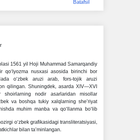
Batafsil
ur
solasi 1561 yil Hoji Muhammad Samarqandiy
ir qo‘lyozma nusxasi asosida birinchi bor
lada o‘zbek aruzi arab, fors-tojik aruzi
yon qilingan. Shuningdek, asarda XIV—XVI
 shoirlarning nodir asarlaridan misollar
‘zbek va boshqa tukiy xalqlarning she’riyat
ganishda muhim manba va qo‘llanma bo‘lib
ozirgi o‘zbek grafikasidagi transliteratsiyasi,
satkichlar bilan ta’minlangan.