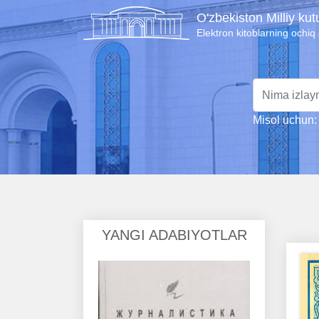
O'zbekiston Milliy ku
Elektron kitoblarning ochiq
Misol uchun: 
YANGI ADABIYOTLAR