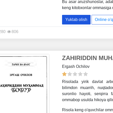
Bu asar aruzshunoslar, adab
keng kitobxonlar ommasiga m
Yuklab olish
Online o'q
280
806
ZAHIRIDDIN MU
Ergash Ochilov
Risolada yirik davlat arb
bilimdon muarrih, nuqtad
suronlio hayoti, serqirra 
ommabop usulda hikoya qili
Risola keng o'quvchilar omm