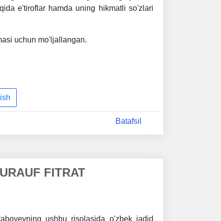
aqida e'tiroflar hamda uning hikmatli so'zlari
asi uchun mo'ljallangan.
ish
Batafsil
URAUF FITRAT
taboyevning ushbu risolasida o'zbek jadid