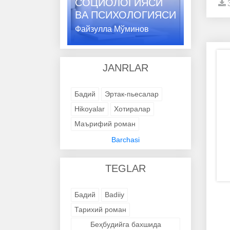
СОЦИОЛОГИЯСИ
ВA ПСИХОЛОГИЯСИ
Файзулла Мўминов
JANRLAR
Бадий
Эртак-пьесалар
Hikoyalar
Хотиралар
Маърифий роман
Адабий-бадиий
Barchasi
Trening kitob
Avtobiografik
TEGLAR
Avtobiografik
Avtobiografik
Avtobiografik
Avtobiografik
Бадий
Badiiy
Avtobiografik
Avtobiografik
Тарихий роман
Avtobiografik
Avtobiografik
Беҳбудийга бахшида
Avtobiografik
Badiiy