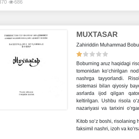
370
686
MUXTASAR
Zahiriddin Muhammad Bob
Boburning aruz haqidagi ri
tomonidan ko‘chirilgan nod
nashrga tayyorlandi. Riso
sistemasi bilan qiyosiy ba
asrlarda ijod qilgan qator
keltirilgan. Ushbu risola o
nazariyasi va tarixini o‘r
xizmat qiladi.
Kitob so‘z boshi, risolaning h
faksimil nashri, izoh va ko‘r