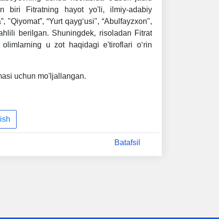
n biri Fitratning hayot yo'li, ilmiy-adabiy
”, "Qiyomat”, “Yurt qayg‘usi", “Abulfayzxon",
hlili berilgan. Shuningdek, risoladan Fitrat
olimlarning u zot haqidagi e'tiroflari o‘rin
asi uchun mo'ljallangan.
ish
Batafsil