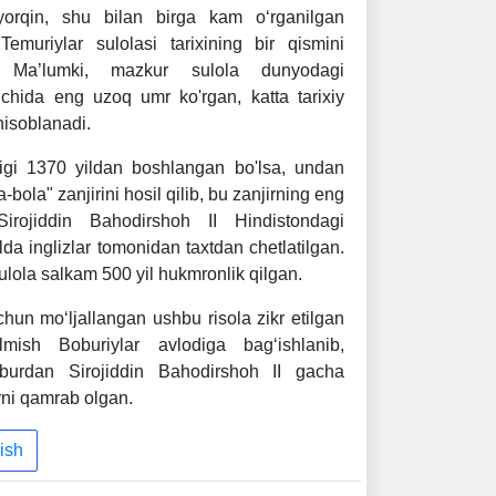
yorqin, shu bilan birga kam o‘rganilgan
Temuriylar sulolasi tarixining bir qismini
n. Ma’lumki, mazkur sulola dunyodagi
hida eng uzoq umr ko'rgan, katta tarixiy
hisoblanadi.
gi 1370 yildan boshlangan bo'lsa, undan
-bola" zanjirini hosil qilib, bu zanjirning eng
Sirojiddin Bahodirshoh II Hindistondagi
lda inglizlar tomonidan taxtdan chetlatilgan.
sulola salkam 500 yil hukmronlik qilgan.
un mo‘ljallangan ushbu risola zikr etilgan
lmish Boburiylar avlodiga bag‘ishlanib,
urdan Sirojiddin Bahodirshoh II gacha
arni qamrab olgan.
ish