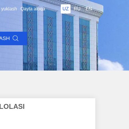
i yuklash
Qayta aloqa
UZ
RU
EN
LASH
LOLASI