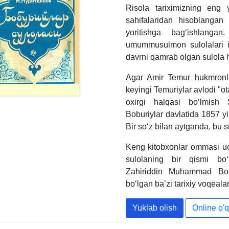
Risola tariximizning eng 
sahifalaridan hisoblangan 
yoritishga bag‘ishlanga
umummusulmon sulolalari ic
davrni qamrab olgan sulola 
Agar Amir Temur hukmronli
keyingi Temuriylar avlodi "ota
oxirgi halqasi bo‘lmish 
Boburiylar davlatida 1857 yi
Bir so‘z bilan aytganda, bu 
Keng kitobxonlar ommasi uch
sulolaning bir qismi bo‘
Zahiriddin Muhammad Bob
bo‘lgan ba’zi tarixiy voqeal
Yuklab olish
Online o'q