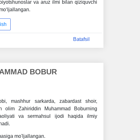
iyotshunoslar va aruz ilmi bilan qiziquvchi
o‘ljallangan.
ish
Batafsil
HAMMAD BOBUR
obi, mashhur sarkarda, zabardast shoir,
on olim Zahiriddin Muhammad Boburning
faoliyati va sermahsul ijodi haqida ilmiy
nadi.
asiga mo'ljallangan.