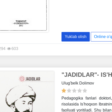
Yuklab olish
Online o'q
294
603
"JADIDLAR"- IS
Ulug'belk Dolimov
Pedagogika fanlari doktor
risolasida Is'hoqxon Ibratnin
faoliyati yoritiladi. Shu bila