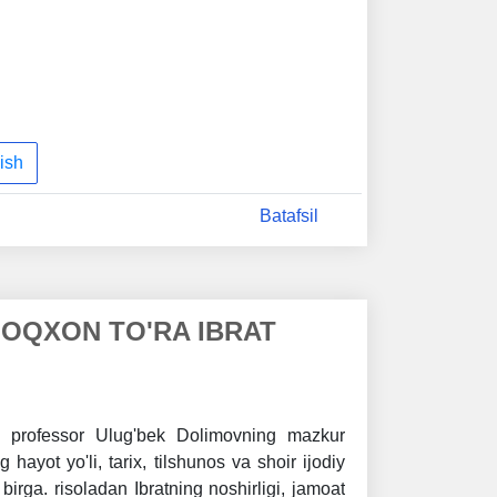
ish
Batafsil
'HOQXON TO'RA IBRAT
i, professor Ulug'bek Dolimovning mazkur
g hayot yo'li, tarix, tilshunos va shoir ijodiy
n birga. risoladan Ibratning noshirligi, jamoat