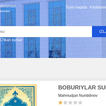
tubxonasi
Tizim haqida
Kitoblarn
 bazasi
IZ
O'tkan kunlar
BOBURIYLAR SU
Mahmudjan Nuriddinov