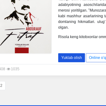
adabiyotining asoschilarida
rnerosi yoritilgan. "Munozara
kabi mashhur asarlarining ta
domlaning hikmatlari. ulug‘ 
olgan.
Risola keng kitobxonlar omm
Yuklab olish
Online o'q
408
1035
2