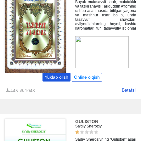
Buyuk mutasavvif shoir, mutafakkir
va tazkiranavis Fariduddin Attorning
ushbu asari nasrda bitilgan yagona
va mashhur asar bo‘lib, unda
tasavvuf shayxlari,
avliyoullohlarning hayoti, kashfu
karomatlari, turli tasavvufiy istilohlar
v shariat, tariqat, ma’rifat, tavakkul,
rizo, sabr, shukr kabilarga ularning
qarashlari bayon etilgan.
Yuklab olish
Online o'qish
Batafsil
445
1048
GULISTON
Sa'diy Sheroziy
Sadiy Sheroziyning “Guliston” asari