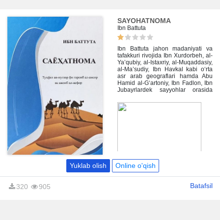
SAYOHATNOMA
Ibn Battuta
Ibn Battuta jahon madaniyati va
tafakkuri rivojida Ibn Xurdorbeh, al-
Ya’qubiy, al-Istaxriy, al-Muqaddasiy,
al-Ma’sudiy, Ibn Havkal kabi o‘rta
asr arab geograflari hamda Abu
Hamid al-G‘artoniy, Ibn Fadlon, Ibn
Jubayrlardek sayyohlar orasida
o‘zining «Sayohatnoma»si bilan
alohida o‘rin tutgan mashhur arab
sayyohidir. Uning «Sayohatnoma»
asari o‘rta asr mamlakatlari,
shaharlari, ularning xaqlari
madaniyati, turmush tarziga oid
g‘oyat qimmatli, ko‘p o‘rinlarda
yagona ma’lumotlari bilan
boshqalardan ajralib turadi.
Akademik I. Yu Krachkovskiy Ibn
Yuklab olish
Online o'qish
Battutani «Barcha musulmon
mamlakatlarini kezib chiqqan
so‘nggi eng buyuk sayyoh», deya
Batafsil
320
905
e’tirof etgan edi.