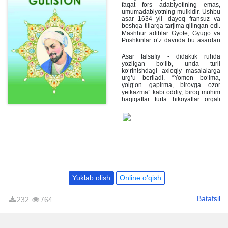
faqat fors adabiyotining emas,
umumadabiyotning mulkidir. Ushbu
asar 1634 yil- dayoq fransuz va
boshqa tillarga tarjima qilingan edi.
Mashhur adiblar Gyote, Gyugo va
Pushkinlar o‘z davrida bu asardan
qattiq ta'sirlanishgan.
Asar falsafiy - didaktik ruhda
yozilgan bo‘lib, unda turli
ko‘rinishdagi axloqiy masalalarga
urg‘u beriladi. “Yomon bo‘lma,
yolg‘on gapirma, birovga ozor
yetkazma” kabi oddiy, biroq muhim
haqiqatlar turfa hikoyatlar orqali
badiiy aks ettirilgan.
Yuklab olish
Online o'qish
Batafsil
232
764