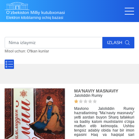
O'zbekiston Milliy kutubxonasi
Elektron kitoblarning ochiq bazasi
IZLASH
Misol uchun: O'tkan kunlar
MA'NAVIY MASNAVIY
Jaloliddin Rumiy
Mavlono Jaloliddin Rumiy
hazratlarining "Ma’naviy masnaviy"
yetti asrdan buyon Sharq tafakkuri
va badiiy kalom muxlislarini o'ziga
maftun etib kelmoqda. Ushbu
tengsiz adabiy obida har bir imon
egasini Haq va haqiqat sari