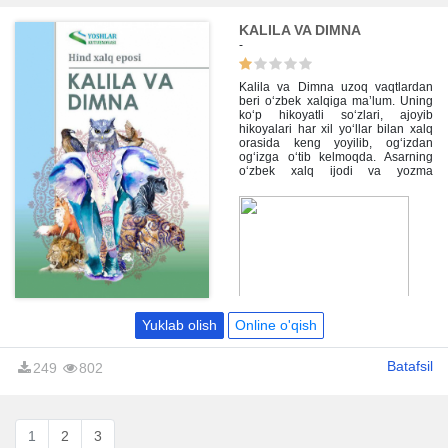
KALILA VA DIMNA
-
Kalila va Dimna uzoq vaqtlardan
beri o‘zbek xalqiga ma’lum. Uning
ko‘p hikoyatli so‘zlari, ajoyib
hikoyalari har xil yo‘llar bilan xalq
orasida keng yoyilib, og‘izdan
og‘izga o‘tib kelmoqda. Asarning
o‘zbek xalq ijodi va yozma
adabiyotiga ham ta’siri katta. Butun
dunyo xalqlarining, jumladan
o‘zbek xalqining ham mulkiga
aylanib qolgan shoh asarni qayta
o‘qish baxti sizga muborak bo‘lsin,
aziz kitobxon!
Yuklab olish
Online o'qish
Batafsil
249
802
1
2
3