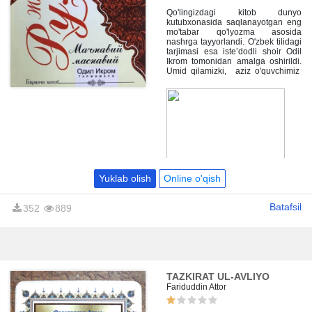
yuksaltiruvchi ruhiy-qalbiy
narvondir.
Qo'lingizdagi kitob dunyo
kutubxonasida saqlanayotgan eng
mo'tabar qo'lyozma asosida
nashrga tayyorlandi. O'zbek tilidagi
tarjimasi esa iste’dodli shoir Odil
Ikrom tomonidan amalga oshirildi.
Umid qilamizki, aziz o'quvchimiz
o'z imkoni darajasida ushbu
bepoyon ma’naviy ummondan
bahramand bo'ladi.
Yuklab olish
Online o'qish
Batafsil
352
889
TAZKIRAT UL-AVLIYO
Fariduddin Attor