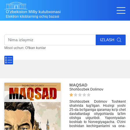
O'zbekiston Milliy kutubxonasi
Elektron kitoblarning ochiq bazasi
IZLASH
Misol uchun: O'tkan kunlar
MAQSAD
Shohbozbek Dolimov
Shohbozbek Dolimov Toshkent
shahrida tug'ilgan. Hozirgi yoshi
25-da bo'lganiga qaramay ko'p chet
davlatlardagi oliygohlarda ta'lim
olishga ulguribdi. Yaponiyadan
boshlab to Norvegiyagacha. O'zini
boshidan kechirganlarini va ona-