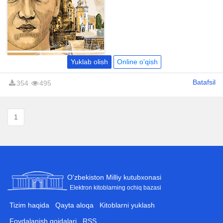
yurtdan olisdagi hayotning
qiyinchiliklarini «Maqsad» deb
nomlangan kitobida avtobiografk
shaklda yozgan.
Yuklab olish
Online o'qish
Batafsil
354
495
1
O'zbekiston Milliy kutubxonasi
Elektron kitoblarning ochiq bazasi
Tizim haqida
Qayta aloqa
Kitoblarni yuklash
Foydalanish qoidalari
RSS