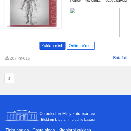
тканей человека, содержимом
отверстий и каналов черепа,
мышечных каналов и борозд.
Yuklab olish
Online o'qish
Batafsil
287
815
1
O'zbekiston Milliy kutubxonasi
Elektron kitoblarning ochiq bazasi
Tizim haqida
Qayta aloqa
Kitoblarni yuklash