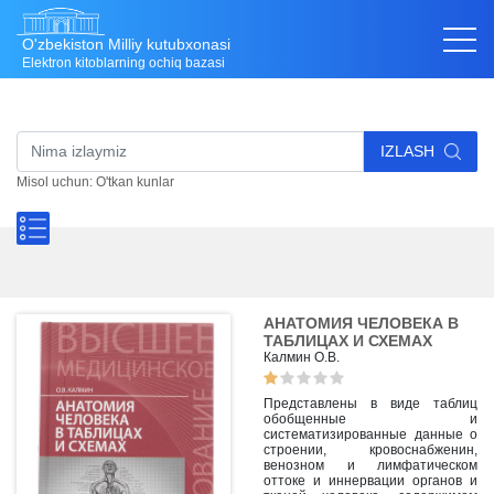
O'zbekiston Milliy kutubxonasi
Elektron kitoblarning ochiq bazasi
IZLASH
Misol uchun: O'tkan kunlar
АНАТОМИЯ ЧЕЛОВЕКА В
ТАБЛИЦАХ И СХЕМАХ
Калмин О.В.
Представлены в виде таблиц
обобщенные и
систематизированные данные о
строении, кровоснабженин,
венозном и лимфатическом
оттоке и иннервации органов и