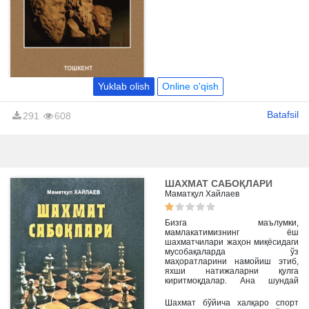
мафкуравий онг ва дунёқараш
ҳамда мафкуравий тарбия билан
боғлиқ муаммоларнинг ечими
батафсил ёритилган. Ўқув
қўлланма бакалавриат босқичи
учун мўлжалланган.
Yuklab olish
Online o'qish
Batafsil
291
608
ШАХМАТ САБОҚЛАРИ
Маматқул Хайлаев
Бизга маълумки,
мамлакатимизнинг ёш
шахматчилари жаҳон миқёсидаги
мусобақаларда ўз
маҳоратларини намойиш этиб,
яхши натижаларни қулга
киритмоқдалар. Ана шундай
муваффақиятларимизнинг
бардавом бўлишини таъминлаш
Шахмат бўйича халқаро спорт