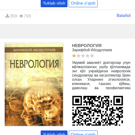
Yuklab olish
Online o'qish
Batafsil
359
769
НЕВРОЛОГИЯ
Зарифбой Ибодуллаев
Умумий амалиёт доктирлар учун
мўлжалланган ушбу қўлланмада
энг кўп учрайдиган неврологик
синдромлар ва касалликлар ўрин
олган. Уларнинг этиологияси,
клиникаси, ташхис кўйиш,
даволаш ва профилактика
усуллари ҳақида маълумотлар
келтирилган. Умумий амалиёт
врачлари билиш зарур бўлган
неврологик текшириш усуллари
изоҳли расмлар билан кўрсатиб
ўтилган.
Yuklab olish
Online o'qish