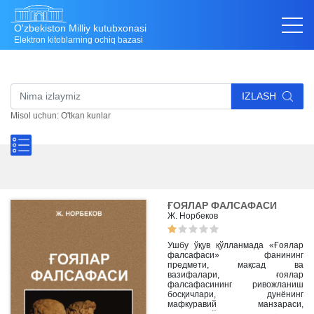
O'zbekiston Milliy kutubxonasi
Elektron kitoblarning ochiq bazasi
IZLASH
Misol uchun: O'tkan kunlar
ҒОЯЛАР ФАЛСАФАСИ
Ж. Норбеков
Ушбу ўқув қўлланмада «Ғоялар
фалсафаси» фанининг
предмети, мақсад ва
вазифалари, ғоялар
фалсафасининг ривожланиш
босқичлари, дунёнинг
мафкуравий манзараси,