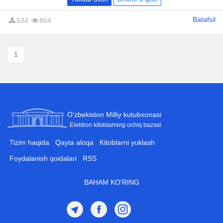
Batafsil
534
864
1
O'zbekiston Milliy kutubxonasi
Elektron kitoblarning ochiq bazasi
Tizim haqida
Qayta aloqa
Kitoblarni yuklash
Foydalanish qoidalari
RSS
BAHAM KO'RING