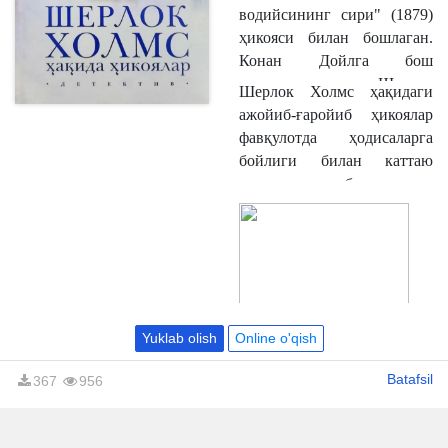
детектив ва саргузашт
водийсининг сири" (1879)
жанрларининг беназир
ҳикояси билан бошлаган.
билимдони сифатида
Конан Дойлга бош
танилган машҳур адиб.
қаҳрамони изқувар Шерлок
Шерлок Холмс ҳақидаги
Холмс бўлган детектив
ажойиб-ғаройиб ҳикоялар
жанрдаги "Баскервиллар
фавқулотда ҳодисаларга
ити", "Даҳшатлар водийси"
бойлиги билан каттаю
саргузашт қиссалари ва
кичик китобхонларнинг
"Шерлок Холмс
эътиборини қозонган.
саргузаштлари" ҳикоялар
Кутилмаган вазиятларда
тўпламлари беқиёс шуҳрат
ўзни йўқотмаслик,
келтирган.
мустаҳкам ирода, ақл-
заковат - бошқаларнинг
мушкулини
Yuklab olish
Online o'qish
енгиллаштиришни
ҳаётининг мазмунига
Batafsil
367
956
айлантириб олган изқувар
таҳсинга лойиқ
фазилатлидир.