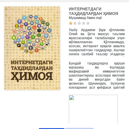
ИНТЕРНЕТДАГИ
ТАҲДИДЛАРДАН ҲИМОЯ
Муҳаммад Амин яҳё
Ушбу ёрдамчи ўқув қўлланма
Олий ва ўрта махсус таълим
муассасалари талабалари учун
‎мўлжалланган. Қўлланмада,
асосан, интернет орқали амалга
оширилаётган таҳдидлар, ёшлар
‎онгига салбий таъсир этадиган
бузғунчи ғоялар ва “оммавий
маданият” ниқоби остидаги
‎Бундай таҳдидларга қарши
‎маданиятсизликнинг салбий
курашиш ва ёшларда
оқибатлари аниқ далиллар ва
мафкуравий иммунитетни
ҳаётий мисоллар асосида
шакллантириш ‎асослари миллий
ёритилган.
ва диний жиҳатдан баён
қилинган. Шунингдек, бузғунчи
ғояларнинг асл қиёфаси ‎ҳаётий
фактлар, савол-жавоблар ва
психологик тестлар орқали
батафсил ифодаланган.‎