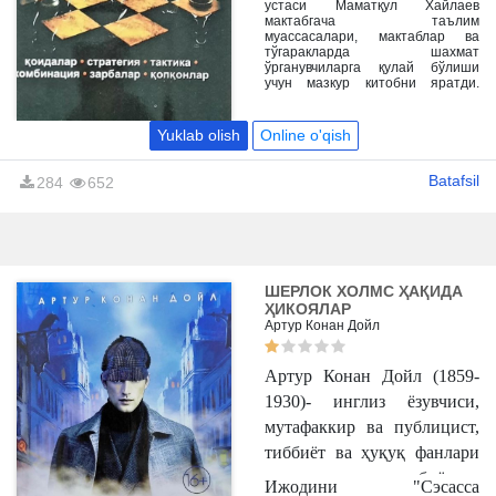
мақсадида шахмат ҳақидаги
устаси Маматқул Хайлаев
турли адабиётларга эҳтиёж
мактабгача таълим
сезилмоқда.
муассасалари, мактаблар ва
тўгаракларда шахмат
ўрганувчиларга қулай бўлиши
учун мазкур китобни яратди.
Ушбу сабоқлардан шахмат
мураббийлари, жисмоний тарбия
фани ўқитувчилари ва мустақил
Yuklab olish
Online o'qish
ўрганувчилар фойдаланишлари
мумкин.
Batafsil
284
652
ШЕРЛОК ХОЛМС ҲАҚИДА
ҲИКОЯЛАР
Артур Конан Дойл
Артур Конан Дойл (1859-
1930)- инглиз ёзувчиси,
мутафаккир ва публицист,
тиббиёт ва ҳуқуқ фанлари
доктори, жаҳон адабиётида
Ижодини "Сэсасса