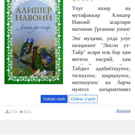
Улуғ шоир ва
мутафаккир Алишер
Навоий асарлари
матнини ўрганиш унинг
ҳаётлик чоғларидаёқ
Энг муҳими, унда улуғ
бошлаб юборилган эди.
шоирнинг "Лисон ут-
Бу анъана эндиликда
Тайр" асари илк бор ҳам
ҳам давом этаётир.
янгича насрий, ҳам
Айни маънода ушбу
меъёрий табдил
Табдил адабиётшунос,
табдилда илк бор шоир
қилинди. Бу тарз улуғ
тилшунос, шарқшунос,
асарларининг матний
шоирнинг ушбу
матншунос ва барча
тадқиқ қилинмаган
фалсафий-тасаввуфий
мумтоз шеъриятимиз
жиҳатлари қайта
асари моҳиятини
муҳибларига манзур
ўрганиб чиқилган.
Yuklab olish
Online o'qish
соддалаштириб кенг
бўлади, деган
китобхонларга тарғиб
умиддамиз.
Batafsil
274
614
қилишда муҳим аҳамият
касб этади.