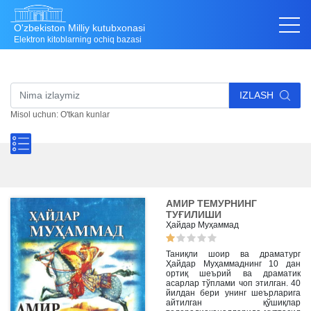
O'zbekiston Milliy kutubxonasi
Elektron kitoblarning ochiq bazasi
IZLASH
Misol uchun: O'tkan kunlar
АМИР ТЕМУРНИНГ
ТУҒИЛИШИ
Ҳайдар Муҳаммад
Таниқли шоир ва драматург
Ҳайдар Муҳаммаднинг 10 дан
ортиқ шеърий ва драматик
асарлар тўплами чоп этилган. 40
йилдан бери унинг шеърларига
айтилган қўшиқлар