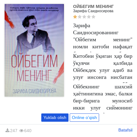
ОЙБЕГИМ МЕНИНГ
Зарифа Саидносирова
Зарифа
Саидносированинг
"Ойбегим менинг"
номли китоби нафақат
биографик асар, балки
Китобни ўқиган ҳар бир
тарбиявий аҳамияти
ўқувчи қалбида
катта бўлган, жонли ва
Ойбекдек улуғ адиб ва
ёрқин тасвирларга эга
улуғ инсонга нисбатан
чиройли муҳаббат
ҳурмат ва муҳаббат
Ойбекнинг шахсий
қиссасидир.
туйғулари пайдо бўлади.
ҳаётинигина эмас, балки
Китобда, Ойбекдан
бир-бирига муносиб
ташқари, яна бир асосий
икки улуғ сиймонинг
қаҳрамон бор. Бу, бутун
севги ва вафо достони-
Yuklab olish
Online o'qish
ҳаётини Ойбекка
"Ойбегим менинг"
бағишлаган, унинг
мутолааси барчангизга
Batafsil
247
640
машаққатли қисматини
муборак бўлсин!