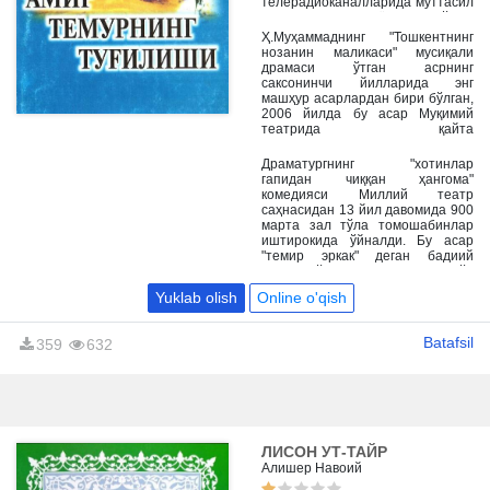
телерадиоканалларида муттасил
жаранглаб келаётган бўлса,
саҳна асарлари деярли 30 йил
Ҳ.Муҳаммаднинг "Тошкентнинг
мобайнида Республика
нозанин маликаси" мусиқали
театрлари репертуаридан
драмаси ўтган асрнинг
мустаҳкам ўрин олиб келмоқда.
саксонинчи йилларида энг
машҳур асарлардан бири бўлган,
2006 йилда бу асар Муқимий
театрида қайта
саҳналаштирилди.
Драматургнинг "хотинлар
гапидан чиққан ҳангома"
комедияси Миллий театр
саҳнасидан 13 йил давомида 900
марта зал тўла томошабинлар
иштирокида ўйналди. Бу асар
"темир эркак" деган бадиий
фильм бўлди. Фильм ҳам энг кўп
томошабин тўплаган асар бўлди.
Yuklab olish
Online o'qish
Batafsil
359
632
ЛИСОН УТ-ТАЙР
Алишер Навоий