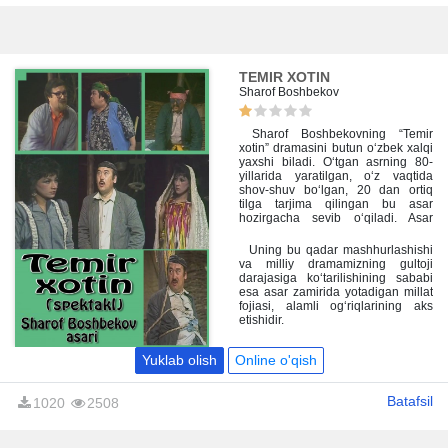
енгиллаштиришга
интилган, унга муносиб
ёр бўлган Зарифа
опанинг ўзидир.
TEMIR XOTIN
Sharof Boshbekov
Sharof Boshbekovning “Temir
xotin” dramasini butun o‘zbek xalqi
yaxshi biladi. O‘tgan asrning 80-
yillarida yaratilgan, o‘z vaqtida
shov-shuv bo‘lgan, 20 dan ortiq
tilga tarjima qilingan bu asar
hozirgacha sevib o‘qiladi. Asar
asosida tasvirga olingan film
miriqib tomosha qilinadi.
Uning bu qadar mashhurlashishi
va milliy dramamizning gultoji
darajasiga ko‘tarilishining sababi
esa asar zamirida yotadigan millat
fojiasi, alamli og‘riqlarining aks
etishidir.
Yuklab olish
Online o'qish
Batafsil
1020
2508