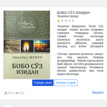
БОБО СЎЗ ИЗИДАН
Эшқобил Шукур
Эшқобил Шукурнинг “Бобо Сўз
изидан” номли китоби халқимиз
тарихига томирдош бўлган,
туркий тиллар оиласида
хазинаси, жозибаси, рангу
ҳарорати, қўйингки, шарафи
баланд асл ўзбек сўзларига
бўлган катта муҳаббат туфайли,
уни асраб қолишдек эзгу ният
Сўзлар тарихига қилинган саёҳат
самараси ўлароқ дунёга келган.
ҳеч бир кишини бефарқ
қолдирмайди. Айрим парчаларни
ўқиб кўринг, китобга қизиқишингиз
ошиши баробарида Тилимизга
бўлган ҳурматингиз бир неча
карра юксалади.
Yuklab olish
Online o'qish
Batafsil
324
551