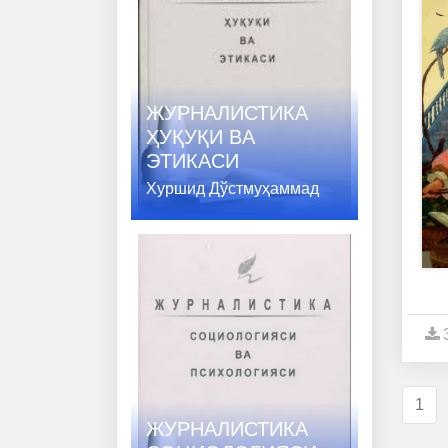
ЖУРНАЛИСТИКА
ҲУҚУҚИ ВA
ЭТИКАСИ
Хуршид Дўстмуҳаммад
1
ЖУРНАЛИСТИКА