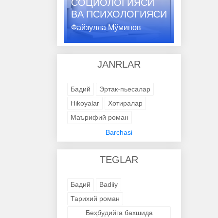
СОЦИОЛОГИЯСИ
ВA ПСИХОЛОГИЯСИ
Файзулла Мўминов
JANRLAR
Бадий
Эртак-пьесалар
Hikoyalar
Хотиралар
Маърифий роман
Адабий-бадиий
Barchasi
Trening kitob
Avtobiografik
TEGLAR
Avtobiografik
Avtobiografik
Avtobiografik
Avtobiografik
Бадий
Badiiy
Avtobiografik
Avtobiografik
Тарихий роман
Avtobiografik
Avtobiografik
Беҳбудийга бахшида
Avtobiografik
Badiiy