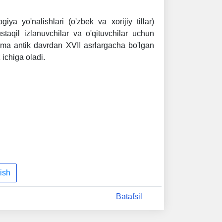
ogiya yo'nalishlari (o'zbek va xorijiy tillar)
ustaqil izlanuvchilar va o'qituvchilar uchun
nma antik davrdan XVII asrlargacha bo'lgan
 ichiga oladi.
ish
Batafsil