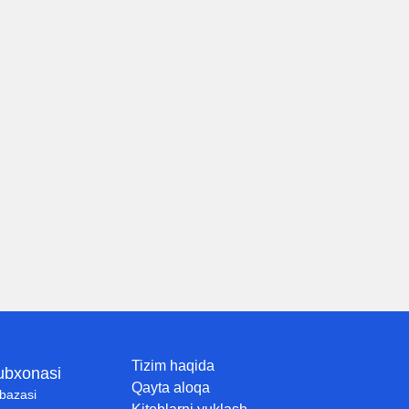
Tizim haqida
tubxonasi
Qayta aloqa
 bazasi