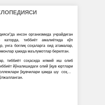
КЛОПЕДИЯСИ
дияси”да инсон организмида учрайдиган
р каторда, тиббиёт амалиётида кўп
, унга боғлиқ соҳаларга оид атамалар,
рмонлар ҳакида маълумотлар берилган.
ар, тиббиёт соҳасида илмий иш олиб
тиббиёт йўналишидаги олий ўқув юртлари
коллежлари ўқувчилари ҳамда шу
соҳага
мўлжалланган.