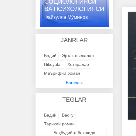
СОЦИОЛОГИЯСИ
ВA ПСИХОЛОГИЯСИ
Файзулла Мўминов
JANRLAR
Бадий
Эртак-пьесалар
Hikoyalar
Хотиралар
Маърифий роман
Адабий-бадиий
Barchasi
Trening kitob
Avtobiografik
TEGLAR
Avtobiografik
Avtobiografik
Avtobiografik
Avtobiografik
Бадий
Badiiy
Avtobiografik
Avtobiografik
Тарихий роман
Avtobiografik
Avtobiografik
Беҳбудийга бахшида
Avtobiografik
Badiiy