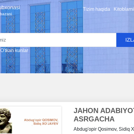
tubxonasi
Tizim haqida
Kitoblarn
 bazasi
IZ
O'tkan kunlar
JAHON ADABIYOT
ASRGACHA
Abdug'opir Qosimov, Sidiq 