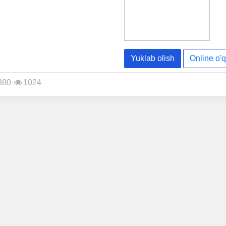
Yuklab olish
Online o'q
880
1024