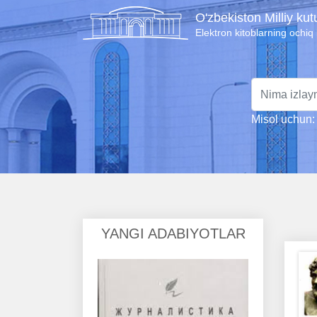
O'zbekiston Milliy ku
Elektron kitoblarning ochiq
Misol uchun: 
YANGI ADABIYOTLAR