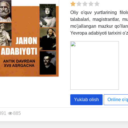
Oliy o'quv yurtlarining filol
talabalari, magistrantlar, m
mo'jallangan mazkur qo'lla
Yevropa adabiyoti tarixini o'z
Yuklab olish
Online o'q
391
885