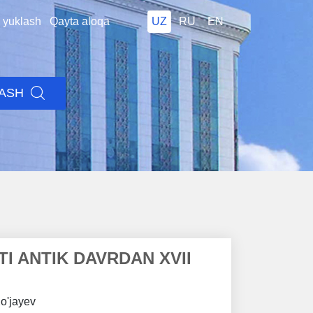
i yuklash
Qayta aloqa
UZ
RU
EN
LASH
I ANTIK DAVRDAN XVII
Xo'jayev