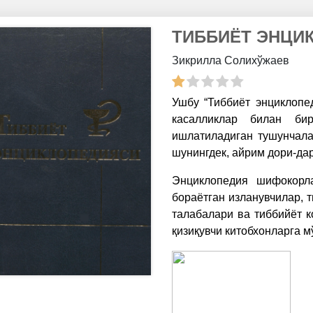
ТИББИЁТ ЭНЦИ
Зикрилла Солихўжаев
Ушбу “Тиббиёт энциклопе
касалликлар билан би
ишлатиладиган тушунчалар
шунингдек, айрим дори-да
Энциклопедия шифокорл
бораётган изланувчилар, 
талабалари ва тиббийёт 
қизиқувчи китобхонларга 