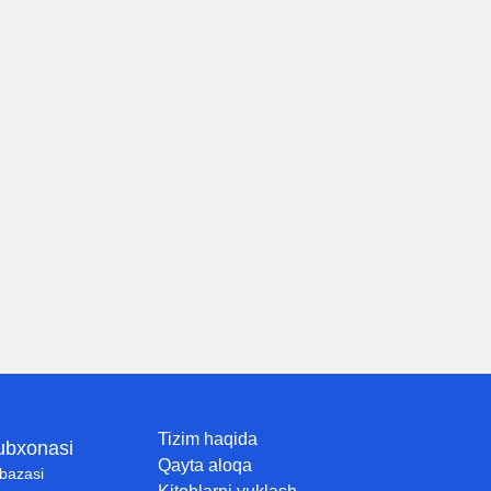
Tizim haqida
tubxonasi
Qayta aloqa
 bazasi