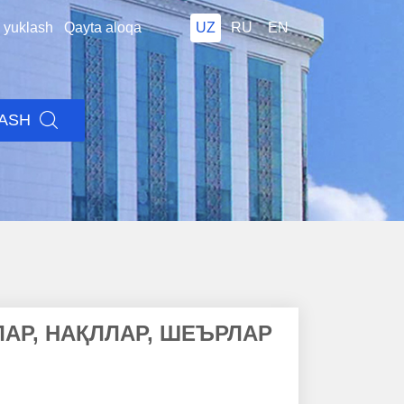
i yuklash
Qayta aloqa
UZ
RU
EN
LASH
ЛАР, НАҚЛЛАР, ШЕЪРЛАР