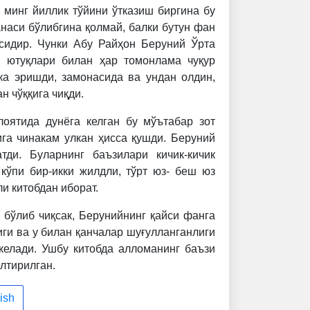
минг йиллик тўйини ўтказиш биргина бу
наси бўлибгина қолмай, балки бутун фан
сидир. Чунки Абу Райҳон Беруний Ўрта
ютуқлари билан ҳар томонлама чуқур
ка эришди, замонасида ва ундан олдин,
н чўққига чиқди.
оятида дунёга келган бу мўътабар зот
га чинакам улкан ҳисса қушди. Беруний
тди. Буларнинг баъзилари кичик-кичик
кўпи бир-икки жилдли, тўрт юз- беш юз
ли китобдан иборат.
 бўлиб чиқсак, Берунийнинг қайси фанга
иги ва у билан қанчалар шуғулланганлиги
келади. Ушбу китобда алломанинг баъзи
лтирилган.
ish