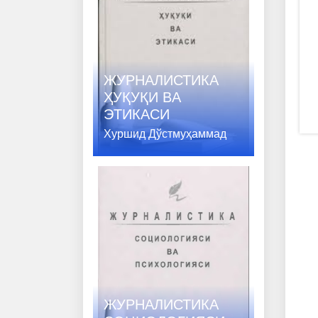
ЖУРНАЛИСТИКА
ҲУҚУҚИ ВA
ЭТИКАСИ
Хуршид Дўстмуҳаммад
ЖУРНАЛИСТИКА