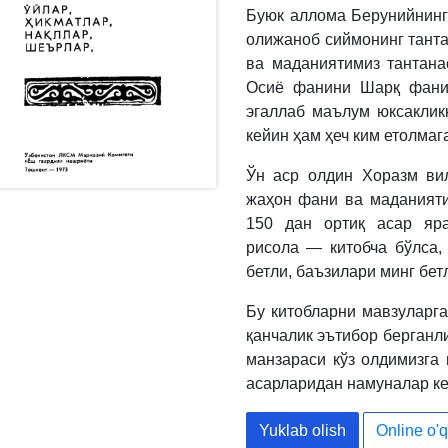
Буюк аллома Берунийнинг 
олижаноб сиймонинг танта
ва маданиятимиз тантана
Осиё фанини Шарқ фани 
эгаллаб маълум юксаклик
кейин ҳам ҳеч ким етолмага
Ўн аср олдин Хоразм вил
жаҳон фани ва маданияти
150 дан ортиқ асар яра
рисола — китобча бўлса, 
бетли, баъзилари минг бет
Бу китобларни мавзуларга
қанчалик эътибор берганл
манзараси кўз олдимизга 
асарларидан намуналар ке
Yuklab olish
Online o'q