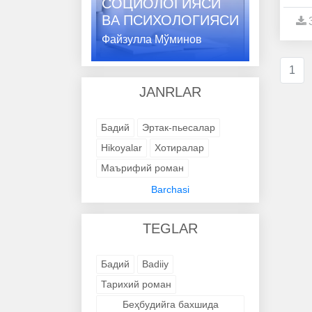
СОЦИОЛОГИЯСИ
ВA ПСИХОЛОГИЯСИ
Файзулла Мўминов
1
JANRLAR
Бадий
Эртак-пьесалар
Hikoyalar
Хотиралар
Маърифий роман
Адабий-бадиий
Barchasi
Trening kitob
Avtobiografik
TEGLAR
Avtobiografik
Avtobiografik
Avtobiografik
Avtobiografik
Бадий
Badiiy
Avtobiografik
Avtobiografik
Тарихий роман
Avtobiografik
Avtobiografik
Беҳбудийга бахшида
Avtobiografik
Badiiy