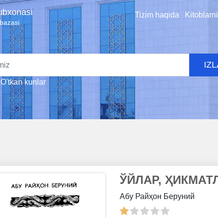
tubxonasi
Tizim haqida
Kitoblarn
 bazasi
IZ
O'tkan kunlar
ЎЙЛАР, ҲИКМАТ
Абу Райҳон Беруний