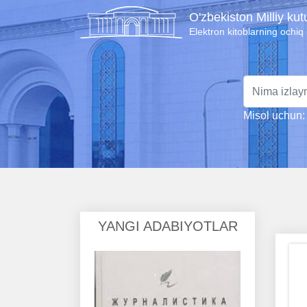
O'zbekiston Milliy ku
Elektron kitoblarning ochiq
Misol uchun: 
YANGI ADABIYOTLAR