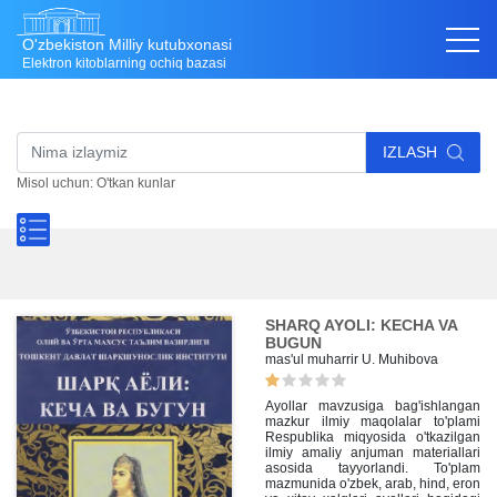
O'zbekiston Milliy kutubxonasi
Elektron kitoblarning ochiq bazasi
IZLASH
Misol uchun: O'tkan kunlar
SHARQ AYOLI: KECHA VA
BUGUN
mas'ul muharrir U. Muhibova
Ayollar mavzusiga bag'ishlangan
mazkur ilmiy maqolalar to'plami
Respublika miqyosida o'tkazilgan
ilmiy amaliy anjuman materiallari
asosida tayyorlandi. To'plam
mazmunida o'zbek, arab, hind, eron