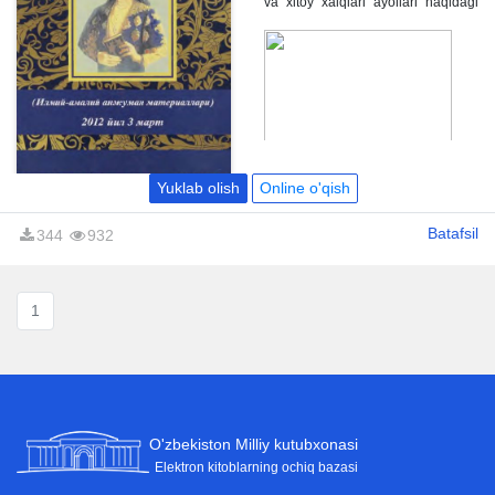
va xitoy xalqlari ayollari haqidagi
ilmiy va ommabop maqolalar o'z
aksini topgan.
Yuklab olish
Online o'qish
Batafsil
344
932
1
O'zbekiston Milliy kutubxonasi
Elektron kitoblarning ochiq bazasi