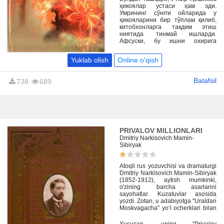
китобхонларга ажойиб романлар,
ҳикоялар устаси ҳам эди.
қиссалар, драматик асарлар,
Умрининг сўнгги ойларида у
саёҳатномалар, публицистик
ҳикояларини бир тўплам қилиб,
мақолалар қолдирди.
китобхонларга тақдим этиш
ниятида тинмай ишларди.
Афсуски, бу ишни охирига
етказишга умри бевафолик
қилди. Нашриётимиз унинг ана
Yuklab olish
Online o'qish
шу бошлаган ишини давом
эттириб, адиб ҳикояларини бир
муқовага жамлади. Бизга бу ишда
Batafsil
738
689
адибнинг рафиқаси,
адабиётшунос Ўлмасхон
Ҳошимова яқиндан ёрдам берди.
PRIVALOV MILLIONLARI
Dmitriy Narkisovich Mamin-
Sibiryak
Atoqli rus yozuvchisi va dramaturgi
Dmitriy Narkisovich Mamin-Sibiryak
(1852-1912), aytish mumkinki,
o'zining barcha asarlarini
sayohatlar. Kuzatuvlar asosida
yozdi. Zotan, u adabiyotga "Uraldan
Moskvagacha" yo‘l ocherklari bilan
kirib kelgan edi. Mamin-
Sibiryakning qahramonlari oddiy