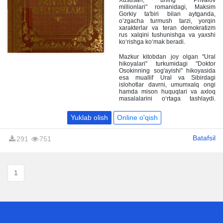
Xususan, uning "Privalov
xalq, o'z kunini o‘zi ko‘ruvchi, sodda
millionlari" romanidagi, Maksim
va jaydari insonlardir.
Gorkiy ta'biri bilan aytganda,
o‘zgacha turmush tarzi, yorqin
xarakterlar va teran demokratizm
rus xalqini tushunishga va yaxshi
ko‘rishga ko‘mak beradi.
Mazkur kitobdan joy olgan "Ural
hikoyalari" turkumidagi "Doktor
Osokinning sog'ayishi" hikoyasida
esa muallif Ural va Sibirdagi
islohotlar davrni, umumxalq ongi
hamda mison huquqlari va axloq
masalalarini o‘rtaga tashlaydi.
Ushbu kitob keng kitobxonlar
auditoriyasiga mo'ljallangan.
Yuklab olish
Online o'qish
Batafsil
291
751
1