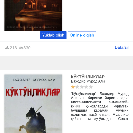
шувли жиноят омма эътиборини
тортади. Уни очиш учун каттагина
пул тикилади. Бироқ жиноят-
чиларни топиш осон эмас. Бу
ишни фақат биргина одам
уддалаши мумкин...
Yuklab olish
Online o'qish
Batafsil
218
330
КЎКТЎНЛИКЛАР
Баҳодир Мурод Али
"Кўктўнликлар" Баҳодир Мурод
Алининг биринчи йирик асари.
Қиссанингсюжети анъанавий-
кичик ҳикоялардан қурилган
бўлишига қарамай, умумий
яхлитлик касб етган. Муаллиф
қийин мавзу-ўлкада Совет
ҳукуматининг узил-кесил
ўрнатилишини асарнинг бош
мавзуси қилиб олган.