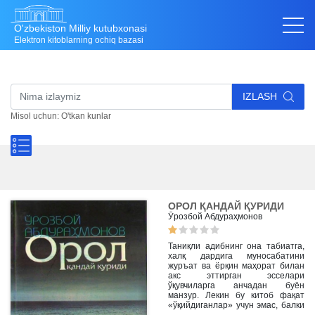
O'zbekiston Milliy kutubxonasi
Elektron kitoblarning ochiq bazasi
IZLASH
Misol uchun: O'tkan kunlar
ОРОЛ ҚАНДАЙ ҚУРИДИ
Ўрозбой Абдураҳмонов
Таниқли адибнинг она табиатга,
халқ дардига муносабатини
журъат ва ёрқин маҳорат билан
акс эттирган эсселари
ўқувчиларга анчадан буён
манзур. Лекин бу китоб фақат
«ўқийдиганлар» учун эмас, балки