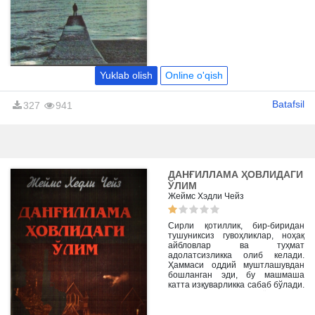
Орол фожеасига бефарқ
қарамайдиган ва уқиб ўқийдиган
инсонларга мулжалланган.
Айниқса, етакчи жаҳон тилларида
чоп этилган «Оролим дардим
менинг», «Оролим орим менинг
эсселари ўзбек тилида тўла
ҳолида илк бор чоп этилмоқда
Yuklab olish
Online o'qish
Batafsil
327
941
ДАНҒИЛЛАМА ҲОВЛИДАГИ
ЎЛИМ
Жеймс Хэдли Чейз
Сирли қотиллик, бир-биридан
тушуниксиз гувоҳликлар, ноҳақ
айбловлар ва туҳмат
адолатсизликка олиб келади.
Ҳаммаси оддий муштлашувдан
бошланган эди, бу машмаша
катта изқуварликка сабаб бўлади.
Издиҳомга аёлларнинг
аралашуви воқеаларни янада
чигаллаштириб юборади. Шов-