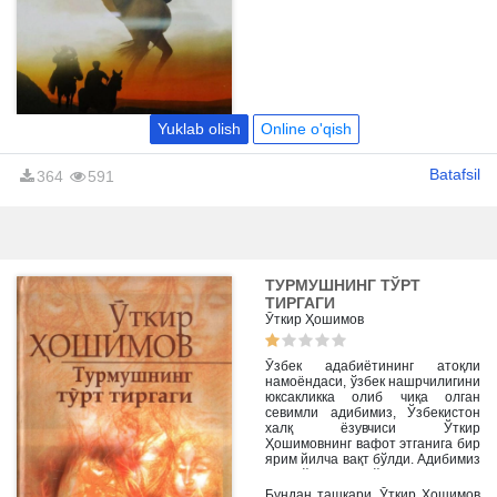
Yuklab olish
Online o'qish
Batafsil
364
591
ТУРМУШНИНГ ТЎРТ
ТИРГАГИ
Ўткир Ҳошимов
Ўзбек адабиётининг атоқли
намоёндаси, ўзбек нашрчилигини
юксакликка олиб чиқа олган
севимли адибимиз, Ўзбекистон
халқ ёзувчиси Ўткир
Ҳошимовнинг вафот этганига бир
ярим йилча вақт бўлди. Адибимиз
2013 йил, 24 майда вафот этган
эди. У 71 йиллик умри давомида
Бундан ташқари, Ўткир Ҳошимов