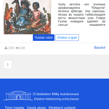
тарзда сўз юритишга ҳаракат
қилдим.
Ушбу китобга чоп этилиши
арафасидагина "Юлдузча"
белгиси қўйилди. Уни саралаш,
безаш ва нашрга тайёрлашдаги
катта меҳнатлари учун Ғофур
Ғулом номидаги адабиёт ва
санъат нашириёти
коллективидан ҳам чексиз
миннатдорман.
Yuklab olish
Online o'qish
Batafsil
288
638
1
O'zbekiston Milliy kutubxonasi
Elektron kitoblarning ochiq bazasi
Tizim haqida
Qayta aloqa
Kitoblarni yuklash