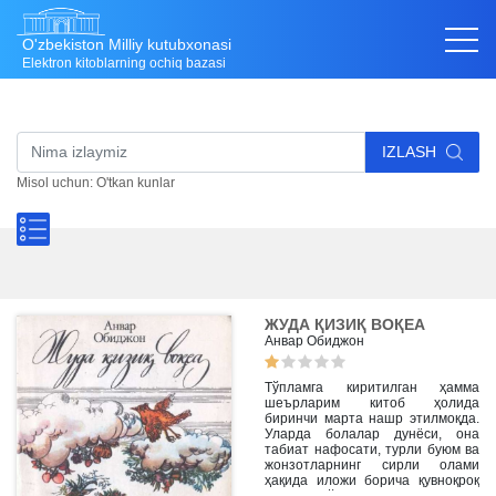
O'zbekiston Milliy kutubxonasi
Elektron kitoblarning ochiq bazasi
IZLASH
Misol uchun: O'tkan kunlar
ЖУДА ҚИЗИҚ ВОҚЕА
Анвар Обиджон
Тўпламга киритилган ҳамма
шеърларим китоб ҳолида
биринчи марта нашр этилмоқда.
Уларда болалар дунёси, она
табиат нафосати, турли буюм ва
жонзотларнинг сирли олами
ҳақида иложи борича қувноқроқ