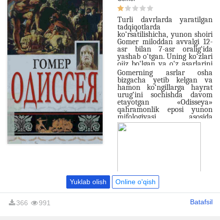
Turli davrlarda yaratilgan
tadqiqotlarda
ko‘rsatilishicha, yunon shoiri
Gomer miloddan avvalgi 12-
asr bilan 7-asr oralig‘ida
yashab o‘tgan. Uning ko‘zlari
ojiz bo‘lgan va o‘z asarlarini
baxshilar kabi og‘zaki
Gomerning asrlar osha
aytgan. Ularni kim, qachon
bizgacha yetib kelgan va
yozib olgani aniq emas.
hamon ko‘ngillarga hayrat
urug‘ini sochishda davom
etayotgan «Odisseya»
qahramonlik eposi yunon
mifologiyasi asosida
yaratilgan. Shu bilan birga,
unda faqat she’rlar, afsonalar
va rivoyatlargina emas, real
tarixiy voqealar ham aks
etgan.
Yuklab olish
Online o'qish
Batafsil
366
991