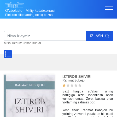
O'zbekiston Milliy kutubxonasi
Elektron kitoblarning ochiq bazasi
IZLASH
Misol uchun: O'tkan kunlar
IZTIROB SHIVIRI
Rahmat Bobojon
Baxt haqida so'zlash, uning
borligiga o'zini ishontirish oson
yumush emas. Zero, baxtga eltar
yo'llarning zahmati bor.
Yosh shoir Rahmat Bobojon bu
yo'lning zalvorini yurakdan his etadi