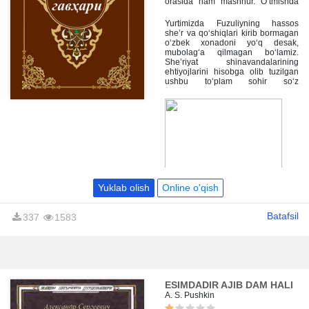
orasida ham mashhur. O‘tmishda
hofizxonlik, navoiyxonlik,
bedilxonlik qatori fuzuliyxonlik ham
Yurtimizda Fuzuliyning hassos
keng tarqalgan, shoir asarlari
she’r va qo‘shiqlari kirib bormagan
madrasalarning o‘quv dasturiga
o‘zbek xonadoni yo‘q desak,
kiritilgan edi.
mubolag‘a qilmagan bo‘lamiz.
She’riyat shinavandalarining
ehtiyojlarini hisobga olib tuzilgan
ushbu to‘plam sohir so‘z
san’atkorining eng mashhur va
badiiy barkamol g‘azallari,
tarje’bandlari, tarkibbandi,
muxammaslari, musaddasi,
murabba’lari, qit’alari va ruboiylari
hamda «Forsiy devon»idan tarjima
qilingan namunalarni o‘z ichiga
oladi.
Yuklab olish
Online o'qish
Batafsil
337
1583
ESIMDADIR AJIB DAM HALI
A. S. Pushkin