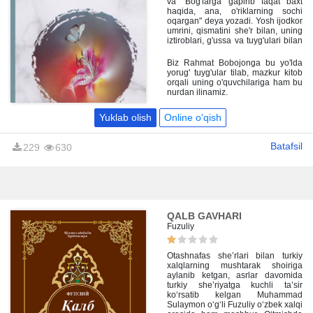
va "Bog'larga gapirib faqat baxt
haqida, ana, o'riklarning sochi
oqargan" deya yozadi. Yosh ijodkor
umrini, qismatini she'r bilan, uning
iztiroblari, g'ussa va tuyg'ulari bilan
bog'lagan, ayni shu bilan
yashayotgan shoir.
Biz Rahmat Bobojonga bu yo'lda
yorug' tuyg'ular tilab, mazkur kitob
orqali uning o'quvchilariga ham bu
nurdan ilinamiz.
Yuklab olish
Online o'qish
Batafsil
229
630
QALB GAVHARI
Fuzuliy
Otashnafas she’rlari bilan turkiy
xalqlarning mushtarak shoiriga
aylanib ketgan, asrlar davomida
turkiy she’riyatga kuchli ta’sir
ko‘rsatib kelgan Muhammad
Sulaymon o‘g‘li Fuzuliy o‘zbek xalqi