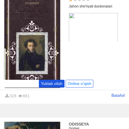
Jahon she'riyati durdonalari
Yuklab olish
Online o'qish
Batafsil
328
881
ODISSEYA
Gomer