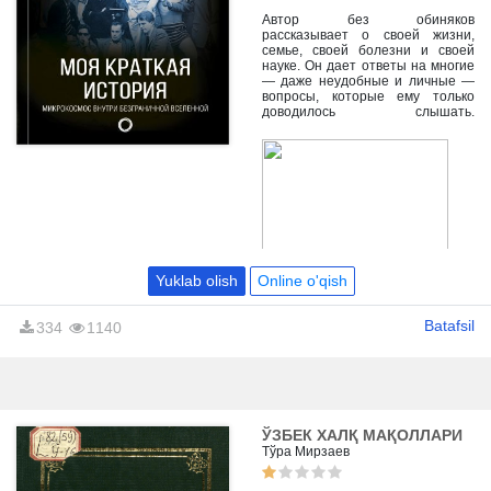
желающих записать его историю
вместо него самого, росло. Так и
Автор без обиняков
родились эти записки — из
рассказывает о своей жизни,
желания соблюсти границы
семье, своей болезни и своей
личного пространства.
науке. Он дает ответы на многие
— даже неудобные и личные —
вопросы, которые ему только
доводилось слышать.
Значительное место и в
реальной жизни, и на этих
страницах занимает
астрофизика.
Yuklab olish
Online o'qish
Batafsil
334
1140
ЎЗБЕК ХАЛҚ МАҚОЛЛАРИ
Тўра Мирзаев