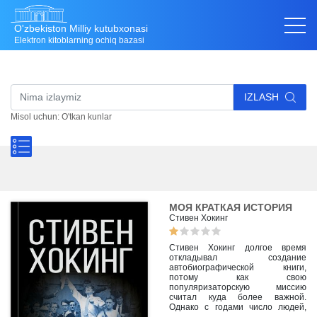
O'zbekiston Milliy kutubxonasi
Elektron kitoblarning ochiq bazasi
IZLASH
Misol uchun: O'tkan kunlar
МОЯ КРАТКАЯ ИСТОРИЯ
Стивен Хокинг
Стивен Хокинг долгое время
откладывал создание
автобиографической книги,
потому как свою
популяризаторскую миссию
считал куда более важной.
Однако с годами число людей,