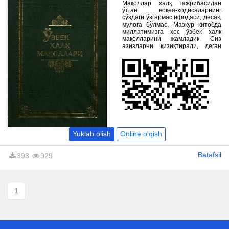
Мақоллар халқ тажрибасидан
ўтган воқеа-ҳодисаларнинг
сўздаги ўзгармас ифодаси, десак,
мулоға бўлмас. Мазкур китобда
миллатимизга хос ўзбек халқ
мақолларини жамладик. Сиз
азизларни қизиқтиради, деган
умиддамиз.
Yuklab olish
Online o'qish
Batafsil
393
929
1