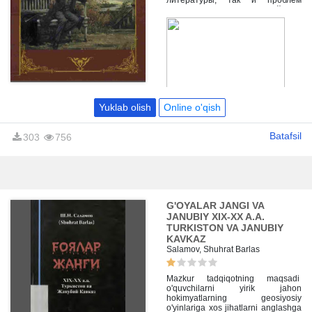
литературы, так и проблем
литературных взаимосвязей.
Yuklab olish
Online o'qish
Batafsil
303
756
G'OYALAR JANGI VA
JANUBIY XIX-XX A.A.
TURKISTON VA JANUBIY
KAVKAZ
Salamov, Shuhrat Barlas
Mazkur tadqiqotning maqsadi
o'quvchilarni yirik jahon
hokimyatlarning geosiyosiy
o'yinlariga xos jihatlarni anglashga