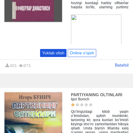
hozirgi kundagi harbiy ofitserlar
haqida bo'lib, ularning yurtimiz
ravnaqi uchun qilgan fidoiy
xizmatlari yoritilgan.
Yuklab olish
Online o'qish
Batafsil
401
873
PARTIYANING OLTINLARI
Igor Bunich
Qoʼlingizdagi kitob yaqin
oʼtmishdan, aytish mumkinki,
tarixning kir, qora kunlari boʼlmish
keyingi shoʼro zamonlaridan hikoya
qiladi. Unda biyron tillarida xalq
gʼamini yegan, uning manfaatlari