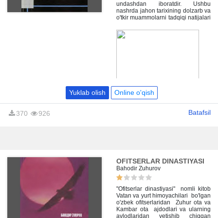
undashdan iboratdir. Ushbu
nashrda jahon tarixining dolzarb va
o'tkir muammolarni tadqiqi natijalari
o'quvchi e'tiboriga tarixiy faktlar
asosida havola etilmoqda.
Yuklab olish
Online o'qish
Batafsil
370
926
OFITSERLAR DINASTIYASI
Bahodir Zuhurov
"Ofitserlar dinastiyasi" nomli kitob
Vatan va yurt himoyachilari bo'lgan
o'zbek ofitserlaridan Zuhur ota va
Kambar ota ajdodlari va ularning
avlodlaridan yetishib chiqqan