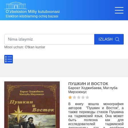
O'zbekiston Milliy kutubxonasi
Elektron kitoblarning ochiq bazasi
IZLASH
Misol uchun: O'tkan kunlar
ПУШКИН И ВОСТОК
Бароат Ходжибаева, Матлуба
Мирзоюнус
В книгу вошла монография
авторов "Пушкин и Восток", а
также переводы стихов Пушкина
на таджикский язык. Она может
быть полезна как для
исследователей таджикской