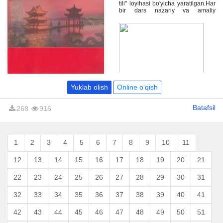
tili" loyihasi bo'yicha yaratilgan.Har
bir dars nazariy va amaliy
qismlarga bo'lingan. Darslarni
nazariy qismida xi­toy tili
grammatikasining morfologiya va
sintaksisiga tegishli ma'lumotlar
berilgan. Darslarni amaliy qismida
esa har bir mavzuni
mustahkamlashga qaratilgan
mashqlar to'plami keltirilgan. "Xitoy
tili grammatikasi" Toshkent davlat
sharqshunoslik instituti
Yuklab olish
Online o'qish
"Xitoyshunoslik" fakulteti o'quv-
uslubiy kengashining 2017 yil 20-
apreldagi 9-sonli qarori bilan xitoy
Batafsil
268
916
filologiyasi mutaxassisligi sohasida
bakalavriatura va magistraturada
tahsil olayotgan talabalar uchun
darslik sifatida nashrga tavsiya
etilgan.
1
2
3
4
5
6
7
8
9
10
11
12
13
14
15
16
17
18
19
20
21
22
23
24
25
26
27
28
29
30
31
32
33
34
35
36
37
38
39
40
41
42
43
44
45
46
47
48
49
50
51