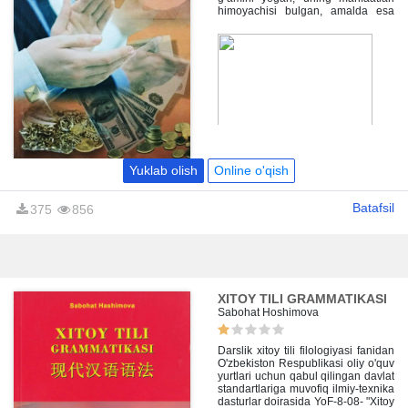
himoyachisi bulgan, amalda esa
ayni xalqning soʼnggi burda
nonigacha surbetlarcha tortib olib
oʼzlashtirgan kommunistik firqa
«dohiylari»ning misli koʼrilmagan
kirdikorlari tarixiy dalillar bilap
ochib tashlanadi. Bu kitobni oʼqib,
dunyo ishlariga teranroq nazar
tashlashga, gʼoya bilan amalni
farqlashga, kimning kim ekanini bi-
lishga oʼzimizda ragʼbat
sezamiz. Kitob keng oʼquvchilar
ommasiga - uygʼoq fikrli insonlarga
Yuklab olish
Online o'qish
ancha-muncha maʼnaviy va ilmiy
ozuq beradi, deb oʼylaymiz.
Batafsil
375
856
XITOY TILI GRAMMATIKASI
Sabohat Hoshimova
Darslik xitoy tili filologiyasi fanidan
O'zbekiston Respublikasi oliy o'quv
yurtlari uchun qabul qilingan davlat
standartlariga muvofiq ilmiy-texnika
dasturlar doirasida YoF-8-08- "Xitoy