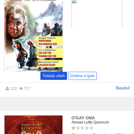
Yuklab olish
Online o'qish
Batafsil
320
727
O'GAY ONA
Ahmad Lutfiy Qozonchi