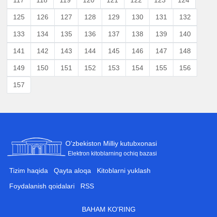
125
126
127
128
129
130
131
132
133
134
135
136
137
138
139
140
141
142
143
144
145
146
147
148
149
150
151
152
153
154
155
156
157
O'zbekiston Milliy kutubxonasi
Elektron kitoblarning ochiq bazasi
Tizim haqida
Qayta aloqa
Kitoblarni yuklash
Foydalanish qoidalari
RSS
BAHAM KO'RING