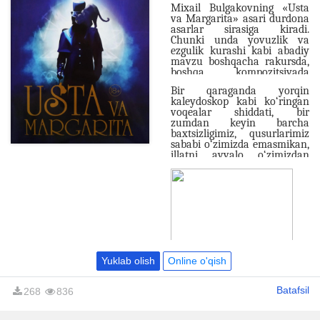
Mixail Bulgakovning «Usta
va Margarita» asari durdona
asarlar sirasiga kiradi.
Chunki unda yovuzlik va
ezgulik kurashi kabi abadiy
mavzu boshqacha rakursda,
boshqa kompozitsiyada
yoritilgan. Asarni o‘qigan
Bir qaraganda yorqin
o‘quvchi mistika dunyosiga
kaleydoskop kabi ko‘ringan
g‘arq bo‘lib, jamiyat va inson
voqealar shiddati, bir
illatlariga o‘zgacha ko‘z bilan
zumdan keyin barcha
qaray boshlaydi.
baxtsizligimiz, qusurlarimiz
sababi o‘zimizda emasmikan,
illatni avvalo o‘zimizdan
qidirish lozimmikan, degan
xotimaga kelishga
majburlaydi. Lekin bu
o‘zlikka qaytish o‘ziga xos
ohangda, o‘xshashi yo‘q
rangda namoyon bo‘la
boshlaydi. Asar keng
kitobxonlar ommasiga
mo‘ljallangan.
Yuklab olish
Online o'qish
Batafsil
268
836