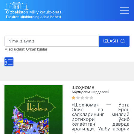
O'zbekiston Milliy kutubxonasi
Elektron kitoblarning ochiq bazasi
IZLASH
Misol uchun: O'tkan kunlar
ШОҲНОМА
Абулқосим Фирдавсий
«Шоҳнома» — Ўрта
Осиё ва Эрон
халқларининг миллий
ифтихори ўсиб
келаётган даврда
яратилди. Ушбу асарни
кўп шоир ва