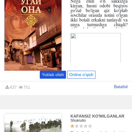
Nega endi o'n sakkizga
kirgan, husni odobi beqiyos
go'zal bo'lgan qiz ko'plab
sovchilar orasida xotini o'lgan
ikki bolali erkakni tanlaydi va
unga turmushga chiqdi?
Ahmad Lutfiy Qozonchining
"O'gay ona " asarida mana
shu haqida hikoya qilinadi.
Butun oilsi, qarindosh-urug'i
qizni bu qaroridan qaytarishga
urinishadi. Nega aynan ikki
bolali erkak. Balki yigitning
katta boyligi bordir, balki qiz
uni ko'rib yoqtirib qolgandir.
Yo'q asl sabab boshqa...
Yuklab olish
Online o'qish
Batafsil
437
751
KAFANSIZ KO'MILGANLAR
Shukrullo