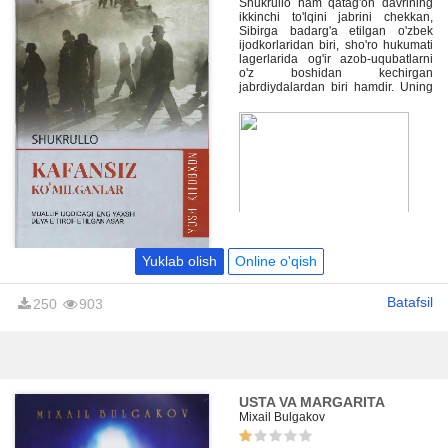
Shukrullo ham qatag'on davrining
ikkinchi to'lqini jabrini chekkan,
Sibirga badarg'a etilgan o'zbek
ijodkorlaridan biri, sho'ro hukumati
lagerlarida og'ir azob-uqubatlarni
o'z boshidan kechirgan
jabrdiydalardan biri hamdir. Uning
"Kafansiz ko'milganlar" romani ana
shu voqealarning badiiy ifodasidir.
Ustoz shoirning "hayot ilhomlari",
"umrim boricha", "inson va
yaxshilik", "inson – inson uchun"
singari she'riy to'plamlari,
"javohirlar sandig'i", "tirik ruhlar"
kabi xotira romanlari o'zbek
kitobxonlariga tanish va sevib
mutolaa qilinadi.
Yuklab olish
Online o'qish
Batafsil
250
903
USTA VA MARGARITA
Mixail Bulgakov