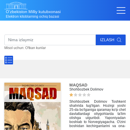
O'zbekiston Milliy kutubxonasi
Elektron kitoblarning ochiq bazasi
IZLASH
Misol uchun: O'tkan kunlar
MAQSAD
Shohbozbek Dolimov
Shohbozbek Dolimov Toshkent
shahrida tug'ilgan. Hozirgi yoshi
25-da bo'lganiga qaramay ko'p chet
davlatlardagi oliygohlarda ta'lim
olishga ulguribdi. Yaponiyadan
boshlab to Norvegiyagacha. O'zini
boshidan kechirganlarini va ona-