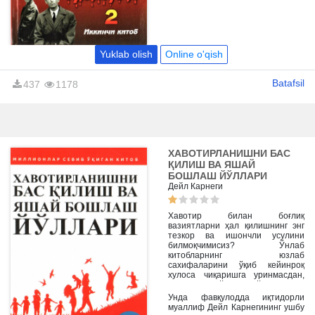
ниҳоятда мустаҳкам
ватанпарварлик ҳиссига эга
бўлган кишилардир. Улар
душманга ҳарбий ва
иқтисодий сирларни
онгига, машъум
Yuklab olish
Online o'qish
ниятларини барбод этишга,
она юртга яширин суратда
Batafsil
437
1178
тайёрланаётган хавфли
ишлардан огоҳ қилишга -
халқнинг қалқон ва
қасоскор қиличи бўлишга
ҳаракат қиладилар.
ХАВОТИРЛАНИШНИ БАС
ҚИЛИШ ВА ЯШАЙ
БОШЛАШ ЙЎЛЛАРИ
Дейл Карнеги
Хавотир билан боғлиқ
вазиятларни ҳал қилишнинг энг
тезкор ва ишончли усулини
билмоқчимисиз? Ўнлаб
китобларнинг юзлаб
сахифаларини ўқиб кейинроқ
хулоса чиқаришга уринмасдан,
ҳозирнинг ўзида қўллашингиз
мумкин бўлган усулларга
Унда фавқулодда иқтидорли
мухтожмисиз?
муаллиф Дейл Карнегининг ушбу