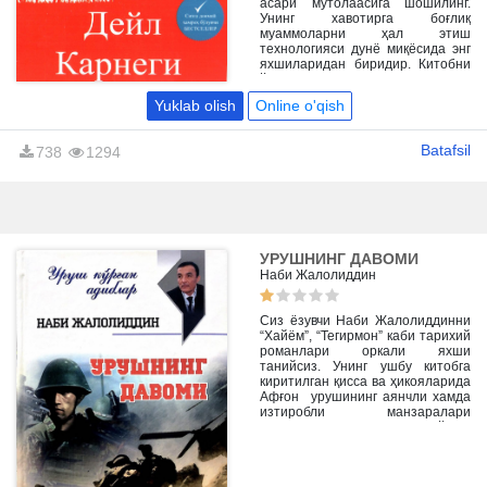
асари мутолаасига шошилинг.
Унинг хавотирга боғлиқ
муаммоларни ҳал этиш
технологияси дунё миқёсида энг
яхшиларидан биридир. Китобни
ўқиш асносида хавотирсиз яшаш
мумкинлигига хам амин бўласиз.
Yuklab olish
Online o'qish
Хаётий фаолиятингиз ва
кайфиятингизни юқори даражада
тутишни ўрганасиз.
Batafsil
738
1294
УРУШНИНГ ДАВОМИ
Наби Жалолиддин
Сиз ёзувчи Наби Жалолиддинни
“Хайём”, “Тегирмон” каби тарихий
романлари оркали яхши
танийсиз. Унинг ушбу китобга
киритилган қисса ва ҳикояларида
Афғон урушининг аянчли хамда
изтиробли манзаралари
тасвирланади. Шунингдек, ўзига
хос услуб ва шаклда ёзилган
“Курб” романи ҳам сизни бефарқ
қолдирмайди, деб ўйлаймиз, азиз