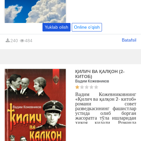
Yuklab olish
Online o'qish
Batafsil
240
484
ҚИЛИЧ ВА ҚАЛҚОН (2-
КИТОБ)
Вадим Кожевников
Вадим Кожевниковнинг
«Қилич ва қалқон 2- китоб»
романи совет
разведкасининг фашистлар
устида олиб борган
жасоратга тўла ишларидан
ҳикоя қилади. Романда
тасвирланган қаҳрамонлар
-
совет разведкачилари руҳий
олами гўзал, иродаси