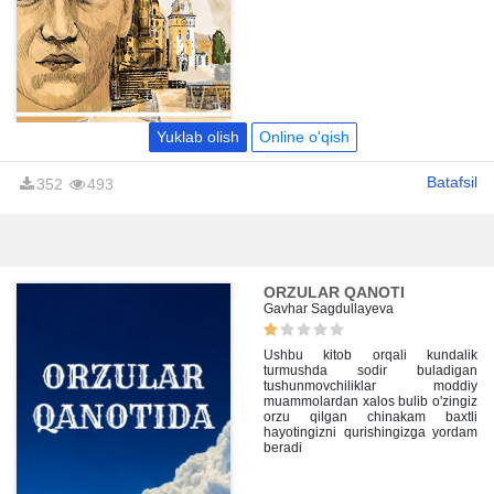
yurtdan olisdagi hayotning
qiyinchiliklarini «Maqsad» deb
nomlangan kitobida avtobiografk
shaklda yozgan.
Yuklab olish
Online o'qish
Batafsil
352
493
ORZULAR QANOTI
Gavhar Sagdullayeva
Ushbu kitob orqali kundalik
turmushda sodir buladigan
tushunmovchiliklar moddiy
muammolardan xalos bulib o'zingiz
orzu qilgan chinakam baxtli
hayotingizni qurishingizga yordam
beradi