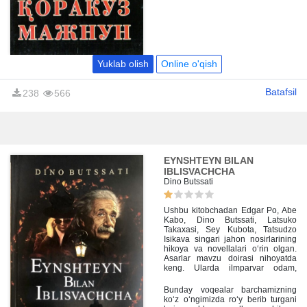
Yuklab olish
Online o'qish
Batafsil
238
566
EYNSHTEYN BILAN
IBLISVACHCHA
Dino Butssati
Ushbu kitobchadan Edgar Po, Abe
Kabo, Dino Butssati, Latsuko
Takaxasi, Sey Kubota, Tatsudzo
Isikava singari jahon nosirlarining
hikoya va novellalari o‘rin olgan.
Asarlar mavzu doirasi nihoyatda
keng. Ularda ilmparvar odam,
yolg‘iz odam, zahmatkash odam,
kichkina odam, yuzsiz odam singari
Bunday voqealar barchamizning
hikoya obrazlarining murakkab
ko‘z o‘ngimizda ro‘y berib turgani
hayotiy vaziyatlar ichra kechirgan