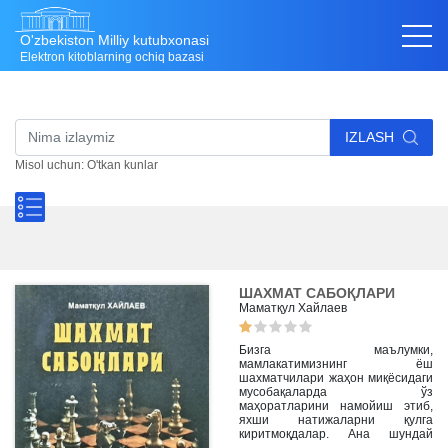
O'zbekiston Milliy kutubxonasi
Elektron kitoblarning ochiq bazasi
IZLASH
Misol uchun: O'tkan kunlar
ШАХМАТ САБОҚЛАРИ
Маматқул Хайлаев
Бизга маълумки,
мамлакатимизнинг ёш
шахматчилари жаҳон миқёсидаги
мусобақаларда ўз
маҳоратларини намойиш этиб,
яхши натижаларни қулга
киритмоқдалар. Ана шундай