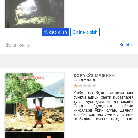
қисмати, мотам куни тирилган қиз
каби кечмишлар сизда ҳам катта
қизиқиш уйғотади.
Yuklab olish
Online o'qish
Batafsil
338
633
ҚОРАКЎЗ МАЖНУН
Саид Аҳмад
Ушбу китобдан халқимизнинг
суюкли адиби, ҳаёти ибратларга
тўла, мустаҳкам ирода соҳиби
Саид Аҳмаднинг айрим
ҳикоялари ўрин олган. Деярли
ҳар бир ҳикояда ўқувчи ўзлигини,
қалбидаги имон-эътиқод, она-
юрт, ўзгаларга ҳурмат, меҳр-
мурувват туйғусини йўқотмаган
инсонлар билан учрашади,
улардан нимадир олади.