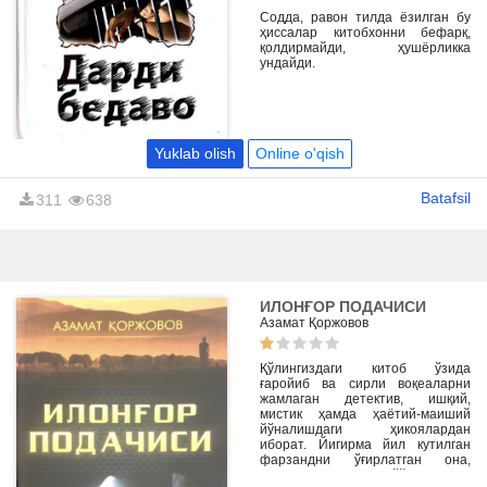
ўнгида намоён қилади.
Содда, равон тилда ёзилган бу
ҳиссалар китобхонни бефарқ,
қолдирмайди, ҳушёрликка
ундайди.
Yuklab olish
Online o'qish
Batafsil
311
638
ИЛОНҒОР ПОДАЧИСИ
Азамат Қоржовов
Қўлингиздаги китоб ўзида
ғаройиб ва сирли воқеаларни
жамлаган детектив, ишқий,
мистик ҳамда ҳаётий-маиший
йўналишдаги ҳикоялардан
иборат. Йигирма йил кутилган
фарзандни ўғирлатган она,
севимли тулпорини сўйган қассоб