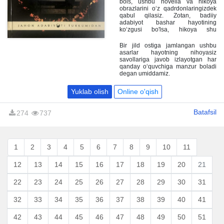
bois, ushbu novella va hikoya
kechmishlariga guvoh bolasiz.
obrazlarini o‘z qadrdonlaringizdek
qabul qilasiz. Zotan, badiiy
adabiyot bashar hayotining
ko‘zgusi bo'lsa, hikoya shu
ko'zguning serjilva boyliklaridir.
Bir jild ostiga jamlangan ushbu
asarlar hayotning nihoyasiz
savollariga javob izlayotgan har
qanday o‘quvchiga manzur boladi
degan umiddamiz.
Yuklab olish
Online o'qish
Batafsil
274
737
1
2
3
4
5
6
7
8
9
10
11
12
13
14
15
16
17
18
19
20
21
22
23
24
25
26
27
28
29
30
31
32
33
34
35
36
37
38
39
40
41
42
43
44
45
46
47
48
49
50
51