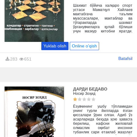
муваффақиятларимизнинг
бардавом бўлишини таъминлаш
Шахмат бўйича халқаро спорт
мақсадида шахмат ҳақидаги
устаси Маматқул Хайлаев
турли адабиётларга эҳтиёж
мактабгача таълим
сезилмоқда.
муассасалари, мактаблар ва
тўгаракларда шахмат
ўрганувчиларга қулай бўлиши
учун мазкур китобни яратди.
Ушбу сабоқлардан шахмат
мураббийлари, жисмоний тарбия
фани ўқитувчилари ва мустақил
Yuklab olish
Online o'qish
ўрганувчилар фойдаланишлари
мумкин.
Batafsil
283
651
ДАРДИ БЕДАВО
Носир Зоҳид
Ёзувчининг ушбу тўпламидан
унинг турли йилларда ёзган
қиссалари ўрин олган. Адиб ўз
асарларида беҳуда ҳою ҳавасга
берилиш, нафсни жиловлай
олмаслик оқибат инсонни
тубанлик сари етаклаб жаҳолат
ботқоғига ботиришини ўқувчи кўз