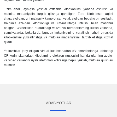
bajarish maqsadida yaratildi.
Tizim aholi, ayniqsa yoshlar o‘rtasida kitobxonlikni yanada oshirish va
mutolaa madaniyatini targ‘ib qilishga qaratilgan. Zero, kitob inson aqlini
charxlaydigan, uni ma’naviy kamolot sari yetaklaydigan bebaho bir vositadir.
Xalqimiz azaldan kitobxonligi va ilm-ma’rifatga intilishi bilan mashhur
bo‘lgan. O‘zbekiston hududidagi vokzal va aeroportlarning kutish zallarida,
stansiyalarda, bekatlarda bunday imkoniyatning yaratilishi, aholi o‘rtasida
kitobxonlikni yuksaltirishga va mutolaa madaniyatini targ‘ib etishga xizmat
qiladi.
Yo‘lovchilar joriy etilgan virtual kutubxonadan o‘z smartfonlariga tablodagi
QR-kodni skanerlab, kitoblarning elektron nusxasini hamda ularning audio-
va video variantini uyali telefonlari xotirasiga bepul yuklab, mutolaa qilishlari
mumkin.
ADABIYOTLAR