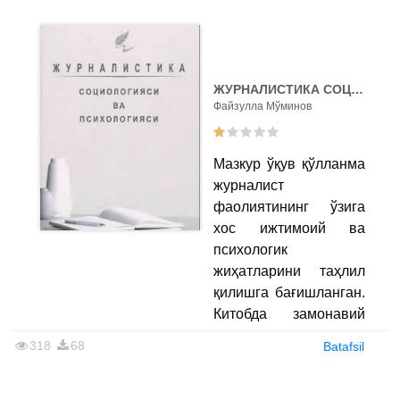
нашр этилган 10
жилдлик
«Журналистика»
туркумига кирувчи
китоблардан биридир.
ЖУРНАЛИСТИКА СОЦИОЛОГИЯСИ ВA ПСИХОЛОГИЯСИ
Файзулла Мўминов
Қўлланмада
Мазкур ўқув қўлланма
замонавий медиа
журналист
муҳитда журналистлик
фаолиятининг ўзига
фаолиятининг ҳуқуқий
хос ижтимоий ва
асослари, соҳага оид
психологик
қонунчилик
жиҳатларини таҳлил
меъёрлари ҳамда касб
қилишга бағишланган.
этикаси тамойиллари
Китобда замонавий
атрофлича ёритилган.
медиа маконда
Китобда ахборот
318
68
Batafsil
ахборот тўплаш, уни
эркинлиги,
қайта ишлаш ва
журналистнинг ҳуқуқ
аудиторияга етказиб