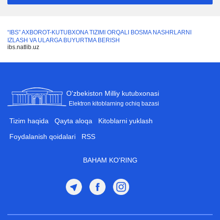
журналистика соҳасида
таҳсил олаётган
“IBS” AXBOROT-KUTUBXONA TIZIMI ORQALI BOSMA NASHRLARNI
талабалар, ҳаваскор
IZLASH VA ULARGA BUYURTMA BERISH
ижодкорлар ва барча
ibs.natlib.uz
кизикувчиларга
мўлжалланган.
O'zbekiston Milliy kutubxonasi
Elektron kitoblarning ochiq bazasi
Tizim haqida
Qayta aloqa
Kitoblarni yuklash
Foydalanish qoidalari
RSS
BAHAM KO'RING