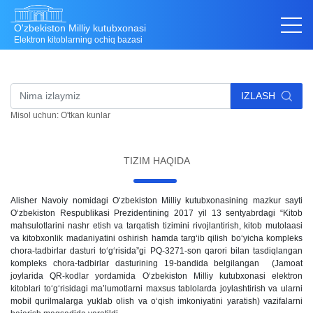
O'zbekiston Milliy kutubxonasi
Elektron kitoblarning ochiq bazasi
IZLASH
Misol uchun: O'tkan kunlar
TIZIM HAQIDA
Alisher Navoiy nomidagi O‘zbekiston Milliy kutubxonasining mazkur sayti
O‘zbekiston Respublikasi Prezidentining 2017 yil 13 sentyabrdagi “Kitob
mahsulotlarini nashr etish va tarqatish tizimini rivojlantirish, kitob mutolaasi
va kitobxonlik madaniyatini oshirish hamda targ‘ib qilish bo‘yicha kompleks
chora-tadbirlar dasturi to‘g‘risida”gi PQ-3271-son qarori bilan tasdiqlangan
kompleks chora-tadbirlar dasturining 19-bandida belgilangan (Jamoat
joylarida QR-kodlar yordamida O‘zbekiston Milliy kutubxonasi elektron
kitoblari to‘g‘risidagi ma’lumotlarni maxsus tablolarda joylashtirish va ularni
mobil qurilmalarga yuklab olish va o‘qish imkoniyatini yaratish) vazifalarni