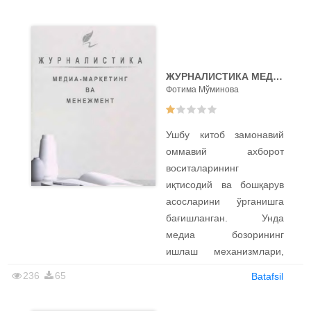
ва мажбуриятлари,
бериш жараёнидаги
муаллифлик ҳуқуқи
социологик
ҳамда оммавий
қонуниятлар ҳамда
ахборот
журналист
воситаларининг
ЖУРНАЛИСТИКА МЕДИА-МАРКЕТИНГ ВA МЕНЕЖМЕНТ
маҳоратининг
жамият олдидаги
Фотима Мўминова
психологик асослари
масъулияти каби
батафсил ёритилган.
муҳим мавзулар
Ушбу китоб замонавий
назарий ва амалий
оммавий ахборот
мисоллар билан
воситаларининг
тушунтирилган.
иқтисодий ва бошқарув
Ушбу нашр олий ўқув
асосларини ўрганишга
юртларининг
бағишланган. Унда
журналистика
медиа бозорининг
йўналишида таҳсил
ишлаш механизмлари,
олаётган талабалар,
таҳририят фаолиятини
236
65
Batafsil
соҳа мутахассислари,
самарали ташкил этиш
блогерлар ва оммавий
(менежмент) ва ОАВ