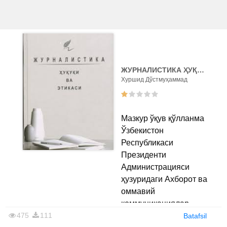
ЖУРНАЛИСТИКА ҲУҚУҚИ ВA ЭТИКАСИ
Хуршид Дўстмуҳаммад
Мазкур ўқув қўлланма
Ўзбекистон
Республикаси
Президенти
Администрацияси
ҳузуридаги Ахборот ва
оммавий
коммуникациялар
475
111
агентлиги томонидан
Batafsil